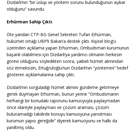
Dizdarlı’nın “bir üslup ve yöntem sorunu bulunduğunun aşikar
olduğunu” savundu.
Erhürman Sahip Çıktı
Öte yandan CTP-BG Genel Sekreteri Tufan Erhürman,
hükümet ortağı UBP’li Bakan’a destek çıktı. Kişisel blog’u
üzerinden açıklama yapan Erhürman, Ombudsman kurumunun
başarılı olabilmesi için Dizdarlı’ya yardımcı olmanın herkesin
görevi olduğunu söyledikten sonra, şaibeli hizmet alımından
söz etmeksizin, Ertuğruloğlu’nun Dizdarlı’nın “yöntemini” hedef
gösteren açıklamalarına sahip çıktı.
Dizdarlı’nın sorguladığı hizmet alımını gündeme getirmeye
gerek duymayan Erhürman, bunun yerine “Ombudsmanın
herhangi bir konudaki raporunu kamuoyuyla paylaşmadan
önce idareyle paylaşması ve çözüm araması, çözüm
bulunamadığı takdirde konuyu kamuoyuna yansıtması
kurumun yapısı gereğidir” diyerek kamuoyunu ve halkı da
yanıltmış oldu.