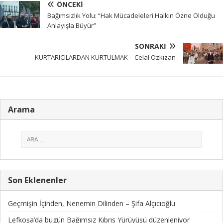
ÖNCEKI
Bağımsızlık Yolu: “Hak Mücadeleleri Halkın Özne Olduğu
Anlayışla Büyür”
SONRAKI
KURTARICILARDAN KURTULMAK – Celal Özkızan
Arama
Son Eklenenler
Geçmişin İçinden, Nenemin Dilinden – Şifa Alçıcıoğlu
Lefkoşa’da bugün Bağımsız Kıbrıs Yürüyüşü düzenleniyor