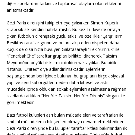
diğer sporlardan farkını ve toplumsal olaylara olan etkilerini
anlatmaktadır.
Gezi Parkı direnişini takip etmeye çalışırken Simon Kuper’in
kitabı sık sık kendini hatırlatmıştır. Bu kez Türkiye’de ortaya
çıkan futbolun direnişteki güçlü etkisi ve özellikle “Çarşı” isimli
Beşiktaş taraftar grubu ve onları takip eden nispeten daha
küçük de olsa hızla büyüyen Galatasaraylı “Tek Yumruk” ile
“FenerbahChe” taraftar grupları birlikte direnerek Taksim
Meydanı’nın büyük bir kısmını doldurmaktaydılar. Bu birlik
“İstanbul United” diye adlandırılmaktadır. Eylemlerin
başlangıcından beri içinde bulunan bu grupların birçok siyasal
yapı ve sendikal örgütlenmeden daha kitlesel ve aktif
mücadele içinde oldukları sokak eylemleri azalmasına rağmen
stadlarda attıkları “Her Yer Taksim Her Yer Direniş” sloganı ile
görülmektedir.
Bazı futbol kulüpleri asrı bulan mücadeleleri ve taraftarları ile
sınıfsal mücadelenin bileşenleri olmaya devam etmektedirler.
Gezi Parkı direnişinde bu kulüpler taraftar kitlesi bakımından ilk
defa sınıfsal mücadeleye dahil olmuşlardır. Türkiye’de futbol