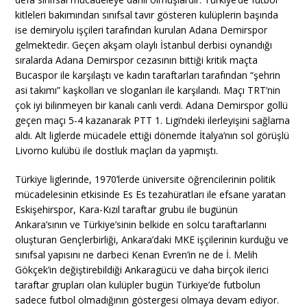
kitleleri bakımından sınıfsal tavır gösteren kulüplerin başında
ise demiryolu işçileri tarafından kurulan Adana Demirspor
gelmektedir. Geçen akşam olaylı İstanbul derbisi oynandığı
sıralarda Adana Demirspor cezasının bittiği kritik maçta
Bucaspor ile karşılaştı ve kadın taraftarları tarafından “şehrin
asi takımı” kaşkolları ve sloganları ile karşılandı. Maçı TRT’nin
çok iyi bilinmeyen bir kanalı canlı verdi. Adana Demirspor gollü
geçen maçı 5-4 kazanarak PTT 1. Ligi’ndeki ilerleyişini sağlama
aldı. Alt liglerde mücadele ettiği dönemde İtalya’nın sol görüşlü
Livorno kulübü ile dostluk maçları da yapmıştı.
Türkiye liglerinde, 1970’lerde üniversite öğrencilerinin politik
mücadelesinin etkisinde Es Es tezahüratları ile efsane yaratan
Eskişehirspor, Kara-Kızıl taraftar grubu ile bugünün
Ankara’sının ve Türkiye’sinin belkide en solcu taraftarlarını
oluşturan Gençlerbirliği, Ankara’daki MKE işçilerinin kurduğu ve
sınıfsal yapısını ne darbeci Kenan Evren’in ne de İ. Melih
Gökçek’in değiştirebildiği Ankaragücü ve daha birçok ilerici
taraftar grupları olan kulüpler bugün Türkiye’de futbolun
sadece futbol olmadığının göstergesi olmaya devam ediyor.