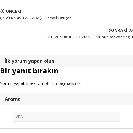
ÖNCEKI
ÇARŞI KARIŞTI ARKADAŞ! – İsmail Özuçar
SONRAKI
SULH VE SÜKUN U BOZMAK – Münür Rahvancıoğlu
İlk yorum yapan olun
Bir yanıt bırakın
Yorum yapabilmek için
oturum açmalısınız
.
Arama