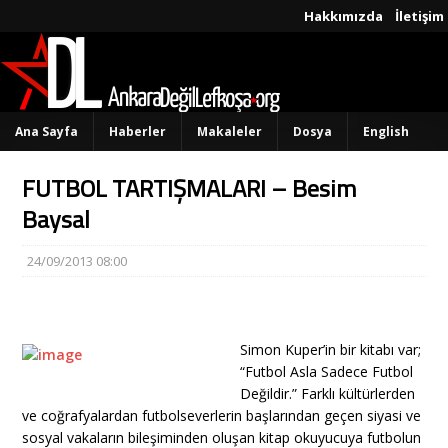
Hakkımızda
İletişim
Ana Sayfa
Haberler
Makaleler
Dosya
English
FUTBOL TARTIŞMALARI – Besim
Baysal
24/09/2013 08:00
Simon Kuper’in bir kitabı var;
“Futbol Asla Sadece Futbol
Değildir.” Farklı kültürlerden
ve coğrafyalardan futbolseverlerin başlarından geçen siyasi ve
sosyal vakaların bileşiminden oluşan kitap okuyucuya futbolun