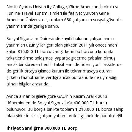
North Cyprus Univercity Collage, Girne Amerikan İlkokulu ve
Funline Travel Turizm isimleri ile faaliyet yürüten Girne
Amerikan Üniversitesi; toplam 680 çalışanının sosyal güvenlik
yatırımlarında geriliğe sahip.
Sosyal Sigortalar Dairesi’nde kayıtlı bulunan çalışanlarının
yatırımları uzun yıllar geri olan şirketin 2011 yılı öncesinden
kalan 810,000 TL borcu var. Şirketin bu borcunu kurumla
taksitlendirme anlaşması yaparak giderme çabaları olmuş
ancak bir süreden beridir taksitlerini de ödemiyor. Taksitlerde
de gerilik ortaya çıkınca kurum ile tekrar masaya oturan
şirketin taahütname verdiği ancak bu taahüde de uymadığı
alınan bilgiler arasında…
Ayrıca alınan bilgilere göre GAÜ’nin Kasım-Aralık 2013
döneminden de Sosyal Sigortalar’a 400,000 TL borcu
bulunuyor. Bu borçla birlikte toplam 1,210,000 TL borca sahip
olan şirketin sicili çalışan yatırımları ile ilgili pek de parlak değil.
İhtiyat Sandığı’na 300,000 TL Borç