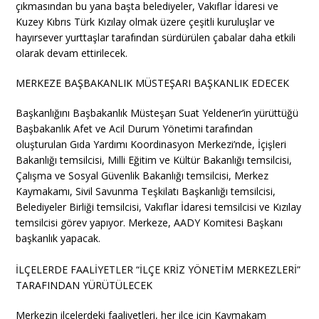
çıkmasından bu yana başta belediyeler, Vakıflar İdaresi ve
Kuzey Kıbrıs Türk Kızılay olmak üzere çeşitli kuruluşlar ve
hayırsever yurttaşlar tarafından sürdürülen çabalar daha etkili
olarak devam ettirilecek.
MERKEZE BAŞBAKANLIK MÜSTEŞARI BAŞKANLIK EDECEK
Başkanlığını Başbakanlık Müsteşarı Suat Yeldener’in yürüttüğü
Başbakanlık Afet ve Acil Durum Yönetimi tarafından
oluşturulan Gıda Yardımı Koordinasyon Merkezi’nde, İçişleri
Bakanlığı temsilcisi, Milli Eğitim ve Kültür Bakanlığı temsilcisi,
Çalışma ve Sosyal Güvenlik Bakanlığı temsilcisi, Merkez
Kaymakamı, Sivil Savunma Teşkilatı Başkanlığı temsilcisi,
Belediyeler Birliği temsilcisi, Vakıflar İdaresi temsilcisi ve Kızılay
temsilcisi görev yapıyor. Merkeze, AADY Komitesi Başkanı
başkanlık yapacak.
İLÇELERDE FAALİYETLER “İLÇE KRİZ YÖNETİM MERKEZLERİ”
TARAFINDAN YÜRÜTÜLECEK
Merkezin ilçelerdeki faaliyetleri, her ilçe için Kaymakam