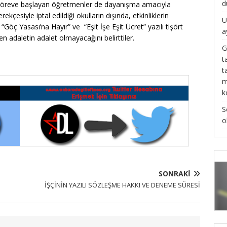
d
 göreve başlayan öğretmenler de dayanışma amacıyla
rekçesiyle iptal edildiği okulların dışında, etkinliklerin
U
Göç Yasası’na Hayır” ve “Eşit İşe Eşit Ücret” yazılı tişört
a
n adaletin adalet olmayacağını belirttiler.
G
t
t
m
k
S
o
SONRAKI
İŞÇİNİN YAZILI SÖZLEŞME HAKKI VE DENEME SÜRESİ