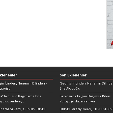
klenenler
Son Eklenenler
in İçinden, Nenemin Dilinden –
Geçmişin İçinden, Nenemin Dilinde
çıcıoğlu
Şifa Alçıcıoğlu
a’da bugün Bağımsız Kıbrıs
Lefkoşa’da bugün Bağımsız Kıbrıs
üşü düzenleniyor
Yürüyüşü düzenleniyor
 araziyi verdi, CTP-HP-TDP-DP
UBP-DP araziyi verdi, CTP-HP-TDP-