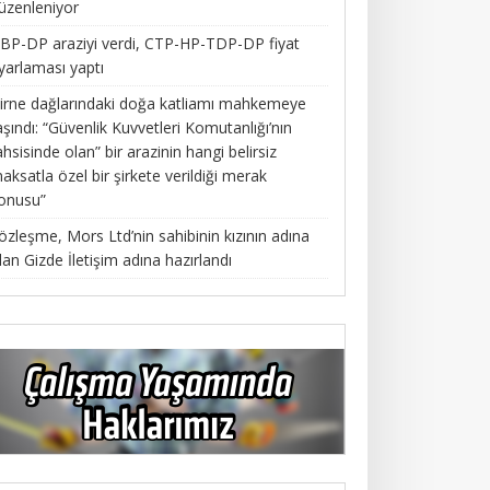
üzenleniyor
BP-DP araziyi verdi, CTP-HP-TDP-DP fiyat
yarlaması yaptı
irne dağlarındaki doğa katliamı mahkemeye
aşındı: “Güvenlik Kuvvetleri Komutanlığı’nın
ahsisinde olan” bir arazinin hangi belirsiz
aksatla özel bir şirkete verildiği merak
onusu”
özleşme, Mors Ltd’nin sahibinin kızının adına
lan Gizde İletişim adına hazırlandı