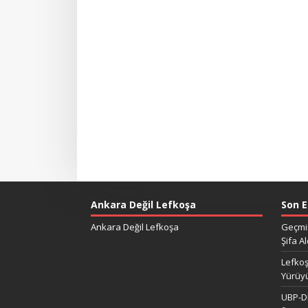
Ankara Değil Lefkoşa
Son E
Ankara Değil Lefkoşa
Geçmiş
Şifa Al
Lefkoş
Yürüy
UBP-DP