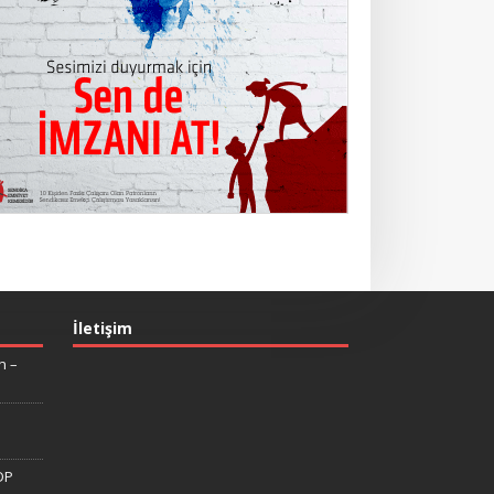
İletişim
n –
DP