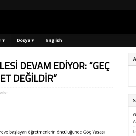
r
▾
Dosya
▾
English
LESİ DEVAM EDİYOR: “GEÇ
ET DEĞİLDİR”
rler
S
G
A
L
reve başlayan öğretmenlerin öncülüğünde Göç Yasası