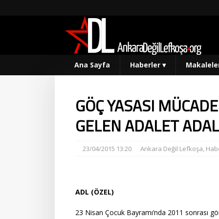
Ana Sayfa
Haberler
▾
Makalele
GÖÇ YASASI MÜCADE
GELEN ADALET ADAL
23/04/2015 13:20
Ankara Değil Lefkoşa
,
Habe
ADL (ÖZEL)
23 Nisan Çocuk Bayramı’nda 2011 sonrası gö