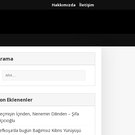
Hakkımızda
İletişim
Arama
on Eklenenler
eçmişin İçinden, Nenemin Dilinden – Şifa
lçıcıoğlu
efkoşa’da bugün Bağımsız Kıbrıs Yürüyüşü