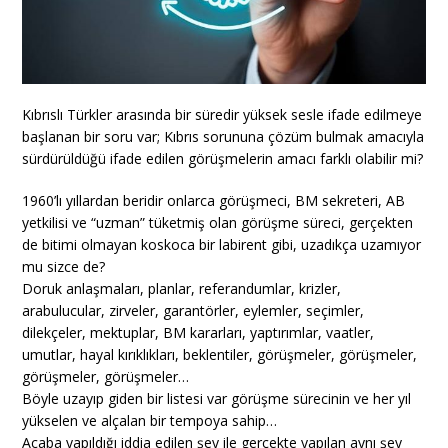
Kıbrıslı Türkler arasında bir süredir yüksek sesle ifade edilmeye
başlanan bir soru var; Kıbrıs sorununa çözüm bulmak amacıyla
sürdürüldüğü ifade edilen görüşmelerin amacı farklı olabilir mi?
1960’lı yıllardan beridir onlarca görüşmeci, BM sekreteri, AB
yetkilisi ve “uzman” tüketmiş olan görüşme süreci, gerçekten
de bitimi olmayan koskoca bir labirent gibi, uzadıkça uzamıyor
mu sizce de?
Doruk anlaşmaları, planlar, referandumlar, krizler,
arabulucular, zirveler, garantörler, eylemler, seçimler,
dilekçeler, mektuplar, BM kararları, yaptırımlar, vaatler,
umutlar, hayal kırıklıkları, beklentiler, görüşmeler, görüşmeler,
görüşmeler, görüşmeler…
Böyle uzayıp giden bir listesi var görüşme sürecinin ve her yıl
yükselen ve alçalan bir tempoya sahip…
Acaba yapıldığı iddia edilen şey ile gerçekte yapılan aynı şey