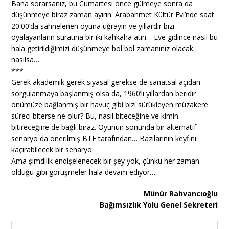
Bana sorarsanız, bu Cumartesi önce gülmeye sonra da
düşünmeye biraz zaman ayırın. Arabahmet Kültür Evi’nde saat
20:00’da sahnelenen oyuna uğrayın ve yıllardır bizi
oyalayanların suratına bir iki kahkaha atın… Eve gidince nasıl bu
hala getirildiğimizi düşünmeye bol bol zamanınız olacak
nasılsa…
***
Gerek akademik gerek siyasal gerekse de sanatsal açıdan
sorgulanmaya başlanmış olsa da, 1960’lı yıllardan beridir
önümüze bağlanmış bir havuç gibi bizi sürükleyen müzakere
süreci biterse ne olur? Bu, nasıl biteceğine ve kimin
bitireceğine de bağlı biraz. Oyunun sonunda bir alternatif
senaryo da önerilmiş BTE tarafından… Bazılarının keyfini
kaçırabilecek bir senaryo…
Ama şimdilik endişelenecek bir şey yok, çünkü her zaman
olduğu gibi görüşmeler hala devam ediyor…
Münür Rahvancıoğlu
Bağımsızlık Yolu Genel Sekreteri