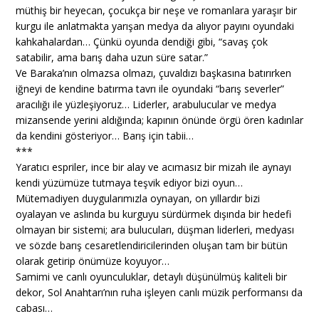
müthiş bir heyecan, çocukça bir neşe ve romanlara yaraşır bir
kurgu ile anlatmakta yarışan medya da alıyor payını oyundaki
kahkahalardan… Çünkü oyunda dendiği gibi, “savaş çok
satabilir, ama barış daha uzun süre satar.”
Ve Baraka’nın olmazsa olmazı, çuvaldızı başkasına batırırken
iğneyi de kendine batırma tavrı ile oyundaki “barış severler”
aracılığı ile yüzleşiyoruz… Liderler, arabulucular ve medya
mizansende yerini aldığında; kapının önünde örgü ören kadınlar
da kendini gösteriyor… Barış için tabii…
***
Yaratıcı espriler, ince bir alay ve acımasız bir mizah ile aynayı
kendi yüzümüze tutmaya teşvik ediyor bizi oyun…
Mütemadiyen duygularımızla oynayan, on yıllardır bizi
oyalayan ve aslında bu kurguyu sürdürmek dışında bir hedefi
olmayan bir sistemi; ara bulucuları, düşman liderleri, medyası
ve sözde barış cesaretlendiricilerinden oluşan tam bir bütün
olarak getirip önümüze koyuyor…
Samimi ve canlı oyunculuklar, detaylı düşünülmüş kaliteli bir
dekor, Sol Anahtarı’nın ruha işleyen canlı müzik performansı da
cabası…