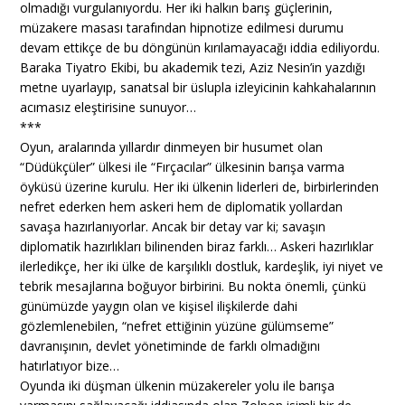
olmadığı vurgulanıyordu. Her iki halkın barış güçlerinin,
müzakere masası tarafından hipnotize edilmesi durumu
devam ettikçe de bu döngünün kırılamayacağı iddia ediliyordu.
Baraka Tiyatro Ekibi, bu akademik tezi, Aziz Nesin’in yazdığı
metne uyarlayıp, sanatsal bir üslupla izleyicinin kahkahalarının
acımasız eleştirisine sunuyor…
***
Oyun, aralarında yıllardır dinmeyen bir husumet olan
“Düdükçüler” ülkesi ile “Fırçacılar” ülkesinin barışa varma
öyküsü üzerine kurulu. Her iki ülkenin liderleri de, birbirlerinden
nefret ederken hem askeri hem de diplomatik yollardan
savaşa hazırlanıyorlar. Ancak bir detay var ki; savaşın
diplomatik hazırlıkları bilinenden biraz farklı… Askeri hazırlıklar
ilerledikçe, her iki ülke de karşılıklı dostluk, kardeşlik, iyi niyet ve
tebrik mesajlarına boğuyor birbirini. Bu nokta önemli, çünkü
günümüzde yaygın olan ve kişisel ilişkilerde dahi
gözlemlenebilen, “nefret ettiğinin yüzüne gülümseme”
davranışının, devlet yönetiminde de farklı olmadığını
hatırlatıyor bize…
Oyunda iki düşman ülkenin müzakereler yolu ile barışa