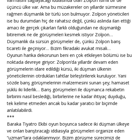
varmasını sağlayacağı iddiasında olan Zolpon isimli bir de
üçüncü ülke var. Ama bu müzakereler on yıllardır sürmesine
rağmen düşmanlık bir türlü son bulmuyor. Zolpon yöneticileri
ise bu durumdan hiç de rahatsız değil, çünkü aslında ilan ettiği
amacı ile gerçek çıkarları farklı olduğundan ne düşmanlığı
bitiremek ne de görüşmeleri kesmek istiyor Zolpon…
Düşmanlık da sürsün görüşmeler de, çünkü Zolpon barış
ticareti ile geçiniyor… Bizim fıkradaki avukat misali…
Oyunun harika dekorunun beni en çok etkileyen bölümü ise bu
noktada devreye giriyor: Zolpon’da yıllardır devam eden
görüşmelerin idare edildiği kürsü, iki düşman ülkenin
yöneticilerinin otrdukları tahtlar birleştirilerek kuruluyor. Yani
sözde barış görüşmelerinin malzemesini sunan şey; hamaset
yüklü iki liderlik… Barış görüşmeleri ile düşmanca rekabetin
birbirini nasıl beslediği, birbirlerine ne kadar ihtiyaç duyduğu,
tek kelime etmeden ancak bu kadar yaratıcı bir biçimde
anlatılabilirdi.
***
Baraka Tiyatro Ekibi oyun boyunca sadece iki düşman ülkeye
ve onları barıştıracağı iddiasıyla görüşmeleri organize eden
“uzman”lara odaklanmıyor. Bizim görüşme sürecimizi de