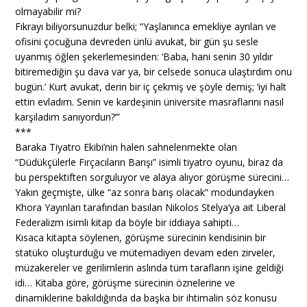
olmayabilir mi?
Fıkrayı biliyorsunuzdur belki; “Yaşlanınca emekliye ayrılan ve
ofisini çocuğuna devreden ünlü avukat, bir gün şu sesle
uyanmış öğlen şekerlemesinden: ‘Baba, hani senin 30 yıldır
bitiremediğin şu dava var ya, bir celsede sonuca ulaştırdım onu
bugün.’ Kurt avukat, derin bir iç çekmiş ve şöyle demiş; ‘iyi halt
ettin evladım. Senin ve kardeşinin üniversite masraflarını nasıl
karşıladım sanıyordun?’”
***
Baraka Tiyatro Ekibi’nin halen sahnelenmekte olan
“Düdükçülerle Fırçacıların Barışı” isimli tiyatro oyunu, biraz da
bu perspektiften sorguluyor ve alaya alıyor görüşme sürecini…
Yakın geçmişte, ülke “az sonra barış olacak” modundayken
Khora Yayınları tarafından basılan Nikolos Stelya’ya ait Liberal
Federalizm isimli kitap da böyle bir iddiaya sahipti…
Kısaca kitapta söylenen, görüşme sürecinin kendisinin bir
statüko oluşturduğu ve mütemadiyen devam eden zirveler,
müzakereler ve gerilimlerin aslında tüm tarafların işine geldiği
idi… Kitaba göre, görüşme sürecinin öznelerine ve
dinamiklerine bakıldığında da başka bir ihtimalin söz konusu