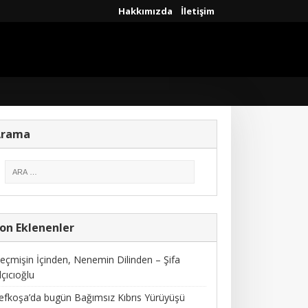
Hakkımızda
İletişim
Arama
on Eklenenler
eçmişin İçinden, Nenemin Dilinden – Şifa
lçıcıoğlu
efkoşa’da bugün Bağımsız Kıbrıs Yürüyüşü