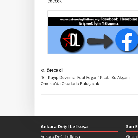
edecek.”
ÖNCEKI
“Bir Kayıp Devrimci: Fuat Fegan” Kitabı Bu Akşam
Omorfo’da Okurlarla Buluşacak
Ankara Değil Lefkoşa
Son E
Ankara Değil Lefkoşa
Geçmiş