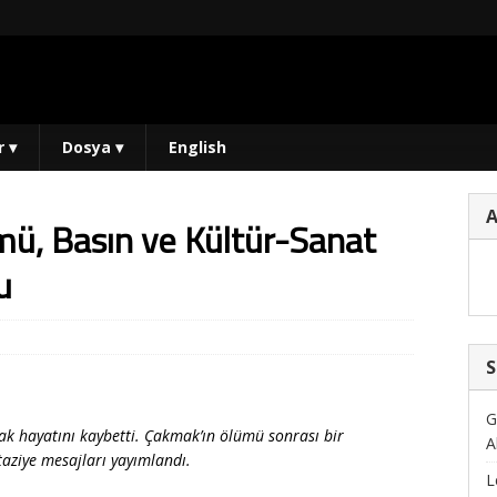
r
▾
Dosya
▾
English
ü, Basın ve Kültür-Sanat
u
S
G
ak hayatını kaybetti.
Çakmak’ın ölümü sonrası bir
A
taziye mesajları yayımlandı.
L