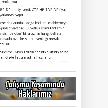
üzenleniyor
BP-DP araziyi verdi, CTP-HP-TDP-DP fiyat
yarlaması yaptı
irne dağlarındaki doğa katliamı mahkemeye
aşındı: “Güvenlik Kuvvetleri Komutanlığı’nın
ahsisinde olan” bir arazinin hangi belirsiz
aksatla özel bir şirkete verildiği merak
onusu”
özleşme, Mors Ltd’nin sahibinin kızının adına
lan Gizde İletişim adına hazırlandı