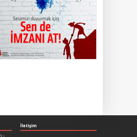
İletişim
n –