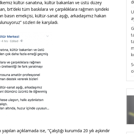
d
lkemiz kültür-sanatına, kültür bakanları ve üstü düzey
lan,
brt’deki tüm baskılara ve çarpıklıklara rağmen işindeki
U
ran
basın emekçisi, kültür-sanat aşığı, arkadaşımız hakan
a
nuyoruz” sözleri ile karşıladı.
G
t
t
m
k
S
o
n yapılan açıklamada ise,
“Çalıştığı kurumda 20 yılı aşkındır