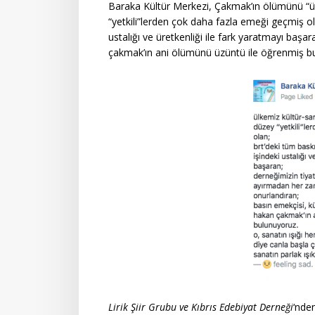
Baraka Kültür Merkezi, Çakmak’ın ölümünü “
ü
“yetkili”lerden çok daha fazla emeği geçmiş o
ustalığı ve üretkenliği ile fark yaratmayı başa
çakmak’ın ani ölümünü üzüntü ile öğrenmiş bulu
Lirik Şiir Grubu ve Kıbrıs Edebiyat Derneği
‘nde