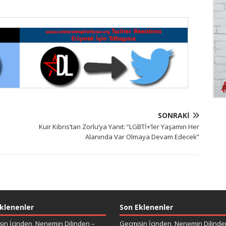
SONRAKI
Kuir Kıbrıs’tan Zorlu’ya Yanıt: “LGBTİ+’ler Yaşamın Her
Alanında Var Olmaya Devam Edecek”
klenenler
Son Eklenenler
in İçinden, Nenemin Dilinden –
Geçmişin İçinden, Nenemin Dilinde