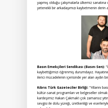
yapmış olduğu çalışmalarla ülkemiz sanatına v
yetenekli bir arkadaşımızı kaybetmenin derin acı
Basın Emekçileri Sendikası (Basın-Sen):
“
kaybettiğimizi öğrenmiş durumdayız. Hayatının
ilerici mücadelenin içerisinde yer alan aydın b
Kıbrıs Türk Gazeteciler Birliği:
“Yıllarını ba
kültür-sanat programları ve belgeseller olmak
kardeşimiz Hakan Çakmak’ı çok zamansız yitir
sevgisi ile dolu yüreği, üretkenliği ve eserl