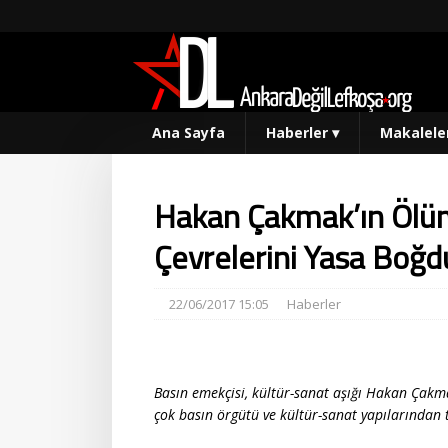
Ana Sayfa
Haberler
▾
Makalele
Hakan Çakmak’ın Ölüm
Çevrelerini Yasa Boğd
22/06/2017 15:05
Haberler
Basın emekçisi, kültür-sanat aşığı Hakan Çakm
çok basın örgütü ve kültür-sanat yapılarından 