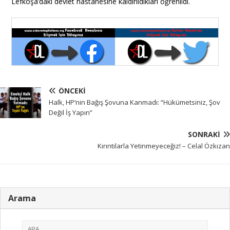
Lefkoşa’daki devlet hastanesine kaldırıldıkları öğrenildi.
ÖNCEKI
Halk, HP’nin Bağış Şovuna Kanmadı: “Hükümetsiniz, Şov
Değil İş Yapın”
SONRAKI
Kırıntılarla Yetinmeyeceğiz! – Celal Özkızan
Arama