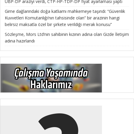
UBP-DP araziyi verdi, CTP-HP-TDP-DP fiyat ayarlaması yaptı
Girne dağlarındaki doğa katliamı mahkemeye taşındı: “Güvenlik
Kuvvetleri Komutanlığı’nın tahsisinde olan” bir arazinin hangi
belirsiz maksatla özel bir şirkete verildiği merak konusu”
Sözleşme, Mors Ltd’nin sahibinin kızının adına olan Gizde İletişim
adına hazırlandı