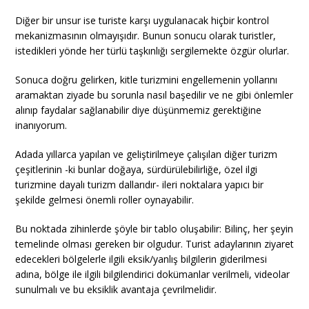
Diğer bir unsur ise turiste karşı uygulanacak hiçbir kontrol
mekanizmasının olmayışıdır. Bunun sonucu olarak turistler,
istedikleri yönde her türlü taşkınlığı sergilemekte özgür olurlar.
Sonuca doğru gelirken, kitle turizmini engellemenin yollarını
aramaktan ziyade bu sorunla nasıl başedilir ve ne gibi önlemler
alınıp faydalar sağlanabilir diye düşünmemiz gerektiğine
inanıyorum.
Adada yıllarca yapılan ve geliştirilmeye çalışılan diğer turizm
çeşitlerinin -ki bunlar doğaya, sürdürülebilirliğe, özel ilgi
turizmine dayalı turizm dallarıdır- ileri noktalara yapıcı bir
şekilde gelmesi önemli roller oynayabilir.
Bu noktada zihinlerde şöyle bir tablo oluşabilir: Bilinç, her şeyin
temelinde olması gereken bir olgudur. Turist adaylarının ziyaret
edecekleri bölgelerle ilgili eksik/yanlış bilgilerin giderilmesi
adına, bölge ile ilgili bilgilendirici dokümanlar verilmeli, videolar
sunulmalı ve bu eksiklik avantaja çevrilmelidir.