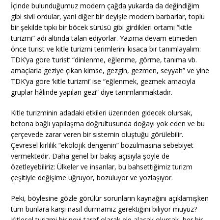
İçinde bulunduğumuz modern çağda yukarda da değindiğim
gibi sivil ordular, yani diğer bir deyişle modern barbarlar, toplu
bir şekilde tıpkı bir böcek sürüsü gibi girdikleri ortamı “kitle
turizmi” adı altında talan ediyorlar. Yazıma devam etmeden
önce turist ve kitle turizmi terimlerini kısaca bir tanımlayalım:
TDK’ya göre ‘turist’ “dinlenme, eğlenme, görme, tanıma vb.
amaçlarla geziye çıkan kimse, gezgin, gezmen, seyyah” ve yine
TDK’ya göre ‘kitle turizmi’ ise “eğlenmek, gezmek amacıyla
gruplar hâlinde yapılan gezi” diye tanımlanmaktadır.
Kitle turizminin adadaki etkileri üzerinden gidecek olursak,
betona bağlı yapılaşma doğrultusunda doğayı yok eden ve bu
çerçevede zarar veren bir sistemin oluştuğu görülebilir.
Çevresel kirlilik “ekolojik dengenin” bozulmasına sebebiyet
vermektedir. Daha genel bir bakış açısıyla şöyle de
özetleyebiliriz: Ülkeler ve insanlar, bu bahsettiğimiz turizm
çeşitiyle değişime uğruyor, bozuluyor ve yozlaşıyor.
Peki, böylesine gözle görülür sorunların kaynağını açıklamışken
tüm bunlara karşı nasıl durmamız gerektiğini biliyor muyuz?
Kitlesel turizmi bir nevi taraf olarak ele alacak olursak, her bir