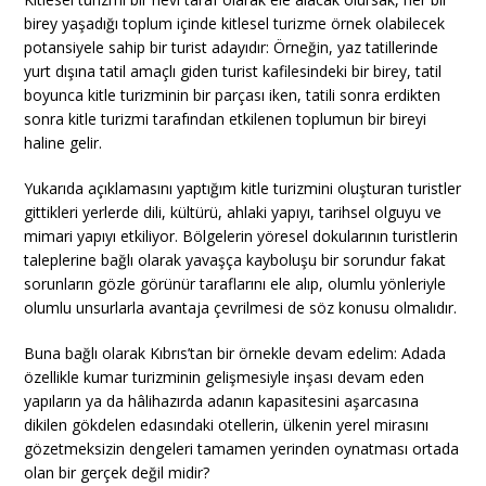
birey yaşadığı toplum içinde kitlesel turizme örnek olabilecek
potansiyele sahip bir turist adayıdır: Örneğin, yaz tatillerinde
yurt dışına tatil amaçlı giden turist kafilesindeki bir birey, tatil
boyunca kitle turizminin bir parçası iken, tatili sonra erdikten
sonra kitle turizmi tarafından etkilenen toplumun bir bireyi
haline gelir.
Yukarıda açıklamasını yaptığım kitle turizmini oluşturan turistler
gittikleri yerlerde dili, kültürü, ahlaki yapıyı, tarihsel olguyu ve
mimari yapıyı etkiliyor. Bölgelerin yöresel dokularının turistlerin
taleplerine bağlı olarak yavaşça kayboluşu bir sorundur fakat
sorunların gözle görünür taraflarını ele alıp, olumlu yönleriyle
olumlu unsurlarla avantaja çevrilmesi de söz konusu olmalıdır.
Buna bağlı olarak Kıbrıs’tan bir örnekle devam edelim: Adada
özellikle kumar turizminin gelişmesiyle inşası devam eden
yapıların ya da hâlihazırda adanın kapasitesini aşarcasına
dikilen gökdelen edasındaki otellerin, ülkenin yerel mirasını
gözetmeksizin dengeleri tamamen yerinden oynatması ortada
olan bir gerçek değil midir?