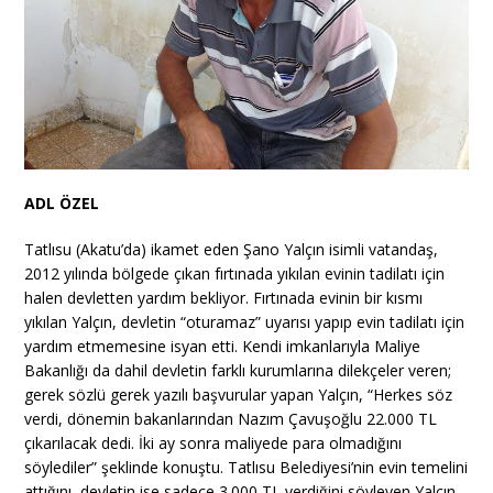
ADL ÖZEL
Tatlısu (Akatu’da) ikamet eden Şano Yalçın isimli vatandaş,
2012 yılında bölgede çıkan fırtınada yıkılan evinin tadilatı için
halen devletten yardım bekliyor. Fırtınada evinin bir kısmı
yıkılan Yalçın, devletin “oturamaz” uyarısı yapıp evin tadilatı için
yardım etmemesine isyan etti. Kendi imkanlarıyla Maliye
Bakanlığı da dahil devletin farklı kurumlarına dilekçeler veren;
gerek sözlü gerek yazılı başvurular yapan Yalçın, “Herkes söz
verdi, dönemin bakanlarından Nazım Çavuşoğlu 22.000 TL
çıkarılacak dedi. İki ay sonra maliyede para olmadığını
söylediler” şeklinde konuştu. Tatlısu Belediyesi’nin evin temelini
attığını, devletin ise sadece 3.000 TL verdiğini söyleyen Yalçın,