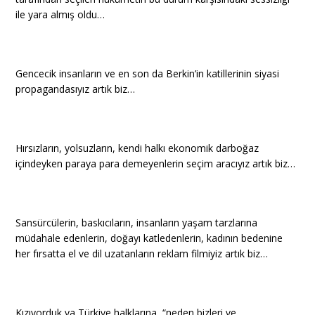
ile yara almış oldu…
Gencecik insanların ve en son da Berkin’in katillerinin siyasi
propagandasıyız artık biz…
Hırsızların, yolsuzların, kendi halkı ekonomik darboğaz
içindeyken paraya para demeyenlerin seçim aracıyız artık biz…
Sansürcülerin, baskıcıların, insanların yaşam tarzlarına
müdahale edenlerin, doğayı katledenlerin, kadının bedenine
her fırsatta el ve dil uzatanların reklam filmiyiz artık biz…
Kızıyorduk ya Türkiye halklarına, “neden bizleri ve