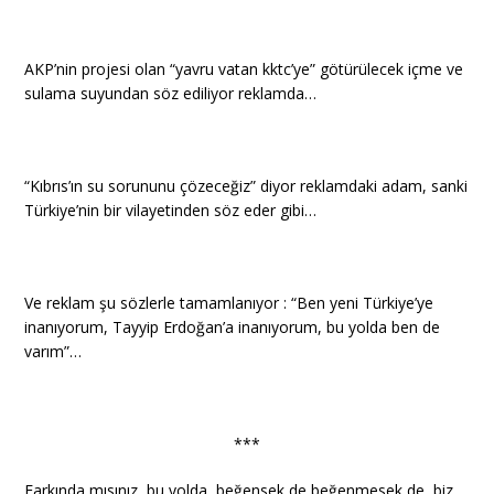
AKP’nin projesi olan “yavru vatan kktc’ye” götürülecek içme ve
sulama suyundan söz ediliyor reklamda…
“Kıbrıs’ın su sorununu çözeceğiz” diyor reklamdaki adam, sanki
Türkiye’nin bir vilayetinden söz eder gibi…
Ve reklam şu sözlerle tamamlanıyor : “Ben yeni Türkiye’ye
inanıyorum, Tayyip Erdoğan’a inanıyorum, bu yolda ben de
varım”…
***
Farkında mısınız, bu yolda, beğensek de beğenmesek de, biz