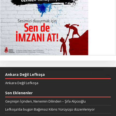
Ankara Değil Lefkoşa
Ankara Değil Lefkoşa
Son Eklenenler
Geçmişin İçinden, Nenemin Dilinden – Şifa Alçıcıoğlu
Lefkoşa’da bugün Bağımsız Kıbrıs Yürüyüşü düzenleniyor