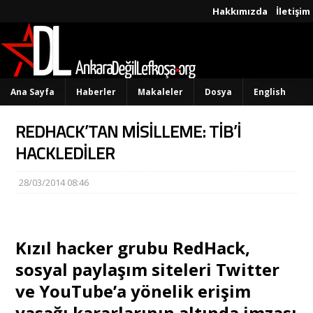
Hakkımızda
İletişim
Ana Sayfa
Haberler
Makaleler
Dosya
English
REDHACK’TAN MİSİLLEME: TİB’İ
HACKLEDİLER
28/03/2014 08:46
Kızıl hacker grubu RedHack,
sosyal paylaşım siteleri Twitter
ve YouTube’a yönelik erişim
yasağı kararlarının altında imzası