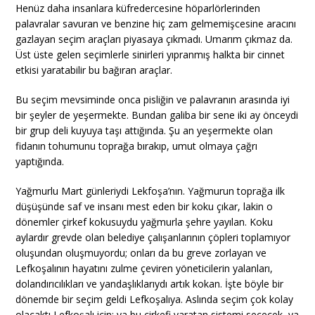
Henüz daha insanlara küfredercesine höparlörlerinden
palavralar savuran ve benzine hiç zam gelmemişcesine aracını
gazlayan seçim araçları piyasaya çıkmadı. Umarım çıkmaz da.
Üst üste gelen seçimlerle sinirleri yıpranmış halkta bir cinnet
etkisi yaratabilir bu bağıran araçlar.
Bu seçim mevsiminde onca pisliğin ve palavranın arasında iyi
bir şeyler de yeşermekte. Bundan galiba bir sene iki ay önceydi
bir grup deli kuyuya taşı attığında. Şu an yeşermekte olan
fidanın tohumunu toprağa bırakıp, umut olmaya çağrı
yaptığında.
Yağmurlu Mart günleriydi Lekfoşa’nın. Yağmurun toprağa ilk
düşüşünde saf ve insanı mest eden bir koku çıkar, lakin o
dönemler çirkef kokusuydu yağmurla şehre yayılan. Koku
aylardır grevde olan belediye çalışanlarının çöpleri toplamıyor
oluşundan oluşmuyordu; onları da bu greve zorlayan ve
Lefkoşalının hayatını zulme çeviren yöneticilerin yalanları,
dolandırıcılıkları ve yandaşlıklarıydı artık kokan. İşte böyle bir
dönemde bir seçim geldi Lefkoşalıya. Aslında seçim çok kolay
olacaktı Lefkoşalı için; ya bu çirkefi yaratan sistemi seçecek, ya