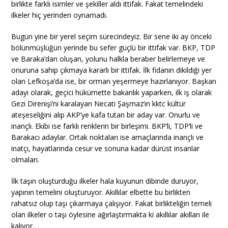
birlikte farklı isimler ve şekiller aldı ittifak. Fakat temelindeki
ilkeler hiç yerinden oynamadı.
Bugün yine bir yerel seçim sürecindeyiz. Bir sene iki ay önceki
bölünmüşlüğün yerinde bu sefer güçlü bir ittifak var. BKP, TDP
ve Baraka’dan oluşan, yolunu halkla beraber belirlemeye ve
onuruna sahip çıkmaya kararlı bir ittifak. İlk fidanın dikildiği yer
olan Lefkoşa’da ise, bir orman yeşermeye hazırlanıyor. Başkan
adayı olarak, geçici hükümette bakanlık yaparken, ilk iş olarak
Gezi Direnişi’ni karalayan Necati Şaşmaz’ın kktc kültür
ateşeseliğini alıp AKP’ye kafa tutan bir aday var. Onurlu ve
inançlı. Ekibi ise farklı renklerin bir birleşimi. BKP’li, TDP’li ve
Barakacı adaylar. Ortak noktaları ise amaçlarında inançlı ve
inatçı, hayatlarında cesur ve sonuna kadar dürüst insanlar
olmaları.
İlk taşın oluşturduğu ilkeler hala kuyunun dibinde duruyor,
yapının temelini oluşturuyor. Akıllılar elbette bu birlikten
rahatsız olup taşı çıkarmaya çalışıyor. Fakat birlikteliğin temeli
olan ilkeler o taşı öylesine ağırlaştırmakta ki akıllılar akılları ile
kalıyor.