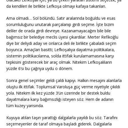
da kendileri ile birlikte Lefkoşa olmayı kafaya takanları.
Ama olmadı… Sol bölündü. Satır aralarında boğuldu ve esas
sorumluluğunu unutarak parçalanıp girdi seçime. İşte bizim
deliler de orada girdi devreye. Kazanamayacağını bile bile
bağımsız bir belediye meclis üyesi çıkardılar. Merter Refikoğlu
diye bir deliydi aday ve onlarca deli ile birlikte çabaladı seçim
boyunca. Amaçları basitti; Lefkoşalıya dayatma politikalara,
sistemin politikacılarına, solda ittifak kurulamamasına karşı
tepkisini gösterecek bir araç olmak. Nitekim Lefkoşalıların
yüzde 6’sı bu çağrıya uydu o dönem.
Sonra genel seçimler geldi çaldı kapıyı. Halkın mesajını alanlarla
oluştu ilk ittifak. Toplumsal Varoluşa güç verme niyetiyle çıkıldı
yola. Nitekim ilk kez yüzde 3’ün üzerinde bir destek buldu
dayatmalara karşı bağımsızlığı isteyen söz. Hem de adanın
tüm kuzey yarısında.
Kuyuya atılan taşın yarattığı dalgalarla yayıldı bu söz. Tarafını
seçemeyenler de taraf olmaya başladı giderek. Dalgalarla