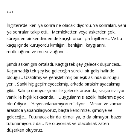
***
İngiltere’de iken ‘ya sonra ne olacak’ diyordu. Ya sonraları, yeni
‘ya sonralar’ takip etti… Memleketten veya askerden çok,
süregiden bir kendinden de kaçıştı onun için İngiltere… Ve bu
kaçış içinde kuruyordu kimliğini, benliğini, kaygılarını,
mutluluğunu ve mutsuzluğunu…
Şimdi askerliğini ortaladı. Kaçtığı tek şey gelecek düşüncesi…
Kaçamadığı tek şey ise geleceğin sürekli bir geliş halinde
olduğu… Uzatılmış ve genişletilmiş bir eşik aslında durduğu
yer… Sanki hiç geçilmeyecekmiş, arkada bırakılmayacakmış
gibi… Salınıp duruyor şimdi ile gelecek arasında, sıkışıp eziliyor
varlık ile hiçlik kıskacında… ‘Duygularımızı ezdik, hislerimiz yok
oldu’ diyor… ‘Heyecanlanamıyorum’ diyor… Mekan ve zaman
arasında yabancılaşıyoruz, başta kendimize, şimdiye ve
geleceğe… Tutunacak bir dal olmalı ya, o da olmuyor, bazen
tutunamıyoruz da… Ne oluyorsak ve olacaksak zaten
düşerken oluyoruz.