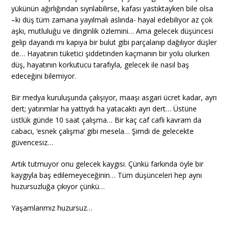
yükünün ağırlığından sıyrılabilirse, kafası yastıktayken bile olsa
–ki düş tüm zamana yayılmalı aslında- hayal edebiliyor az çok
aşkı, mutluluğu ve dinginlik özlemini… Ama gelecek düşüncesi
gelip dayandı mı kapıya bir bulut gibi parçalanıp dağılıyor düşler
de… Hayatının tüketici şiddetinden kaçmanın bir yolu olurken
düş, hayatının korkutucu tarafıyla, gelecek ile nasıl baş
edeceğini bilemiyor.
Bir medya kuruluşunda çalışıyor, maaşı asgari ücret kadar, ayrı
dert; yatırımlar ha yattıydı ha yatacaktı ayrı dert… Üstüne
üstlük günde 10 saat çalışma… Bir kaç caf caflı kavram da
cabacı, ‘esnek çalışma’ gibi mesela… Şimdi de gelecekte
güvencesiz…
Artık tutmuyor onu gelecek kaygısı. Çünkü farkında öyle bir
kaygıyla baş edilemeyeceğinin… Tüm düşünceleri hep aynı
huzursuzluğa çıkıyor çünkü…
Yaşamlarımız huzursuz…