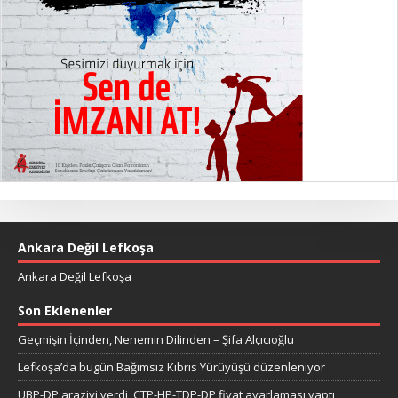
Ankara Değil Lefkoşa
Ankara Değil Lefkoşa
Son Eklenenler
Geçmişin İçinden, Nenemin Dilinden – Şifa Alçıcıoğlu
Lefkoşa’da bugün Bağımsız Kıbrıs Yürüyüşü düzenleniyor
UBP-DP araziyi verdi, CTP-HP-TDP-DP fiyat ayarlaması yaptı