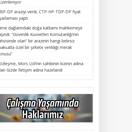
üzenleniyor
BP-DP araziyi verdi, CTP-HP-TDP-DP fiyat
yarlaması yaptı
irne dağlarındaki doğa katliamı mahkemeye
aşındı: “Güvenlik Kuvvetleri Komutanlığı’nın
ahsisinde olan” bir arazinin hangi belirsiz
aksatla özel bir şirkete verildiği merak
onusu”
özleşme, Mors Ltd’nin sahibinin kızının adına
lan Gizde İletişim adına hazırlandı