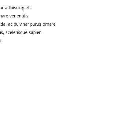
 adipiscing elit.
nare venenatis.
da, ac pulvinar purus ornare.
is, scelerisque sapien.
t.