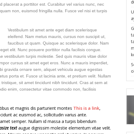
d
 placerat a porttitor est. Curabitur vel varius nunc, nec
quam non, euismod fringilla nulla. Fusce vel nisi et turpis
U
a
G
Vestibulum sit amet ante eget diam scel
erisque
t
eleifend. Nam metus mauris, cursus non suscipit ut,
t
faucibus ut quam. Quisque ac scelerisque dolor. Nam
m
et elit. Nunc posuere porttitor nulla facilisis congue.
k
e vestibulum turpis molestie. Sed quis mauris vitae dolor
empor cursus sit amet eget eros. Nunc a mauris imperdiet,
S
bi gravida ornare sem, aliquet vehicula augue egestas
o
tus porta et. Fusce ut lacinia ante, et pretium velit. Nullam
tristique, sit amet tincidunt nibh tincidunt. Cras at sem at
odio enim, consectetur vitae commodo non, facilisis
ibus et magnis dis parturient montes
This is a link
,
cidunt ac euismod ac, sollicitudin varius ante.
amet semper. Nullam id massa a turpis bibendum
size text
augue dignissim molestie elementum vitae velit.