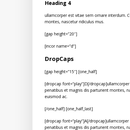
Heading 4
ullamcorper est vitae sem ornare interdum. C
montes, nascetur ridiculus mus.
[gap height=”20″]
[incor name=”d”]
DropCaps
[gap height=”15″] [one_half]
[dropcap font=”play”]D[/dropcap]ullamcorper
penatibus et magnis dis parturient montes, na
euismod ac.
[/one_half] [one_half_last]
[dropcap font=”play”]A[/dropcap]ullamcorper
penatibus et magnis dis parturient montes, na