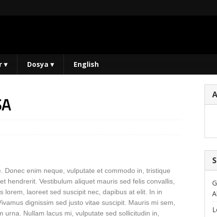
r
▾
Dosya
▾
English
SA
S
que. Donec enim neque, vulputate et commodo in, tristique
get hendrerit. Vestibulum aliquet mauris sed felis convallis,
G
rem, laoreet sed suscipit nec, dapibus at elit. In in
A
. Vivamus dignissim sed justo vitae suscipit. Mauris mi sem,
L
urna. Nullam lacus mi, vulputate sed sollicitudin in,