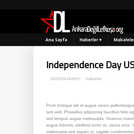
Ana Sayfa
Haberler
▾
Makalele
Independence Day U
03/07/2014 09:57
Haberler
Proin tristique elit et augue varius pellentes
sed velit. Phasellus adipiscing faucibus felis e
sed tempus augue malesuada. Vivamus mauris lo
augue lobortis, eleifend tortor et, varius eros
malesuada sed sapien ut, sagittis condimentum 