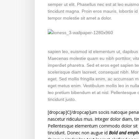
semper ut elit. Phasellus nec est at leo euismod
tincidunt magna. Proin eros mauris, lobortis id 
tempor molestie sit amet a dolor.
sapien leo, euismod id elementum ut, dapibus eg
Maecenas molestie quam eu nibh porttitor, vita
imperdiet pharetra. Sed et eros eget sapien t
scelerisque diam laoreet, consequat nibh. Mor
eget. Sed mollis fringilla enim, ac accumsan me
eget metus enim. Vestibulum mollis leo in nulla 
leo pretium bibendum et at nisl. Pellentesque 
tincidunt justo.
[dropcap]C[/dropcap]um sociis natoque penat
nascetur ridiculus mus. Integer dolor diam, tin
Pellentesque elementum commodo dolor sit 
tincidunt. Donec non augue id
Bold and empha