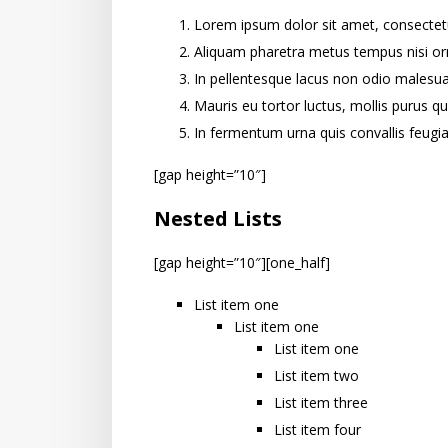
Lorem ipsum dolor sit amet, consectetur
Aliquam pharetra metus tempus nisi or
In pellentesque lacus non odio malesua
Mauris eu tortor luctus, mollis purus qu
In fermentum urna quis convallis feugia
[gap height=”10″]
Nested Lists
[gap height=”10″][one_half]
List item one
List item one
List item one
List item two
List item three
List item four