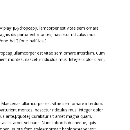
=”play”]B[/dropcap]ullamcorper est vitae sem ornare
gnis dis parturient montes, nascetur ridiculus mus.
/one_half] [one_half_last]
ropcap]ullamcorper est vitae sem ornare interdum. Cum
ient montes, nascetur ridiculus mus. Integer dolor diam,
”] Maecenas ullamcorper est vitae sem ornare interdum.
arturient montes, nascetur ridiculus mus. Integer dolor
arius ante.[/quote] Curabitur sit amet magna quam.
stas sit amet vel nunc. Nunc lobortis dui neque, quis
mper. [quote font_style=”normal” bcolor=”#e5e5e5″