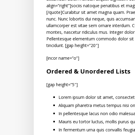
align=”right”]sociis natoque penatibus et mag
[/quote]Curabitur sit amet magna quam. Praese
nunc. Nunc lobortis dui neque, quis accumsa
ullamcorper est vitae sem ornare interdum. C
montes, nascetur ridiculus mus. Integer dolor 
Pellentesque elementum commodo dolor sit 
tincidunt. [gap height=”20″]
[incor name=”o”]
Ordered & Unordered Lists
[gap height=”5″]
Lorem ipsum dolor sit amet, consectetur
Aliquam pharetra metus tempus nisi or
In pellentesque lacus non odio malesua
Mauris eu tortor luctus, mollis purus qu
In fermentum urna quis convallis feugia