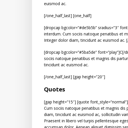
euismod ac.
[/one_half_last] [one_half]
[dropcap bgcolor=”#de5b5b” sradius=”3″ font
interdum. Cum sociis natoque penatibus et ma
Integer dolor diam, tincidunt ac euismod ac. [
[dropcap bgcolor=”#5ba5de” font=”play”]C[/d
sociis natoque penatibus et magnis dis partur
tincidunt ac euismod ac.
[/one_half_last] [gap height=”20″]
Quotes
[gap height=”15″] [quote font_style=”normal
Cum sociis natoque penatibus et magnis dis p
diam, tincidunt ac euismod ac, sollicitudin v
Praesent in libero vel turpis pellentesque ege
accumsan dolor. Aenean aliquet dignissim se