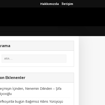
Hakkımızda
İletişim
Arama
on Eklenenler
eçmişin İçinden, Nenemin Dilinden – Şifa
lçıcıoğlu
efkoşa’da bugün Bağımsız Kıbrıs Yürüyüşü