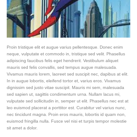
Proin tristique elit et augue varius pellentesque. Donec enim
neque, vulputate et commodo in, tristique sed velit. Phasellus
adipiscing faucibus felis eget hendrerit. Vestibulum aliquet
mauris sed felis convallis, sed tempus augue malesuada.
Vivamus mauris lorem, laoreet sed suscipit nec, dapibus at elit.
In in augue lobortis, eleifend tortor et, varius eros. Vivamus
dignissim sed justo vitae suscipit. Mauris mi sem, malesuada
sed sapien ut, sagittis condimentum urna. Nullam lacus mi,
vulputate sed sollicitudin in, semper ut elit. Phasellus nec est at
leo euismod placerat a porttitor est. Curabitur vel varius nunc,
nec tincidunt magna. Proin eros mauris, lobortis id quam non,
euismod fringilla nulla. Fusce vel nisi et turpis tempor molestie
sit amet a dolor.