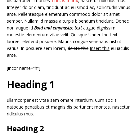
dis parturient montes
This is a link
, nascetur ridiculus mus.
Integer dolor diam, tincidunt ac euismod ac, sollicitudin varius
ante. Pellentesque elementum commodo dolor sit amet
semper. Nullam id massa a turpis bibendum tincidunt. Donec
non augue id
Bold and emphasize text
augue dignissim
molestie elementum vitae velit. Quisque Under line text
laoreet eleifend posuere. Mauris congue venenatis nisl ut
varius. In posuere sem lorem,
delete this
Insert this
eu iaculis
ante.
[incor name=”h”]
Heading 1
ullamcorper est vitae sem ornare interdum. Cum sociis
natoque penatibus et magnis dis parturient montes, nascetur
ridiculus mus.
Heading 2