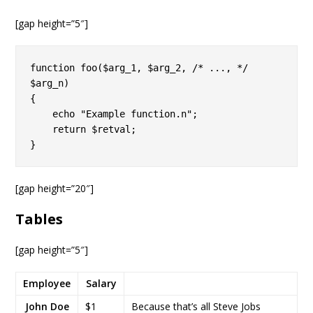
[gap height=”5″]
function foo($arg_1, $arg_2, /* ..., */ 
$arg_n)

{

    echo "Example function.n";

    return $retval;

[gap height=”20″]
Tables
[gap height=”5″]
Employee
Salary
John Doe
$1
Because that’s all Steve Jobs