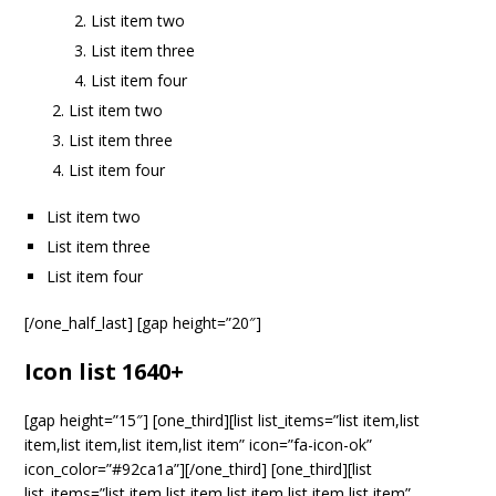
List item two
List item three
List item four
List item two
List item three
List item four
List item two
List item three
List item four
[/one_half_last] [gap height=”20″]
Icon list 1640+
[gap height=”15″] [one_third][list list_items=”list item,list
item,list item,list item,list item” icon=”fa-icon-ok”
icon_color=”#92ca1a”][/one_third] [one_third][list
list_items=”list item,list item,list item,list item,list item”