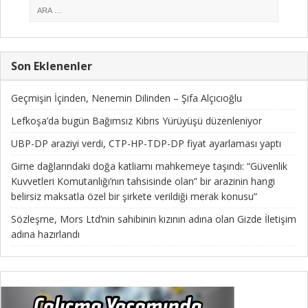
Son Eklenenler
Geçmişin İçinden, Nenemin Dilinden – Şifa Alçıcıoğlu
Lefkoşa’da bugün Bağımsız Kıbrıs Yürüyüşü düzenleniyor
UBP-DP araziyi verdi, CTP-HP-TDP-DP fiyat ayarlaması yaptı
Girne dağlarındaki doğa katliamı mahkemeye taşındı: “Güvenlik
Kuvvetleri Komutanlığı’nın tahsisinde olan” bir arazinin hangi
belirsiz maksatla özel bir şirkete verildiği merak konusu”
Sözleşme, Mors Ltd’nin sahibinin kızının adına olan Gizde İletişim
adına hazırlandı