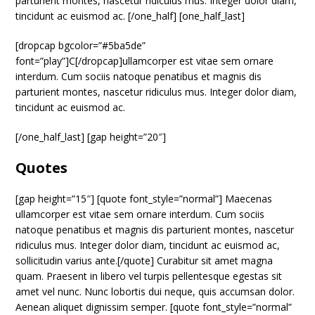
parturient montes, nascetur ridiculus mus. Integer dolor diam,
tincidunt ac euismod ac. [/one_half] [one_half_last]
[dropcap bgcolor=”#5ba5de”
font=”play”]C[/dropcap]ullamcorper est vitae sem ornare
interdum. Cum sociis natoque penatibus et magnis dis
parturient montes, nascetur ridiculus mus. Integer dolor diam,
tincidunt ac euismod ac.
[/one_half_last] [gap height=”20″]
Quotes
[gap height=”15″] [quote font_style=”normal”] Maecenas
ullamcorper est vitae sem ornare interdum. Cum sociis
natoque penatibus et magnis dis parturient montes, nascetur
ridiculus mus. Integer dolor diam, tincidunt ac euismod ac,
sollicitudin varius ante.[/quote] Curabitur sit amet magna
quam. Praesent in libero vel turpis pellentesque egestas sit
amet vel nunc. Nunc lobortis dui neque, quis accumsan dolor.
Aenean aliquet dignissim semper. [quote font_style=”normal”