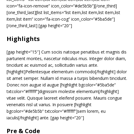
icon=”fa-icon-remove” icon_color=”#de5b5b”][/one_third]
[one_third_last][list list_items=”list item,list item,list item,list
item,list item” icon=”fa-icon-cog” icon_color=”#5ba5de”]
[/one_third_last] [gap height=”20″]
Highlights
[gap height=”15″] Cum sociis natoque penatibus et magnis dis
parturient montes, nascetur ridiculus mus. Integer dolor diam,
tincidunt ac euismod ac, sollicitudin varius ante.
[highlight]Pellentesque elementum commodo[/highlight] dolor
sit amet semper. Nullam id massa a turpis bibendum tincidunt.
Donec non augue id augue [highlight bgcolor=”#5ba5de”
txtcolor=”#ffffff”]dignissim molestie elementum[/highlight]
vitae velit. Quisque laoreet eleifend posuere. Mauris congue
venenatis nisl ut varius. In posuere [highlight
bgcolor=”#de5b5b” txtcolor=”#ffffff”]sem lorem, eu
iaculis[/highlight] ante. [gap height=”20″]
Pre & Code