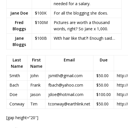
needed for a salary.
Jane Doe
$100K
For all the blogging she does.
Fred
$100M
Pictures are worth a thousand
Bloggs
words, right? So Jane x 1,000.
Jane
$100B
With hair like that?! Enough said…
Bloggs
Last
First
Email
Due
Name
Name
Smith
John
jsmith@gmail.com
$50.00
http:
Bach
Frank
fbach@yahoo.com
$50.00
http:
Doe
Jason
jdoe@hotmail.com
$100.00
http:
Conway
Tim
tconway@earthlink.net
$50.00
http:
[gap height=”20″]