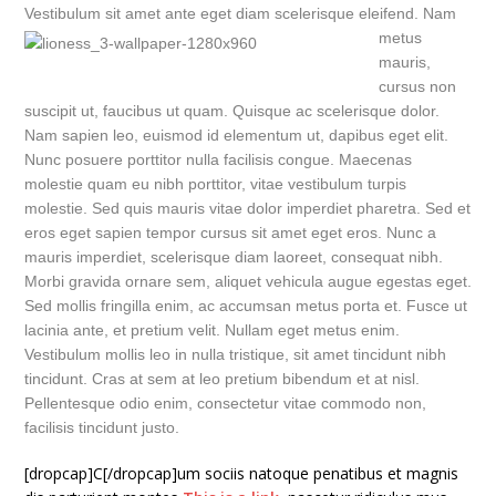
Vestibulum sit amet ante eget diam scel
erisque eleifend. Nam
metus
mauris,
cursus non
suscipit ut, faucibus ut quam. Quisque ac scelerisque dolor.
Nam sapien leo, euismod id elementum ut, dapibus eget elit.
Nunc posuere porttitor nulla facilisis congue. Maecenas
molestie quam eu nibh porttitor, vitae vestibulum turpis
molestie. Sed quis mauris vitae dolor imperdiet pharetra. Sed et
eros eget sapien tempor cursus sit amet eget eros. Nunc a
mauris imperdiet, scelerisque diam laoreet, consequat nibh.
Morbi gravida ornare sem, aliquet vehicula augue egestas eget.
Sed mollis fringilla enim, ac accumsan metus porta et. Fusce ut
lacinia ante, et pretium velit. Nullam eget metus enim.
Vestibulum mollis leo in nulla tristique, sit amet tincidunt nibh
tincidunt. Cras at sem at leo pretium bibendum et at nisl.
Pellentesque odio enim, consectetur vitae commodo non,
facilisis tincidunt justo.
[dropcap]C[/dropcap]um sociis natoque penatibus et magnis