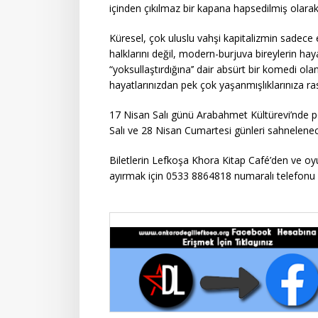
içinden çıkılmaz bir kapana hapsedilmiş olarak
Küresel, çok uluslu vahşi kapitalizmin sadece e
halklarını değil, modern-burjuva bireylerin haya
“yoksullaştırdığına’’ dair absürt bir komedi 
hayatlarınızdan pek çok yaşanmışlıklarınıza ra
17 Nisan Salı günü Arabahmet Kültürevi’nde 
Salı ve 28 Nisan Cumartesi günleri sahnelene
Biletlerin Lefkoşa Khora Kitap Café’den ve oy
ayırmak için 0533 8864818 numaralı telefonu ar