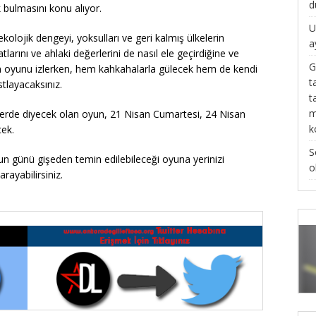
d
 bulmasını konu alıyor.
U
kolojik dengeyi, yoksulları ve geri kalmış ülkelerin
a
tlarını ve ahlaki değerlerini de nasıl ele geçirdiğine ve
G
olan oyunu izlerken, hem kahkahalarla gülecek hem de kendi
t
stlayacaksınız.
t
m
perde diyecek olan oyun, 21 Nisan Cumartesi, 24 Nisan
k
cek.
S
un günü gişeden temin edilebileceği oyuna yerinizi
o
ayabilirsiniz.