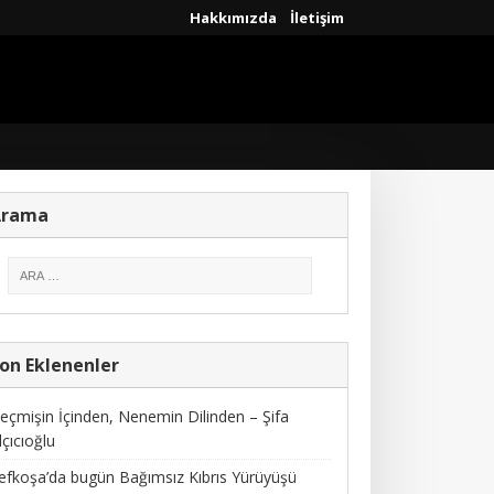
Hakkımızda
İletişim
Arama
on Eklenenler
eçmişin İçinden, Nenemin Dilinden – Şifa
lçıcıoğlu
efkoşa’da bugün Bağımsız Kıbrıs Yürüyüşü