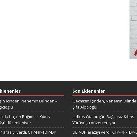
klenenler
Son Eklenenler
in İçinden, Nenemin Dilinden –
Geçmişin İçinden, Nenemin Dilinde
çıcıoğlu
Şifa Alçıcıoğlu
a’da bugün Bağımsız Kıbrıs
Lefkoşa’da bugün Bağımsız Kıbrıs
üşü düzenleniyor
Yürüyüşü düzenleniyor
 araziyi verdi, CTP-HP-TDP-DP
UBP-DP araziyi verdi, CTP-HP-TDP-