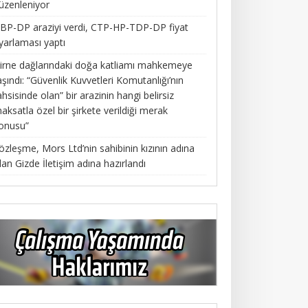
üzenleniyor
BP-DP araziyi verdi, CTP-HP-TDP-DP fiyat
yarlaması yaptı
irne dağlarındaki doğa katliamı mahkemeye
aşındı: “Güvenlik Kuvvetleri Komutanlığı’nın
ahsisinde olan” bir arazinin hangi belirsiz
aksatla özel bir şirkete verildiği merak
onusu”
özleşme, Mors Ltd’nin sahibinin kızının adına
lan Gizde İletişim adına hazırlandı