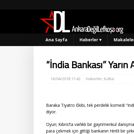
Ana Sayfa
Haberler
▾
Makalele
“İndia Bankası” Yarın 
16/04/2018 11:42
Haberler
,
Kültür
Baraka Tiyatro Ekibi, tek perdelik komedi “Ind
diyor.
Oyun; Kıbrıs’ta varlıklı bir gayrimenkul danışma
para çekmek için gittiği bankanın Hintli bir şir