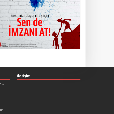
İletişim
n –
DP