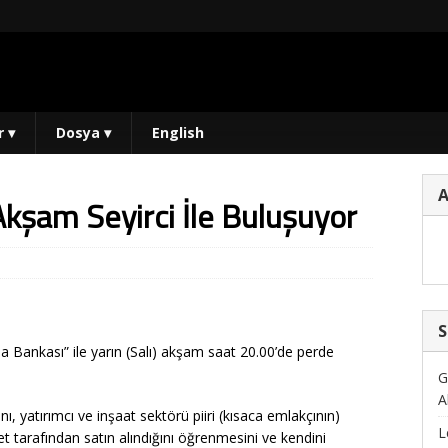
r
▾
Dosya
▾
English
Akşam Seyirci İle Buluşuyor
S
ia Bankası” ile yarın (Salı) akşam saat 20.00’de perde
G
A
nı, yatırımcı ve inşaat sektörü piiri (kısaca emlakçının)
L
ket tarafından satın alındığını öğrenmesini ve kendini