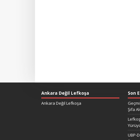
Ankara Değil Lefkoşa
Son E
Ankara Değil Lefkoşa
Geçmiş
Şifa Al
Lefkoş
Yürüy
UBP-DP