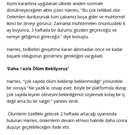
Kısmi karantina uygulanan ülkede aniden normale
dönülmeyeceğinin altını çizen Harries, “Bu çok tehlikeli olur.
Önlemleri durdurursak tüm çabamız boşa gider ve muhtemel
ikinci bir zirveyi görürüz. Zamanla muhtemelen önümüzdeki 6
ay boyunca, 3 haftada bir durumu gözden geçireceğiz ve
nereye gittiğimizi göreceğiz.” diye konuştu.
Harries, tedbirleri gevşetme kararı alınmadan önce ne kadar
başarılı olduğunun görülmesi gerektiğini vurguladı.
‘Daha
F
azla Ölüm Bekliyoruz’
Harries, “çok sayıda ölüm beklenip beklenmediği” yönündeki
bir soruya “Ne yazık ki cevap evet. Böyle bir platformda durup
çok sayıda kişinin ölmesini beklediğimizi söylemek kolay bir iş
değil ama bu bir salgın.” yanıtını verdi.
Ölümlerin özellikle gelecek 2 haftada artacağı uyarısında
bulunan Harries, önlemlerin devam etmesi halinde daha sonra
düşüşe geçilebileceğini ifade etti.