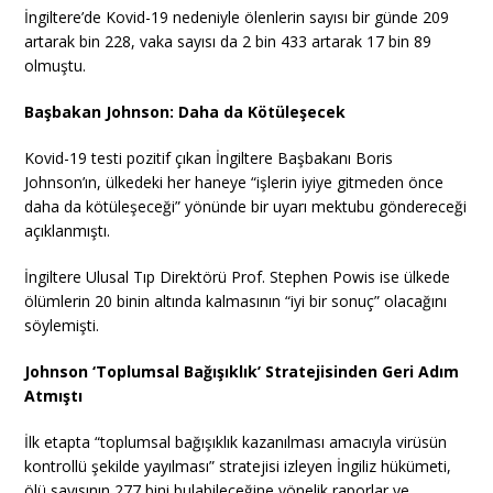
İngiltere’de Kovid-19 nedeniyle ölenlerin sayısı bir günde 209
artarak bin 228, vaka sayısı da 2 bin 433 artarak 17 bin 89
olmuştu.
Başbakan Johnson: Daha da Kötüleşecek
Kovid-19 testi pozitif çıkan İngiltere Başbakanı Boris
Johnson’ın, ülkedeki her haneye “işlerin iyiye gitmeden önce
daha da kötüleşeceği” yönünde bir uyarı mektubu göndereceği
açıklanmıştı.
İngiltere Ulusal Tıp Direktörü Prof. Stephen Powis ise ülkede
ölümlerin 20 binin altında kalmasının “iyi bir sonuç” olacağını
söylemişti.
Johnson ‘Toplumsal Bağışıklık’ Stratejisinden Geri Adım
Atmıştı
İlk etapta “toplumsal bağışıklık kazanılması amacıyla virüsün
kontrollü şekilde yayılması” stratejisi izleyen İngiliz hükümeti,
ölü sayısının 277 bini bulabileceğine yönelik raporlar ve