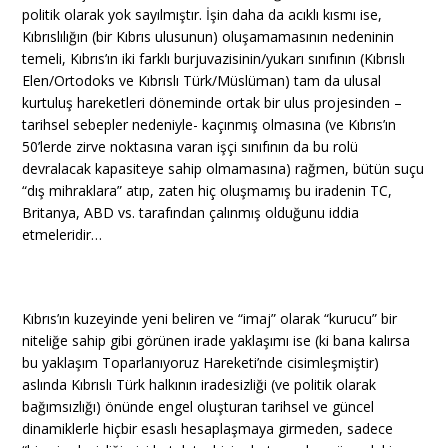
politik olarak yok sayılmıştır. İşin daha da acıklı kısmı ise,
Kıbrıslılığın (bir Kıbrıs ulusunun) oluşamamasının nedeninin
temeli, Kıbrıs’ın iki farklı burjuvazisinin/yukarı sınıfının (Kıbrıslı
Elen/Ortodoks ve Kıbrıslı Türk/Müslüman) tam da ulusal
kurtuluş hareketleri döneminde ortak bir ulus projesinden –
tarihsel sebepler nedeniyle- kaçınmış olmasına (ve Kıbrıs’ın
50’lerde zirve noktasına varan işçi sınıfının da bu rolü
devralacak kapasiteye sahip olmamasına) rağmen, bütün suçu
“dış mihraklara” atıp, zaten hiç oluşmamış bu iradenin TC,
Britanya, ABD vs. tarafından çalınmış olduğunu iddia
etmeleridir…
Kıbrıs’ın kuzeyinde yeni beliren ve “imaj” olarak “kurucu” bir
niteliğe sahip gibi görünen irade yaklaşımı ise (ki bana kalırsa
bu yaklaşım Toparlanıyoruz Hareketi’nde cisimleşmiştir)
aslında Kıbrıslı Türk halkının iradesizliği (ve politik olarak
bağımsızlığı) önünde engel oluşturan tarihsel ve güncel
dinamiklerle hiçbir esaslı hesaplaşmaya girmeden, sadece