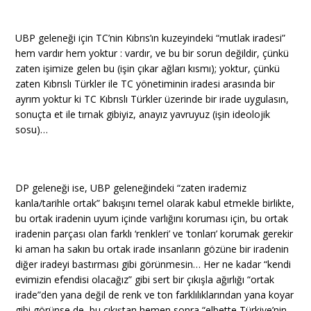
UBP geleneği için TC’nin Kıbrıs’ın kuzeyindeki “mutlak iradesi”
hem vardır hem yoktur : vardır, ve bu bir sorun değildir, çünkü
zaten işimize gelen bu (işin çıkar ağları kısmı); yoktur, çünkü
zaten Kıbrıslı Türkler ile TC yönetiminin iradesi arasında bir
ayrım yoktur ki TC Kıbrıslı Türkler üzerinde bir irade uygulasın,
sonuçta et ile tırnak gibiyiz, anayız yavruyuz (işin ideolojik
sosu)…
DP geleneği ise, UBP geleneğindeki “zaten irademiz
kanla/tarihle ortak” bakışını temel olarak kabul etmekle birlikte,
bu ortak iradenin uyum içinde varlığını koruması için, bu ortak
iradenin parçası olan farklı ‘renkleri’ ve ‘tonları’ korumak gerekir
ki aman ha sakın bu ortak irade insanların gözüne bir iradenin
diğer iradeyi bastırması gibi görünmesin… Her ne kadar “kendi
evimizin efendisi olacağız” gibi sert bir çıkışla ağırlığı “ortak
irade”den yana değil de renk ve ton farklılıklarından yana koyar
gibi görünse de, bu çıkıştan hemen sonra “elbette Türkiye’nin