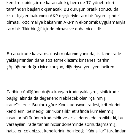
kendimiz birleştirme kararı aldık), hem de TC yönetimleri
tarafından başları okşanacak. Bu duruşun pratik sonucu da,
kktc dışişleri bakanının AKP dışişleriyle tam bir “uyum içinde”
olması, kktc maliye bakanının AKP’nin ekonomik uygulamarıyla
tam bir “fikir birliği” içinde olması ve daha nicesidir…
Bu ana irade kavramsallaştırmalarının yanında, iki tane irade
yaklaşımından daha söz etmek lazım; bir tanesi tarihin
çöplüğüne doğru iyice karışan, diğeriyse yeni yeni beliren…
Tarihin çöplüğüne doğru karışan irade yaklaşımı, sinik irade
başlığı altında da değerlendirilebilecek olan “çalınmış
irade”cilerdir. Bunlara göre Kıbrıs adasının iradesi, kriterlerini
kendilerini belirlediği bir “Kıbrıslılık” etrafında kümelenmiş
insanlar bütününün iradesidir ve acıklı derecede ironiktir ki, bu
varsayılan irade tarihin hiçbir döneminde somutlaşmamış,
hatta en çok bizzat kendilerinin belirlediği “Kıbrıslılar” tarafından