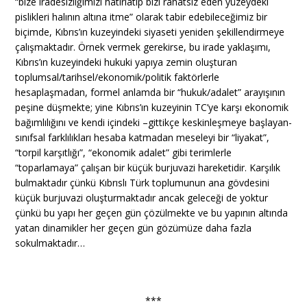
“bize iradesizliğimizi hatırlatıp bizi rahatsız eden yüzeydeki
pislikleri halının altına itme” olarak tabir edebileceğimiz bir
biçimde, Kıbrıs’ın kuzeyindeki siyaseti yeniden şekillendirmeye
çalışmaktadır. Örnek vermek gerekirse, bu irade yaklaşımı,
Kıbrıs’ın kuzeyindeki hukuki yapıya zemin oluşturan
toplumsal/tarihsel/ekonomik/politik faktörlerle
hesaplaşmadan, formel anlamda bir “hukuk/adalet” arayışının
peşine düşmekte; yine Kıbrıs’ın kuzeyinin TC’ye karşı ekonomik
bağımlılığını ve kendi içindeki –gittikçe keskinleşmeye başlayan-
sınıfsal farklılıkları hesaba katmadan meseleyi bir “liyakat”,
“torpil karşıtlığı”, “ekonomik adalet” gibi terimlerle
“toparlamaya” çalışan bir küçük burjuvazi hareketidir. Karşılık
bulmaktadır çünkü Kıbrıslı Türk toplumunun ana gövdesini
küçük burjuvazi oluşturmaktadır ancak geleceği de yoktur
çünkü bu yapı her geçen gün çözülmekte ve bu yapının altında
yatan dinamikler her geçen gün gözümüze daha fazla
sokulmaktadır…
***