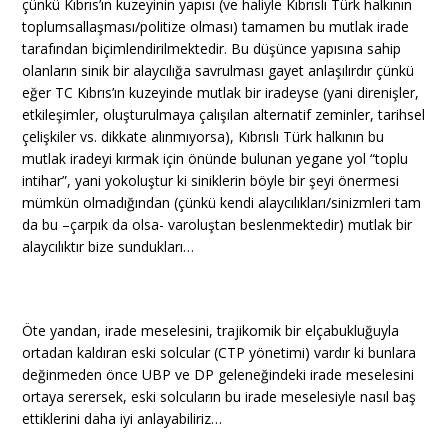
çünkü Kıbrıs’ın kuzeyinin yapısı (ve haliyle Kıbrıslı Türk halkının
toplumsallaşması/politize olması) tamamen bu mutlak irade
tarafından biçimlendirilmektedir. Bu düşünce yapısına sahip
olanların sinik bir alaycılığa savrulması gayet anlaşılırdır çünkü
eğer TC Kıbrıs’ın kuzeyinde mutlak bir iradeyse (yani direnişler,
etkileşimler, oluşturulmaya çalışılan alternatif zeminler, tarihsel
çelişkiler vs. dikkate alınmıyorsa), Kıbrıslı Türk halkının bu
mutlak iradeyi kırmak için önünde bulunan yegane yol “toplu
intihar”, yani yokoluştur ki siniklerin böyle bir şeyi önermesi
mümkün olmadığından (çünkü kendi alaycılıkları/sinizmleri tam
da bu –çarpık da olsa- varoluştan beslenmektedir) mutlak bir
alaycılıktır bize sundukları…
Öte yandan, irade meselesini, trajikomik bir elçabukluğuyla
ortadan kaldıran eski solcular (CTP yönetimi) vardır ki bunlara
değinmeden önce UBP ve DP geleneğindeki irade meselesini
ortaya serersek, eski solcuların bu irade meselesiyle nasıl baş
ettiklerini daha iyi anlayabiliriz…