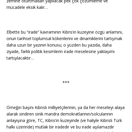
zemine oturtmadan yapılacak pek çok çözümleme ve
mücadele eksik kalır…
Elbette bu “irade” kavramının Kıbrıs’ın kuzeyine özgü anlamını,
onun tarihsel toplumsal kökenlerini ve dinamiklerini tartışmak
daha uzun bir yazının konusu; o yüzden bu yazıda, daha
ziyade, farklı politik kesimlerin irade meselesine yaklaşımı
tartışılacaktır…
***
Örneğin başını Kıbrıslı milliyetçilerinin, ya da her meseleyi alaya
alarak sindiren sinik mandra demokratlarının/solcularının
anlayışına göre, TC, Kıbrıs’ın kuzeyinde (ve haliyle Kıbrıslı Türk
halkı üzerinde) mutlak bir iradedir ve bu irade aşılamazdır