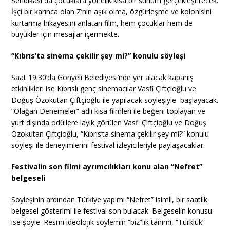
Sendikası da çocuklara yönelik kısa bir sunum gerçekleştirecek.
İşçi bir karınca olan Z’nin aşık olma, özgürleşme ve kolonisini
kurtarma hikayesini anlatan film, hem çocuklar hem de
büyükler için mesajlar içermekte.
“Kıbrıs’ta sinema çekilir şey mi?” konulu söyleşi
Saat 19.30’da Gönyeli Belediyesi’nde yer alacak kapanış
etkinlikleri ise Kıbrıslı genç sinemacılar Vasfi Çiftçioğlu ve
Doğuş Özokutan Çiftçioğlu ile yapılacak söyleşiyle başlayacak.
“Olağan Denemeler” adlı kısa filmleri ile beğeni toplayan ve
yurt dışında ödüllere layık görülen Vasfi Çiftçioğlu ve Doğuş
Özokutan Çiftçioğlu, “Kıbrıs’ta sinema çekilir şey mi?” konulu
söyleşi ile deneyimlerini festival izleyicileriyle paylaşacaklar.
Festivalin son filmi ayrımcılıkları konu alan “Nefret”
belgeseli
Söyleşinin ardından Türkiye yapımı “Nefret” isimli, bir saatlik
belgesel gösterimi ile festival son bulacak. Belgeselin konusu
ise şöyle: Resmi ideolojik söylemin “biz”lik tanımı, “Türklük”