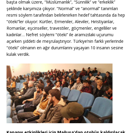
başta olmak üzere, “Müslümanlık”, “Sünnilik” ve “erkeklik”
şeklinde karşımıza çıkıyor. “Normal” ve “anormal” tanımları
resmi söylem tarafından belirlenirken hedef tahtasında da hep
“öteki”ler oluyor: Kürtler, Ermeniler, Aleviler, Hıristiyanlar,
Romanlar, eşcinseller, travestiler, göçmenler, engelliler ve
kadınlar… Nefret söylemi “öteki” ile aramızdaki uçurumu
açarken şiddeti de meşrulaştırıyor. Türkiye’nin farklı yerlerinde
“öteki” olmanın en ağır durumlarını yaşayan 10 insanın sesine
kulak verdik.
Kapanış etkinlikleri için Mağusa’dan otobüs kaldırılacak