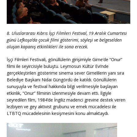
8. Uluslararası Kıbrıs İşçi Filmleri Festival, 19 Aralık Cumartesi
günü Lefkoşa’da çocuk filmi gösterimi, söyleşi ve belgeselden
oluşan kapanış etkinlikleri ile sona erecek.
İşçi Filmleri Festivali, gönüllülerin girişimiyle Girne’de “Onur”
filmi ile seyircisiyle buluştu. Leymosun Kültür Evi’nde
gerçekleştirilen gösterime sinema sever Girnelilerin yanı sıra
Belediye Başkanı Nidai Güngördü de katıldı. Gönüllülerin
sunuşuyla ve festival hakkında bilgi verilmesiyle başlayan
etkinlik, “Onur” filminin izlenmesiyle devam etti. İlgiyle
seyredilen film, 1984’de İngiliz madenci grevine destek veren
lezbiyen ve gey aktivist grubunu ve emek mücadelesi ile
LTBTQ mücadelesinin kesişmesini konu almaktaydı.