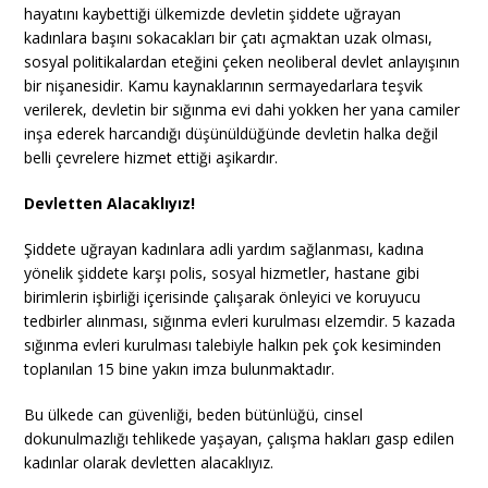
hayatını kaybettiği ülkemizde devletin şiddete uğrayan
kadınlara başını sokacakları bir çatı açmaktan uzak olması,
sosyal politikalardan eteğini çeken neoliberal devlet anlayışının
bir nişanesidir. Kamu kaynaklarının sermayedarlara teşvik
verilerek, devletin bir sığınma evi dahi yokken her yana camiler
inşa ederek harcandığı düşünüldüğünde devletin halka değil
belli çevrelere hizmet ettiği aşikardır.
Devletten Alacaklıyız!
Şiddete uğrayan kadınlara adli yardım sağlanması, kadına
yönelik şiddete karşı polis, sosyal hizmetler, hastane gibi
birimlerin işbirliği içerisinde çalışarak önleyici ve koruyucu
tedbirler alınması, sığınma evleri kurulması elzemdir. 5 kazada
sığınma evleri kurulması talebiyle halkın pek çok kesiminden
toplanılan 15 bine yakın imza bulunmaktadır.
Bu ülkede can güvenliği, beden bütünlüğü, cinsel
dokunulmazlığı tehlikede yaşayan, çalışma hakları gasp edilen
kadınlar olarak devletten alacaklıyız.