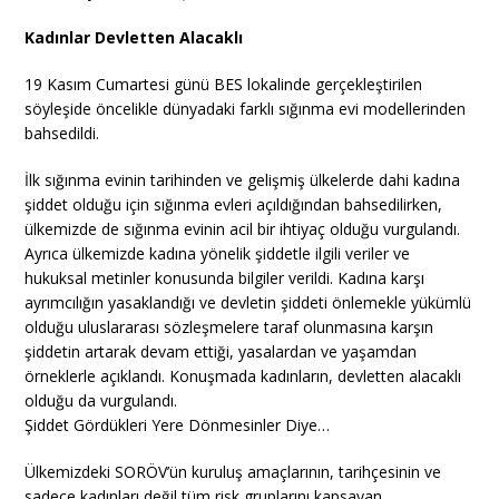
Kadınlar Devletten Alacaklı
19 Kasım Cumartesi günü BES lokalinde gerçekleştirilen
söyleşide öncelikle dünyadaki farklı sığınma evi modellerinden
bahsedildi.
İlk sığınma evinin tarihinden ve gelişmiş ülkelerde dahi kadına
şiddet olduğu için sığınma evleri açıldığından bahsedilirken,
ülkemizde de sığınma evinin acil bir ihtiyaç olduğu vurgulandı.
Ayrıca ülkemizde kadına yönelik şiddetle ilgili veriler ve
hukuksal metinler konusunda bilgiler verildi. Kadına karşı
ayrımcılığın yasaklandığı ve devletin şiddeti önlemekle yükümlü
olduğu uluslararası sözleşmelere taraf olunmasına karşın
şiddetin artarak devam ettiği, yasalardan ve yaşamdan
örneklerle açıklandı. Konuşmada kadınların, devletten alacaklı
olduğu da vurgulandı.
Şiddet Gördükleri Yere Dönmesinler Diye…
Ülkemizdeki SORÖV’ün kuruluş amaçlarının, tarihçesinin ve
sadece kadınları değil tüm risk gruplarını kapsayan