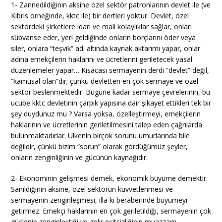
1- Zannedildiğinin aksine özel sektör patronlarının devlet ile (ve
Kıbrıs örneğinde, kktc ile) bir dertleri yoktur. Devlet, özel
sektördeki şirketlere idari ve mali kolaylıklar sağlar, onları
sübvanse eder, yeri geldiğinde onların borçlarını öder veya
siler, onlara “teşvik” adı altında kaynak aktarımı yapar, onlar
adına emekçilerin haklarını ve ücretlerini geriletecek yasal
düzenlemeler yapar… Kısacası sermayenin derdi “devlet” değil,
“kamusal olan”dır; çünkü devletten en çok sermaye ve özel
sektör beslenmektedir. Bugüne kadar sermaye çevrelerinin, bu
ucube kktc devletinin çarpık yapısına dair şikayet ettikleri tek bir
şey duydunuz mu ? Varsa yoksa, özelleştirmeyi, emekçilerin
haklarının ve ücretlerinin geriletilmesini talep eden çağrılarda
bulunmaktadırlar. Ülkenin birçok sorunu umurlarında bile
değildir, çünkü bizim “sorun” olarak gördüğümüz şeyler,
onların zenginliğinin ve gücünün kaynağıdır.
2- Ekonominin gelişmesi demek, ekonomik büyüme demektir.
Sanıldığının aksine, özel sektörün kuvvetlenmesi ve
sermayenin zenginleşmesi, illa ki beraberinde büyümeyi
getirmez. Emekçi haklarının en çok geriletildiği, sermayenin çok
güçlenip zenginleştiği ve gelir eşitsizliğinin muazzam