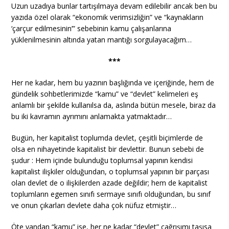
Uzun uzadıya bunlar tartışılmaya devam edilebilir ancak ben bu
yazıda özel olarak “ekonomik verimsizliğin” ve “kaynakların
‘çarçur edilmesinin’” sebebinin kamu çalışanlarına
yüklenilmesinin altında yatan mantığı sorgulayacağım…
***
Her ne kadar, hem bu yazının başlığında ve içeriğinde, hem de
gündelik sohbetlerimizde “kamu” ve “devlet” kelimeleri eş
anlamlı bir şekilde kullanılsa da, aslında bütün mesele, biraz da
bu iki kavramın ayrımını anlamakta yatmaktadır…
Bugün, her kapitalist toplumda devlet, çeşitli biçimlerde de
olsa en nihayetinde kapitalist bir devlettir. Bunun sebebi de
şudur : Hem içinde bulunduğu toplumsal yapının kendisi
kapitalist ilişkiler olduğundan, o toplumsal yapının bir parçası
olan devlet de o ilişkilerden azade değildir; hem de kapitalist
toplumların egemen sınıfı sermaye sınıfı olduğundan, bu sınıf
ve onun çıkarları devlete daha çok nüfuz etmiştir…
Öte yandan “kamu” ise, her ne kadar “devlet” çağrışımı taşısa