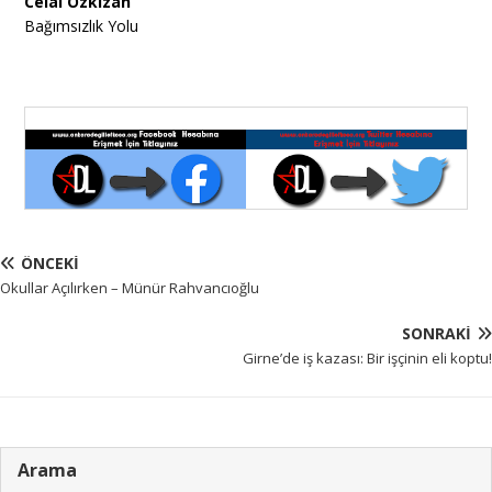
Celal Özkızan
Bağımsızlık Yolu
ÖNCEKI
Okullar Açılırken – Münür Rahvancıoğlu
SONRAKI
Girne’de iş kazası: Bir işçinin eli koptu!
Arama