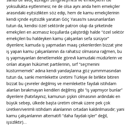
yoksullukta eşitlenmesi; ne de olsa aynı anda hem emekçiler
arasındaki eşitsizlikten söz edip, hem de kamu emekçilerinin
kendi içinde eşitsizlik yaratan Göç Yasası’nı savunanlardan
tutun da, kendisi özel sektörde patron olup da şirketinde
emekçileri en acımasız koşullarda çalıştırdığı halde “özel sektör
emekçileri bu haldeyken kamu çalışanları sefa sürüyor”
diyenlere; kamuda iş yapmadan maaş çekenlerden bizzat yine
iş yapan kamu çalışanlarının da rahatsız olmasına rağmen, bu
iş yapmayanları denetlemekle görevli kamudaki müdürlerin ve
onları atayan hükümet partilerinin, sırf “seçmenini
küstürmemek” adına kendi yandaşlarına göz yummmasından
tutun da, sanki memlekette üretimi Türkiye ile birlikte bitiren
bizzat bu çevreler değilmiş ve memlekette faydalı istihdam
alanları bırakmayan kendileri değilmiş gibi “iş yapmıyor bunlar”
diyenlere (hatırlayınız, kamunun şişkin olmasının ardındaki en
büyük sebep, ülkede başta üretim olmak üzere pek çok
üretken/verimli istihdam alanlarının ortadan kaldırılmasıdır; yani
kamu çalışanlarının alternatifi “daha faydalı işler” değil,
işsizliktir)…