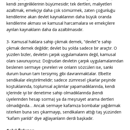
kendi zenginliklerinin büyümesidir; tek dertleri, maliyetleri
azaltmak, emekçiyi daha çok sömürmek, zaten çoğunluğu
kendilerine akan devlet kaynaklarının daha büyük oranda
kendilerine akması ve kamusal harcamalara ve emekçilere
ayrılan kaynakların daha da azaltılmasıdır.
3- Kamusal haklara sahip çıkmak demek, “devlet”e sahip
çıkmak demek değildir; devlet bu yolda sadece bir araçtır. O
yüzden bizler, devletin çarpık uygulamalarını değil, kamusal
olanı savunuyoruz. Doğrudan devletin çarpık uygulamalarından
beslenen sermaye çevreleri ve onların sözcüleri ise, sanki
durum bunun tam tersiymiş gibi davranmaktalar. Elbette
sendikalar eleştirilmelidir; sadece zümresel çıkarlar peşinde
koştuklarında, toplumsal açılımlar yapamadıklarında, kendi
içlerinde iyi bir denetime sahip olmadıklarında (kendi
üyelerinden hesap sorma) ya da meşruiyet arama dertleri
olmadığında… Ancak sermaye kafamıza bombalar yağdırmak
isterken buna ses çıkarmayıp, sendikaların attığı taş yüzünden
“kafam yarıldı” diye ağlayanların derdi başkadır.