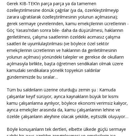
Gerek KIB-TEK’in parça parça ya da tamemen
özelleştirilmesine dönük çağrılar (ya da, özerkleştirilmeyip
zarara uğratılarak özelleştirilmesinin yolunun açılmasına);
gerek sermaye çevrelerinden, kamu emekçilerinin ücretlerinin -
Göç Yasası’ndan sonra bile- daha da düşürülmesi, haklarının
geriletilmesi, çalışma saatlerinin özeldeki acımasız çalışma
saatleri ile uyumlulaştırılması (ve böylece özel sektör
emekçilerinin ücretlerinin ve haklarının da geriletilmesinin
yolunun açılması) yönündeki talepler ve gerekse de okulların
açılmasıyla birlikte, başta öğretmen sendikaları olmak üzere
kamudaki sendikalara yönelik topyekün saldırılar
gündemimizde bu sıralar…
Tüm bu saldırıların üzerine oturduğu zemin şu : Kamuda
çalışanlar keyif sürüyor, ayrıca kaynakların büyük bir kısmı
kamu çalışanlarına ayrılıyor, böylece ekonomi verimsiz kalıyor,
ayrıca emekçiler arasında da, kamu çalışanlarının lehine ve
özelde çalışanların aleyhine olacak şekilde, eşitsizlik oluşuyor…
Böyle konuşanların tek dertleri, elbette ülkede güçlü sermaye
sahibi bir avuç azınlığın zenginleşmesi ve emekçilerin ise