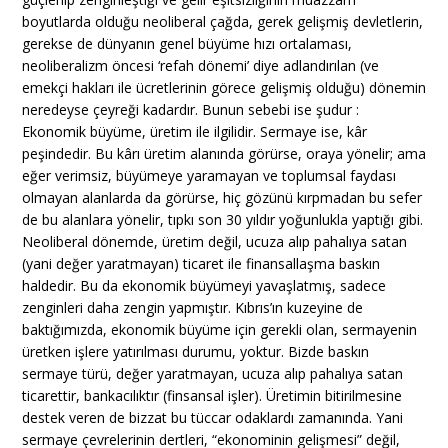
boyutlarda olduğu neoliberal çağda, gerek gelişmiş devletlerin,
gerekse de dünyanın genel büyüme hızı ortalaması,
neoliberalizm öncesi ‘refah dönemi’ diye adlandırılan (ve
emekçi hakları ile ücretlerinin görece gelişmiş olduğu) dönemin
neredeyse çeyreği kadardır. Bunun sebebi ise şudur :
Ekonomik büyüme, üretim ile ilgilidir. Sermaye ise, kâr
peşindedir. Bu kârı üretim alanında görürse, oraya yönelir; ama
eğer verimsiz, büyümeye yaramayan ve toplumsal faydası
olmayan alanlarda da görürse, hiç gözünü kırpmadan bu sefer
de bu alanlara yönelir, tıpkı son 30 yıldır yoğunlukla yaptığı gibi.
Neoliberal dönemde, üretim değil, ucuza alıp pahalıya satan
(yani değer yaratmayan) ticaret ile finansallaşma baskın
haldedir. Bu da ekonomik büyümeyi yavaşlatmış, sadece
zenginleri daha zengin yapmıştır. Kıbrıs’ın kuzeyine de
baktığımızda, ekonomik büyüme için gerekli olan, sermayenin
üretken işlere yatırılması durumu, yoktur. Bizde baskın
sermaye türü, değer yaratmayan, ucuza alıp pahalıya satan
ticarettir, bankacılıktır (finsansal işler). Üretimin bitirilmesine
destek veren de bizzat bu tüccar odaklardı zamanında. Yani
sermaye çevrelerinin dertleri, “ekonominin gelişmesi” değil,