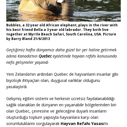
Bubbles, a 32 year old African elephant, plays in the river with
his best friend Bella a 3 year old labrador. They both live
together at Myrtle Beach Safari, South Carolina, USA. Picture
by Barry Bland 21/6/2013
Geçtiğimiz hafta dünyamızı daha güzel bir yer haline getirmek
adına Kanada’nın
Quebec
eyaletinde hayvan refahı konusunda
nefis gelişmeler yaşandı
Yeni Zelanda’nın ardından Quebec de hayvanların insanlar gibi
biyolojik ihtiyaçları olan, duygusal varlıklar olduğunu
yasalaştırdı.
Gelişmiş eğitim sistemi ve herkesin ücretsiz faydalanabildiği
sağlık olanakları ile dünyanın en yaşanabilir bölgelerinden biri
olan Quebec, çevresine ve geleceğine duyarlı insanların
oluşturduğu toplum yapısıyla hayvanlara karşı olan
sorumluluklarını sorgulayarak
Hayvan Refahı Yasası
’nı