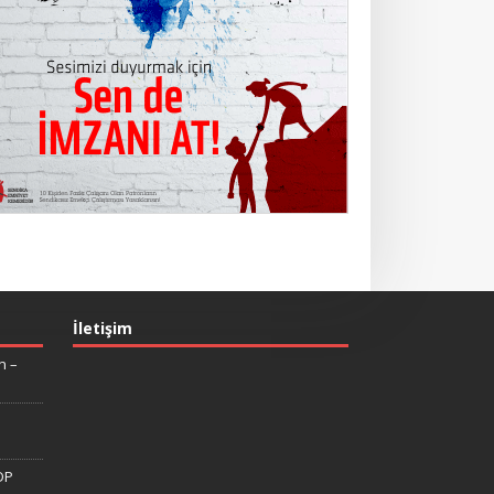
İletişim
n –
DP