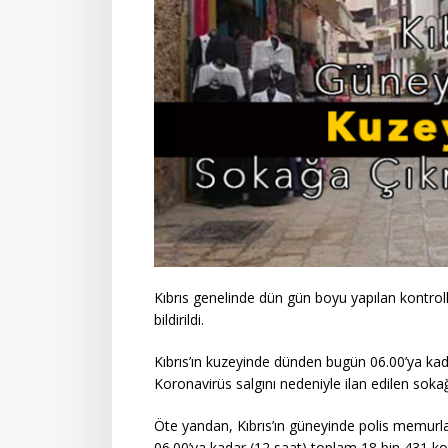
Kıbrıs genelinde dün gün boyu yapılan kontroll
bildirildi.
Kıbrıs’ın kuzeyinde dünden bugün 06.00’ya kada
Koronavirüs salgını nedeniyle ilan edilen sokağ
Öte yandan, Kıbrıs’ın güneyinde polis memurl
06.00’ya kadar (12 saat) toplam 18 bin 431 kon