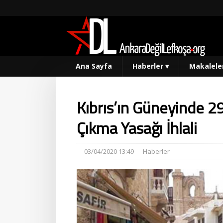
Ana Sayfa
Haberler
▾
Makalele
Kıbrıs’ın Güneyinde 
Çıkma Yasağı İhlali
03/04/2020 13:49
Haberler