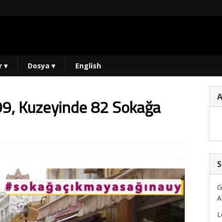
r
▾
Dosya
▾
English
299, Kuzeyinde 82 Sokağa
S
G
A
L