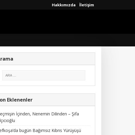
Hakkımızda
İletişim
Arama
on Eklenenler
eçmişin İçinden, Nenemin Dilinden – Şifa
lçıcıoğlu
efkoşa’da bugün Bağımsız Kıbrıs Yürüyüşü