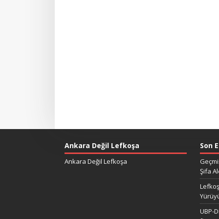
Ankara Değil Lefkoşa
Son E
Ankara Değil Lefkoşa
Geçmiş
Şifa Al
Lefkoş
Yürüy
UBP-DP