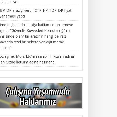
üzenleniyor
BP-DP araziyi verdi, CTP-HP-TDP-DP fiyat
yarlaması yaptı
irne dağlarındaki doğa katliamı mahkemeye
aşındı: “Güvenlik Kuvvetleri Komutanlığı’nın
ahsisinde olan” bir arazinin hangi belirsiz
aksatla özel bir şirkete verildiği merak
onusu”
özleşme, Mors Ltd’nin sahibinin kızının adına
lan Gizde İletişim adına hazırlandı