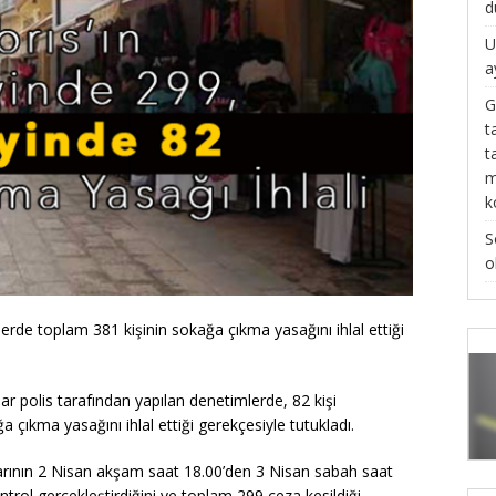
d
U
a
G
t
t
m
k
S
o
erde toplam 381 kişinin sokağa çıkma yasağını ihlal ettiği
r polis tarafından yapılan denetimlerde, 82 kişi
a çıkma yasağını ihlal ettiği gerekçesiyle tutukladı.
arının 2 Nisan akşam saat 18.00’den 3 Nisan sabah saat
trol gerçekleştirdiğini ve toplam 299 ceza kesildiği