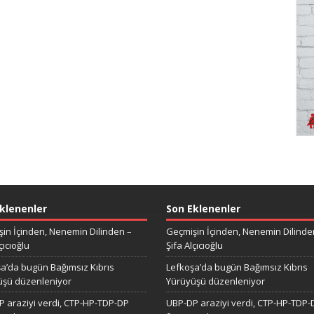
klenenler
Son Eklenenler
in İçinden, Nenemin Dilinden –
Geçmişin İçinden, Nenemin Dilinde
çıcıoğlu
Şifa Alçıcıoğlu
a’da bugün Bağımsız Kıbrıs
Lefkoşa’da bugün Bağımsız Kıbrıs
üşü düzenleniyor
Yürüyüşü düzenleniyor
 araziyi verdi, CTP-HP-TDP-DP
UBP-DP araziyi verdi, CTP-HP-TDP-