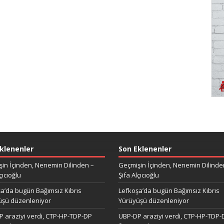
klenenler
Son Eklenenler
in İçinden, Nenemin Dilinden –
Geçmişin İçinden, Nenemin Dilinde
çıcıoğlu
Şifa Alçıcıoğlu
a’da bugün Bağımsız Kıbrıs
Lefkoşa’da bugün Bağımsız Kıbrıs
üşü düzenleniyor
Yürüyüşü düzenleniyor
 araziyi verdi, CTP-HP-TDP-DP
UBP-DP araziyi verdi, CTP-HP-TDP-