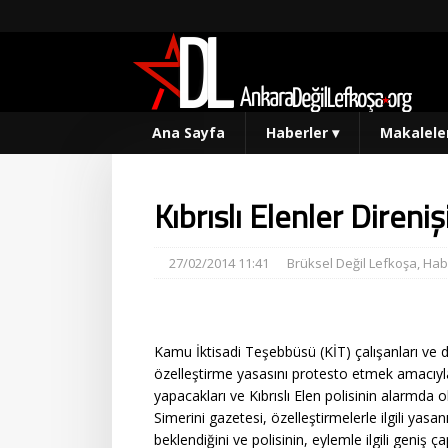
Ana Sayfa
Haberler
▾
Makalele
Kıbrıslı Elenler Diren
27/02/2014 11:41
Brüksel Değil Lefkoşa
,
Hab
Kamu İktisadi Teşebbüsü (KİT) çalışanları ve 
özelleştirme yasasını protesto etmek amacıyl
yapacakları ve Kıbrıslı Elen polisinin alarmda old
Simerini gazetesi, özelleştirmelerle ilgili yas
beklendiğini ve polisinin, eylemle ilgili geniş ça