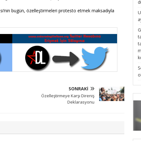
d
esi’nin bugün, özelleştirmeleri protesto etmek maksadıyla
U
a
G
t
t
m
k
S
o
SONRAKI
Özelleştirmeye Karşı Direniş
Deklarasyonu