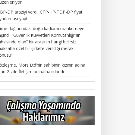
üzenleniyor
BP-DP araziyi verdi, CTP-HP-TDP-DP fiyat
yarlaması yaptı
irne dağlarındaki doğa katliamı mahkemeye
aşındı: “Güvenlik Kuvvetleri Komutanlığı’nın
ahsisinde olan” bir arazinin hangi belirsiz
aksatla özel bir şirkete verildiği merak
onusu”
özleşme, Mors Ltd’nin sahibinin kızının adına
lan Gizde İletişim adına hazırlandı