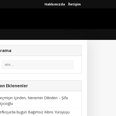
Hakkımızda
İletişim
Arama
on Eklenenler
eçmişin İçinden, Nenemin Dilinden – Şifa
lçıcıoğlu
efkoşa’da bugün Bağımsız Kıbrıs Yürüyüşü