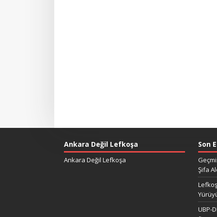
Ankara Değil Lefkoşa
Son E
Ankara Değil Lefkoşa
Geçmiş
Şifa Al
Lefkoş
Yürüy
UBP-DP