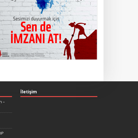
İletişim
n –
DP