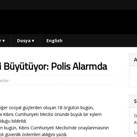
r
▾
Dosya
▾
English
işi Büyütüyor: Polis Alarmda
erler
S
diğer sosyal güçlerden oluşan 18 örgütün bugün,
a Kıbrıs Cumhuriyeti Meclisi önünde büyük bir eylem
G
uğu bildirildi.
A
anın bugün, Kıbrıs Cumhuriyeti Meclisi’nde onaylanmasının
L
plı güvenlik önlemleri aldığını yazdı.