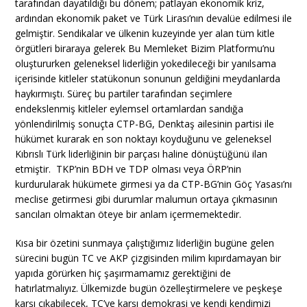
tarafından dayatıldığı bu dönem; patlayan ekonomik kriz,
ardından ekonomik paket ve Türk Lirası’nın devalüe edilmesi ile
gelmiştir. Sendikalar ve ülkenin kuzeyinde yer alan tüm kitle
örgütleri biraraya gelerek Bu Memleket Bizim Platformu’nu
oluştururken geleneksel liderliğin yokedileceği bir yanılsama
içerisinde kitleler statükonun sonunun geldiğini meydanlarda
haykırmıştı. Süreç bu partiler tarafından seçimlere
endekslenmiş kitleler eylemsel ortamlardan sandığa
yönlendirilmiş sonuçta CTP-BG, Denktaş ailesinin partisi ile
hükümet kurarak en son noktayı koyduğunu ve geleneksel
Kıbrıslı Türk liderliğinin bir parçası haline dönüştüğünü ilan
etmiştir. TKP’nin BDH ve TDP olması veya ÖRP’nin
kurdurularak hükümete girmesi ya da CTP-BG’nin Göç Yasası’nı
meclise getirmesi gibi durumlar malumun ortaya çıkmasının
sancıları olmaktan öteye bir anlam içermemektedir.
Kısa bir özetini sunmaya çalıştığımız liderliğin bugüne gelen
sürecini bugün TC ve AKP çizgisinden milim kıpırdamayan bir
yapıda görürken hiç şaşırmamamız gerektiğini de
hatırlatmalıyız. Ülkemizde bugün özelleştirmelere ve peşkeşe
karşı çıkabilecek, TC’ye karşı demokrasi ve kendi kendimizi