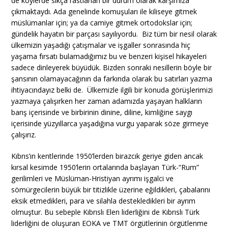
de köylerde sıkça rastlanan bir durum olarak karşımıza
çıkmaktaydı. Ada genelinde komuşuları ile kiliseye gitmek
müslümanlar için; ya da camiye gitmek ortodokslar için;
gündelik hayatın bir parçası sayılıyordu. Biz tüm bir nesil olarak
ülkemizin yaşadığı çatışmalar ve işgaller sonrasında hiç
yaşama fırsatı bulamadığımız bu ve benzeri kişisel hikayeleri
sadece dinleyerek büyüdük. Bizden sonraki nesillerin böyle bir
şansının olamayacağının da farkında olarak bu satırları yazma
ihtiyacındayız belki de. Ülkemizle ilgili bir konuda görüşlerimizi
yazmaya çalışırken her zaman adamızda yaşayan halkların
barış içerisinde ve birbirinin dinine, diline, kimliğine saygı
içerisinde yüzyıllarca yaşadığına vurgu yaparak söze girmeye
çalışırız.
Kıbrıs’ın kentlerinde 1950’lerden birazcık geriye giden ancak
kırsal kesimde 1950’lerin ortalarında başlayan Türk-“Rum”
gerilimleri ve Müslüman-Hristiyan ayrımı işgalci ve
sömürgecilerin büyük bir titizlikle üzerine eğildikleri, çabalarını
eksik etmedikleri, para ve silahla destekledikleri bir ayrım
olmuştur. Bu sebeple Kıbrıslı Elen liderliğini de Kıbrıslı Türk
liderliğini de oluşuran EOKA ve TMT örgütlerinin örgütlenme