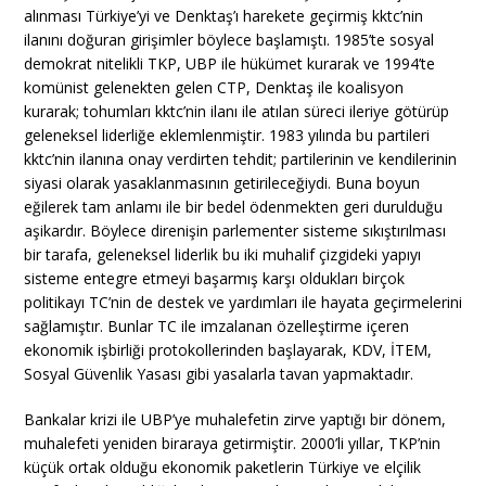
alınması Türkiye’yi ve Denktaş’ı harekete geçirmiş kktc’nin
ilanını doğuran girişimler böylece başlamıştı. 1985’te sosyal
demokrat nitelikli TKP, UBP ile hükümet kurarak ve 1994’te
komünist gelenekten gelen CTP, Denktaş ile koalisyon
kurarak; tohumları kktc’nin ilanı ile atılan süreci ileriye götürüp
geleneksel liderliğe eklemlenmiştir. 1983 yılında bu partileri
kktc’nin ilanına onay verdirten tehdit; partilerinin ve kendilerinin
siyasi olarak yasaklanmasının getirileceğiydi. Buna boyun
eğilerek tam anlamı ile bir bedel ödenmekten geri durulduğu
aşikardır. Böylece direnişin parlementer sisteme sıkıştırılması
bir tarafa, geleneksel liderlik bu iki muhalif çizgideki yapıyı
sisteme entegre etmeyi başarmış karşı oldukları birçok
politikayı TC’nin de destek ve yardımları ile hayata geçirmelerini
sağlamıştır. Bunlar TC ile imzalanan özelleştirme içeren
ekonomik işbirliği protokollerinden başlayarak, KDV, İTEM,
Sosyal Güvenlik Yasası gibi yasalarla tavan yapmaktadır.
Bankalar krizi ile UBP’ye muhalefetin zirve yaptığı bir dönem,
muhalefeti yeniden biraraya getirmiştir. 2000’li yıllar, TKP’nin
küçük ortak olduğu ekonomik paketlerin Türkiye ve elçilik