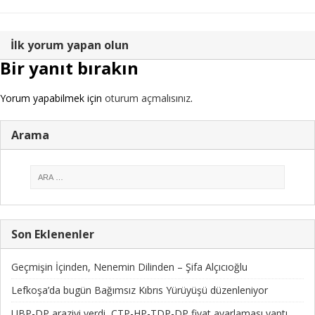
İlk yorum yapan olun
Bir yanıt bırakın
Yorum yapabilmek için
oturum açmalısınız
.
Arama
Son Eklenenler
Geçmişin İçinden, Nenemin Dilinden – Şifa Alçıcıoğlu
Lefkoşa’da bugün Bağımsız Kıbrıs Yürüyüşü düzenleniyor
UBP-DP araziyi verdi, CTP-HP-TDP-DP fiyat ayarlaması yaptı