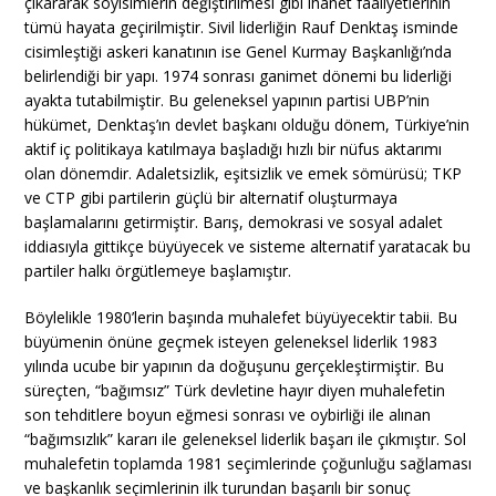
çıkararak soyisimlerin değiştirilmesi gibi ihanet faaliyetlerinin
tümü hayata geçirilmiştir. Sivil liderliğin Rauf Denktaş isminde
cisimleştiği askeri kanatının ise Genel Kurmay Başkanlığı’nda
belirlendiği bir yapı. 1974 sonrası ganimet dönemi bu liderliği
ayakta tutabilmiştir. Bu geleneksel yapının partisi UBP’nin
hükümet, Denktaş’ın devlet başkanı olduğu dönem, Türkiye’nin
aktif iç politikaya katılmaya başladığı hızlı bir nüfus aktarımı
olan dönemdir. Adaletsizlik, eşitsizlik ve emek sömürüsü; TKP
ve CTP gibi partilerin güçlü bir alternatif oluşturmaya
başlamalarını getirmiştir. Barış, demokrasi ve sosyal adalet
iddiasıyla gittikçe büyüyecek ve sisteme alternatif yaratacak bu
partiler halkı örgütlemeye başlamıştır.
Böylelikle 1980’lerin başında muhalefet büyüyecektir tabii. Bu
büyümenin önüne geçmek isteyen geleneksel liderlik 1983
yılında ucube bir yapının da doğuşunu gerçekleştirmiştir. Bu
süreçten, “bağımsız” Türk devletine hayır diyen muhalefetin
son tehditlere boyun eğmesi sonrası ve oybirliği ile alınan
“bağımsızlık” kararı ile geleneksel liderlik başarı ile çıkmıştır. Sol
muhalefetin toplamda 1981 seçimlerinde çoğunluğu sağlaması
ve başkanlık seçimlerinin ilk turundan başarılı bir sonuç