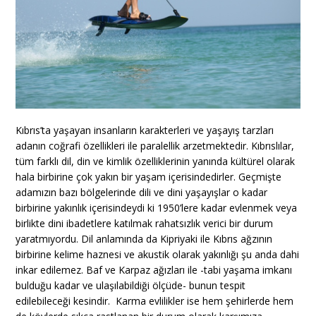
Kıbrıs’ta yaşayan insanların karakterleri ve yaşayış tarzları
adanın coğrafi özellikleri ile paralellik arzetmektedir. Kıbrıslılar,
tüm farklı dil, din ve kimlik özelliklerinin yanında kültürel olarak
hala birbirine çok yakın bir yaşam içerisindedirler. Geçmişte
adamızın bazı bölgelerinde dili ve dini yaşayışlar o kadar
birbirine yakınlık içerisindeydi ki 1950’lere kadar evlenmek veya
birlikte dini ibadetlere katılmak rahatsızlık verici bir durum
yaratmıyordu. Dil anlamında da Kipriyaki ile Kıbrıs ağzının
birbirine kelime haznesi ve akustik olarak yakınlığı şu anda dahi
inkar edilemez. Baf ve Karpaz ağızları ile -tabi yaşama imkanı
bulduğu kadar ve ulaşılabildiği ölçüde- bunun tespit
edilebileceği kesindir. Karma evlilikler ise hem şehirlerde hem