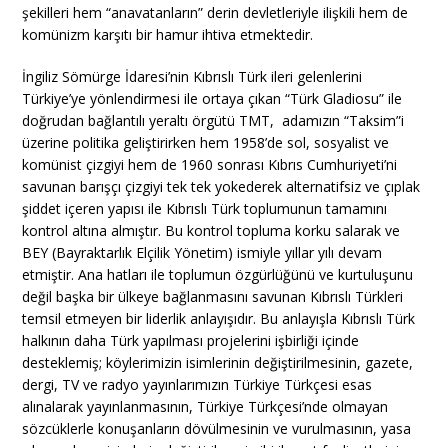
şekilleri hem “anavatanların” derin devletleriyle ilişkili hem de
komünizm karşıtı bir hamur ihtiva etmektedir.
İngiliz Sömürge İdaresi’nin Kıbrıslı Türk ileri gelenlerini
Türkiye’ye yönlendirmesi ile ortaya çıkan “Türk Gladiosu” ile
doğrudan bağlantılı yeraltı örgütü TMT, adamızın “Taksim”i
üzerine politika geliştirirken hem 1958’de sol, sosyalist ve
komünist çizgiyi hem de 1960 sonrası Kıbrıs Cumhuriyeti’ni
savunan barışçı çizgiyi tek tek yokederek alternatifsiz ve çıplak
şiddet içeren yapısı ile Kıbrıslı Türk toplumunun tamamını
kontrol altına almıştır. Bu kontrol topluma korku salarak ve
BEY (Bayraktarlık Elçilik Yönetim) ismiyle yıllar yılı devam
etmiştir. Ana hatları ile toplumun özgürlüğünü ve kurtuluşunu
değil başka bir ülkeye bağlanmasını savunan Kıbrıslı Türkleri
temsil etmeyen bir liderlik anlayışıdır. Bu anlayışla Kıbrıslı Türk
halkının daha Türk yapılması projelerini işbirliği içinde
desteklemiş; köylerimizin isimlerinin değiştirilmesinin, gazete,
dergi, TV ve radyo yayınlarımızın Türkiye Türkçesi esas
alınalarak yayınlanmasının, Türkiye Türkçesi’nde olmayan
sözcüklerle konuşanların dövülmesinin ve vurulmasının, yasa