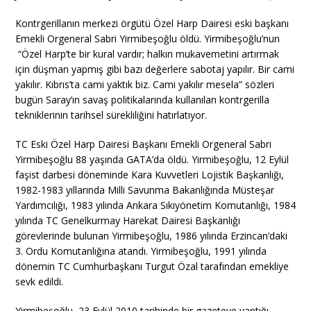
Kontrgerillanın merkezi örgütü Özel Harp Dairesi eski başkanı
Emekli Orgeneral Sabri Yirmibeşoğlu öldü. Yirmibeşoğlu’nun
“Özel Harp’te bir kural vardır; halkın mukavemetini artırmak
için düşman yapmış gibi bazı değerlere sabotaj yapılır. Bir cami
yakılır. Kıbrıs’ta cami yaktık biz. Cami yakılır mesela” sözleri
bugün Saray’ın savaş politikalarında kullanılan kontrgerilla
tekniklerinin tarihsel sürekliliğini hatırlatıyor.
TC Eski Özel Harp Dairesi Başkanı Emekli Orgeneral Sabri
Yirmibeşoğlu 88 yaşında GATA’da öldü. Yirmibeşoğlu, 12 Eylül
faşist darbesi döneminde Kara Kuvvetleri Lojistik Başkanlığı,
1982-1983 yıllarında Milli Savunma Bakanlığında Müsteşar
Yardımcılığı, 1983 yılında Ankara Sıkıyönetim Komutanlığı, 1984
yılında TC Genelkurmay Harekat Dairesi Başkanlığı
görevlerinde bulunan Yirmibeşoğlu, 1986 yılında Erzincan’daki
3. Ordu Komutanlığına atandı. Yirmibeşoğlu, 1991 yılında
dönemin TC Cumhurbaşkanı Turgut Özal tarafından emekliye
sevk edildi.
Yirmibeşoğlu, 23 Eylül 2010 tarihinde bir gazeteye yaptığı