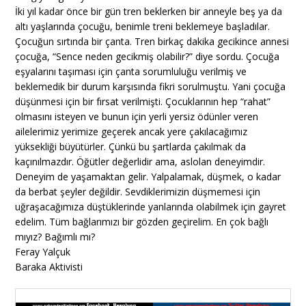
İki yıl kadar önce bir gün tren beklerken bir anneyle beş ya da
altı yaşlarında çocuğu, benimle treni beklemeye başladılar.
Çocuğun sırtında bir çanta. Tren birkaç dakika gecikince annesi
çocuğa, “Sence neden gecikmiş olabilir?” diye sordu. Çocuğa
eşyalarını taşıması için çanta sorumluluğu verilmiş ve
beklemedik bir durum karşısında fikri sorulmuştu. Yani çocuğa
düşünmesi için bir fırsat verilmişti. Çocuklarının hep “rahat”
olmasını isteyen ve bunun için yerli yersiz ödünler veren
ailelerimiz yerimize geçerek ancak yere çakılacağımız
yüksekliği büyütürler. Çünkü bu şartlarda çakılmak da
kaçınılmazdır. Öğütler değerlidir ama, aslolan deneyimdir.
Deneyim de yaşamaktan gelir. Yalpalamak, düşmek, o kadar
da berbat şeyler değildir. Sevdiklerimizin düşmemesi için
uğraşacağımıza düştüklerinde yanlarında olabilmek için gayret
edelim. Tüm bağlarımızı bir gözden geçirelim. En çok bağlı
mıyız? Bağımlı mı?
Feray Yalçuk
Baraka Aktivisti