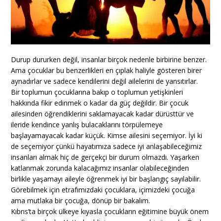
Durup dururken değil, insanlar birçok nedenle birbirine benzer.
Ama çocuklar bu benzerlikleri en çıplak haliyle gösteren birer
aynadırlar ve sadece kendilerini değil ailelerini de yansıtırlar.
Bir toplumun çocuklarına bakıp o toplumun yetişkinleri
hakkında fikir edinmek o kadar da güç değildir. Bir çocuk
ailesinden öğrendiklerini saklamayacak kadar dürüsttür ve
ileride kendince yanlış bulacaklarını törpülemeye
başlayamayacak kadar küçük. Kimse ailesini seçemiyor. İyi ki
de seçemiyor çünkü hayatımıza sadece iyi anlaşabileceğimiz
insanları almak hiç de gerçekçi bir durum olmazdı. Yaşarken
katlanmak zorunda kalacağımız insanlar olabileceğinden
birlikle yaşamayı aileyle öğrenmek iyi bir başlangıç sayılabilir.
Görebilmek için etrafımızdaki çocuklara, içimizdeki çocuğa
ama mutlaka bir çocuğa, dönüp bir bakalım.
Kıbrıs’ta birçok ülkeye kıyasla çocukların eğitimine büyük önem