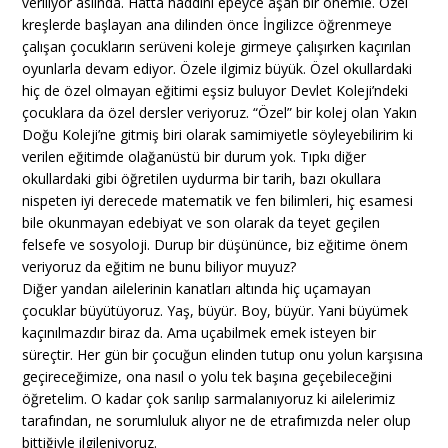
veriliyor aslında. Hatta haddini epeyce aşan bir önemle. Özel
kreşlerde başlayan ana dilinden önce İngilizce öğrenmeye
çalışan çocukların serüveni koleje girmeye çalışırken kaçırılan
oyunlarla devam ediyor. Özele ilgimiz büyük. Özel okullardaki
hiç de özel olmayan eğitimi eşsiz buluyor Devlet Koleji’ndeki
çocuklara da özel dersler veriyoruz. “Özel” bir kolej olan Yakın
Doğu Koleji’ne gitmiş biri olarak samimiyetle söyleyebilirim ki
verilen eğitimde olağanüstü bir durum yok. Tıpkı diğer
okullardaki gibi öğretilen uydurma bir tarih, bazı okullara
nispeten iyi derecede matematik ve fen bilimleri, hiç esamesi
bile okunmayan edebiyat ve son olarak da teyet geçilen
felsefe ve sosyoloji. Durup bir düşününce, biz eğitime önem
veriyoruz da eğitim ne bunu biliyor muyuz?
Diğer yandan ailelerinin kanatları altında hiç uçamayan
çocuklar büyütüyoruz. Yaş, büyür. Boy, büyür. Yani büyümek
kaçınılmazdır biraz da. Ama uçabilmek emek isteyen bir
süreçtir. Her gün bir çocuğun elinden tutup onu yolun karşısına
geçireceğimize, ona nasıl o yolu tek başına geçebileceğini
öğretelim. O kadar çok sarılıp sarmalanıyoruz ki ailelerimiz
tarafından, ne sorumluluk alıyor ne de etrafımızda neler olup
bittiğiyle ilgileniyoruz.