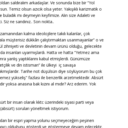
oldan saldıralım arkadaşlar. Ve sonunda bize bir “Yol
un. Temiz olsun azıcık olsa yeter. Yakışıklı karizmatik o
e buladık mı deymeyin keyfimize. Alın size Adaleti ve
. Siz ne sandınız.. Son nokta..
amanından kalma ideolojilere takılı kalanlar, çok
hala müşterisiz dükkân çalıştırmaktan usanmayanlar” o ve
Eylül zihniyeti ve devletinin devam ürünü olduğu, gelecekte
sunda insanları uyarmışlardı. Hatta ve hatta “Yetmez ama
sonra yanlış yaptıklarını kabul etmişlerdi. Günümüze
tçilik ve din istismarı” ile ülkeyi iç savaşa
çıkmışlardır. Tarihe not düşülsün diye söylüyorum bu çok
mez yükseliş” fazlası ile benzerlik arzetmektedir. Absürt
r yoksa anasına bak kızını al mıdır? Arz ederim. Yok
t bir insan olarak kktc üzerindeki siyasi parti veya
(absürt) soruları yöneltmek istiyorum.
llardan bir espri yapma yolunu seçmeyeceğim peşinen
 yapıcı olduğunu gösterdi ve göstermeye devam edecektir.