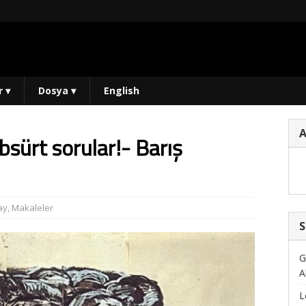
r
▾
Dosya
▾
English
sürt sorular!- Barış
ay
,
Makaleler
S
G
A
L