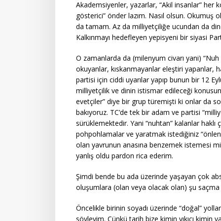
Akademsiyenler, yazarlar, “Akil insanlar” her k
gösterici” önder lazım. Nasıl olsun. Okumuş ols
da tamam. Az da milliyetçiliğe ucundan da din
Kalkınmayı hedefleyen yepisyeni bir siyasi Parti
O zamanlarda da (milenyum civarı yani) “Nuh z
okuyanlar, kıskanmayanlar eleştiri yapanlar, 
partisi için ciddi uyarılar yapıp bunun bir 12 
milliyetçilik ve dinin istismar edileceği konu
evetçiler” diye bir grup türemişti ki onlar da 
bakıyoruz. TC’de tek bir adam ve partisi “milliye
sürüklemektedir. Yani “nuhtan” kalanlar haklı 
pohpohlamalar ve yaratmak istediğiniz “önlene
olan yavrunun anasına benzemek istemesi midi
yanlış oldu pardon rica ederim.
Şimdi bende bu ada üzerinde yaşayan çok absür
oluşumlara (olan veya olacak olan) şu saçma 
Öncelikle birinin soyadı üzerinde “doğal” yo
söyleyim. Çünkü tarih bize kimin yıkıcı kimin