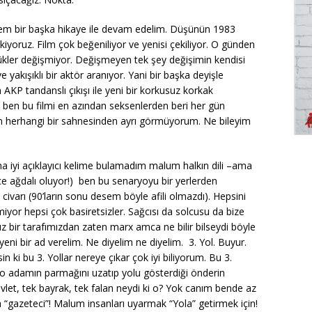
dem bir başka hikaye ile devam edelim. Düşünün 1983
kiyoruz. Film çok beğeniliyor ve yenisi çekiliyor. O günden
lükler değişmiyor. Değişmeyen tek şey değişimin kendisi
e yakışıklı bir aktör aranıyor. Yani bir başka deyişle
nan AKP tandanslı çıkışı ile yeni bir korkusuz korkak
z ben bu filmi en azından seksenlerden beri her gün
rin herhangi bir sahnesinden ayrı görmüyorum. Ne bileyim
a iyi açıklayıcı kelime bulamadım malum halkın dili –ama
ce ağdalı oluyor!) ben bu senaryoyu bir yerlerden
m civarı (90’ların sonu desem böyle afili olmazdı). Hepsini
miyor hepsi çok basiretsizler. Sağcısı da solcusu da bize
uz bir tarafımızdan zaten marx amca ne bilir bilseydi böyle
i bir ad verelim. Ne diyelim ne diyelim. 3. Yol. Buyur.
 ki bu 3. Yollar nereye çıkar çok iyi biliyorum. Bu 3.
e o adamın parmağını uzatıp yolu gösterdiği önderin
evlet, tek bayrak, tek falan neydi ki o? Yok canım bende az
 “gazeteci”! Malum insanları uyarmak “Yola” getirmek için!