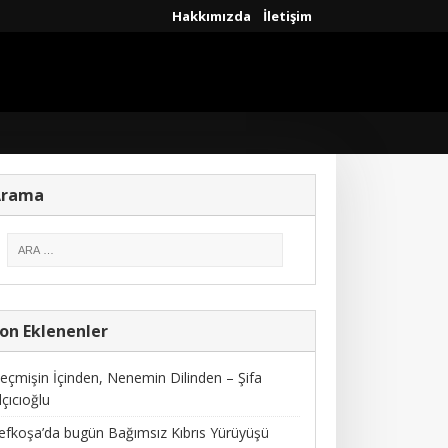
Hakkımızda
İletişim
Arama
on Eklenenler
eçmişin İçinden, Nenemin Dilinden – Şifa
lçıcıoğlu
efkoşa’da bugün Bağımsız Kıbrıs Yürüyüşü