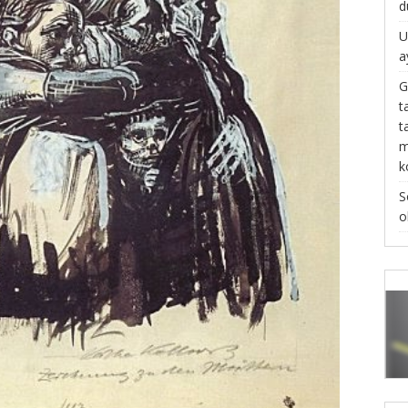
d
U
a
G
t
t
m
k
S
o