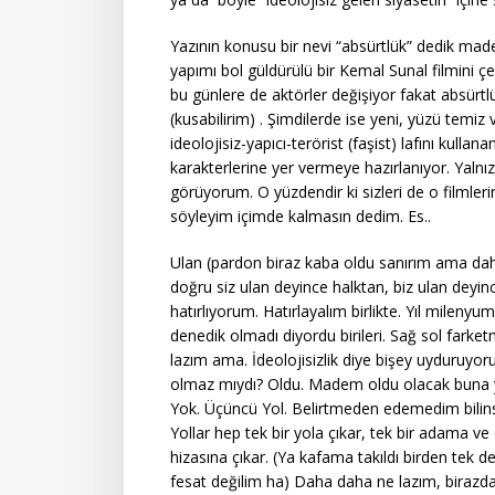
Yazının konusu bir nevi “absürtlük” dedik ma
yapımı bol güldürülü bir Kemal Sunal filmini çe
bu günlere de aktörler değişiyor fakat absürt
(kusabilirim) . Şimdilerde ise yeni, yüzü temiz v
ideolojisiz-yapıcı-terörist (faşist) lafını kulla
karakterlerine yer vermeye hazırlanıyor. Yalnı
görüyorum. O yüzdendir ki sizleri de o filmle
söyleyim içimde kalmasın dedim. Es..
Ulan (pardon biraz kaba oldu sanırım ama dah
doğru siz ulan deyince halktan, biz ulan deyin
hatırlıyorum. Hatırlayalım birlikte. Yıl milenyu
denedik olmadı diyordu birileri. Sağ sol farket
lazım ama. İdeolojisizlik diye bişey uyduruyor
olmaz mıydı? Oldu. Madem oldu olacak buna yen
Yok. Üçüncü Yol. Belirtmeden edemedim bilinsin
Yollar hep tek bir yola çıkar, tek bir adama v
hizasına çıkar. (Ya kafama takıldı birden tek d
fesat değilim ha) Daha daha ne lazım, birazda