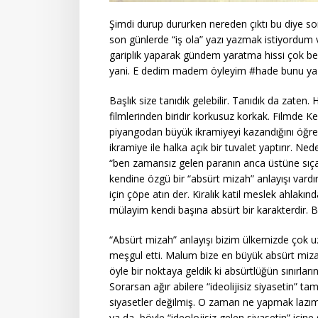
Şimdi durup dururken nereden çıktı bu diye so
son günlerde “iş ola” yazı yazmak istiyordum 
gariplik yaparak gündem yaratma hissi çok b
yani. E dedim madem öyleyim #hade bunu yaz
Başlık size tanıdık gelebilir. Tanıdık da zaten
filmlerinden biridir korkusuz korkak. Filmde K
piyangodan büyük ikramiyeyi kazandığını öğr
ikramiye ile halka açık bir tuvalet yaptırır. 
“ben zamansız gelen paranın anca üstüne sıçar
kendine özgü bir “absürt mizah” anlayışı var
için çöpe atın der. Kiralık katil meslek ahlak
mülayim kendi başına absürt bir karakterdir. 
“Absürt mizah” anlayışı bizim ülkemizde çok uzu
meşgul etti. Malum bize en büyük absürt mizah 
öyle bir noktaya geldik ki absürtlüğün sınırla
Sorarsan ağır abilere “ideolijisiz siyasetin” t
siyasetler değilmiş. O zaman ne yapmak lazı
ya da böyle “ideolojisiz gelen siyasetin” içine