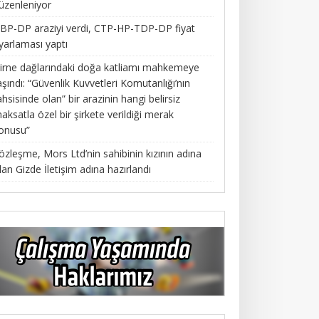
üzenleniyor
BP-DP araziyi verdi, CTP-HP-TDP-DP fiyat
yarlaması yaptı
irne dağlarındaki doğa katliamı mahkemeye
aşındı: “Güvenlik Kuvvetleri Komutanlığı’nın
ahsisinde olan” bir arazinin hangi belirsiz
aksatla özel bir şirkete verildiği merak
onusu”
özleşme, Mors Ltd’nin sahibinin kızının adına
lan Gizde İletişim adına hazırlandı