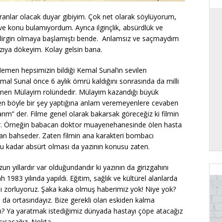
ranlar olacak duyar gibiyim. Çok net olarak söylüyorum,
ve konu bulamıyordum. Ayrıca ilginçlik, absürdlük ve
elirgin olmaya başlamıştı bende. Anlamsız ve saçmaydım
ıya dökeyim. Kolay gelsin bana.
. Hemen hepsimizin bildiği Kemal Sunal’ın sevilen
emal Sunal önce 6 aylık ömrü kaldığını sonrasında da milli
enen Mülayim rolündedir. Mülayim kazandığı büyük
Neden böyle bir şey yaptığına anlam veremeyenlere cevaben
ım” der. Filme genel olarak bakarsak göreceğiz ki filmin
dır. Örneğin babacan doktor muayenehanesinde ölen hasta
ından bahseder. Zaten filmin ana karakteri bombacı
Bu kadar absürt olması da yazının konusu zaten.
n yıllardır var olduğundandır ki yazının da girizgahını
1983 yılında yapıldı. Eğitim, sağlık ve kültürel alanlarda
rını zorluyoruz. Şaka kaka olmuş haberimiz yok! Niye yok?
am da ortasındayız. Bize gerekli olan eskiden kalma
m? Ya yaratmak istediğimiz dünyada hastayı çöpe atacağız
 sıçacağız. Nokta.