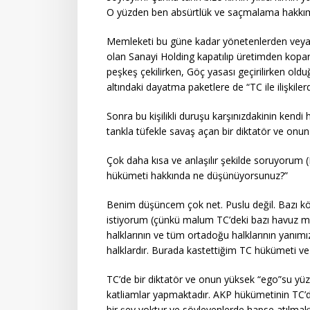
O yüzden ben absürtlük ve saçmalama hakkım
Memleketi bu güne kadar yönetenlerden veya y
olan Sanayi Holding kapatılıp üretimden kopar
peşkeş çekilirken, Göç yasası geçirilirken old
altındaki dayatma paketlere de “TC ile ilişkilerd
Sonra bu kişilikli duruşu karşınızdakinin kendi
tankla tüfekle savaş açan bir diktatör ve onun 
Çok daha kısa ve anlaşılır şekilde soruyorum (
hükümeti hakkında ne düşünüyorsunuz?”
Benim düşüncem çok net. Puslu değil. Bazı kör
istiyorum (çünkü malum TC’deki bazı havuz m
halklarının ve tüm ortadoğu halklarının yanım
halklardır. Burada kastettiğim TC hükümeti ve y
TC’de bir diktatör ve onun yüksek “ego”su yüz
katliamlar yapmaktadır. AKP hükümetinin TC’de
bir şey yoktur ve söyleyenlerde hapse atılma