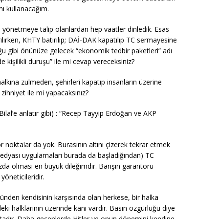
ı kullanacağım.
önetmeye talip olanlardan hep vaatler dinledik. Esas
ılırken, KHTY batırılıp; DAİ-DAK kapatılıp TC sermayesine
uğu gibi önünüze gelecek “ekonomik tedbir paketleri” adı
e kişilikli duruşu” ile mi cevap vereceksiniz?
 halkına zulmeden, şehirleri kapatıp insanların üzerine
zihniyet ile mi yapacaksınız?
Bilal’e anlatır gibi) : “Recep Tayyip Erdoğan ve AKP
 noktalar da yok. Burasının altını çizerek tekrar etmek
edyası uygulamaları burada da başladığından) TC
ızda olması en büyük dileğimdir. Barışın garantörü
öneticileridir.
ünden kendisinin karşısında olan herkese, bir halka
ki halklarının üzerinde kanı vardır. Basın özgürlüğü diye
ktadır. Daha geçenlerde Hitler ve onun dönemini kendine