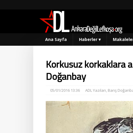
Ana Sayfa
Haberler
▾
Makalele
Korkusuz korkaklara ab
Doğanbay
05/01/2016 13:36
ADL Yazıları
,
Barış Doğanb