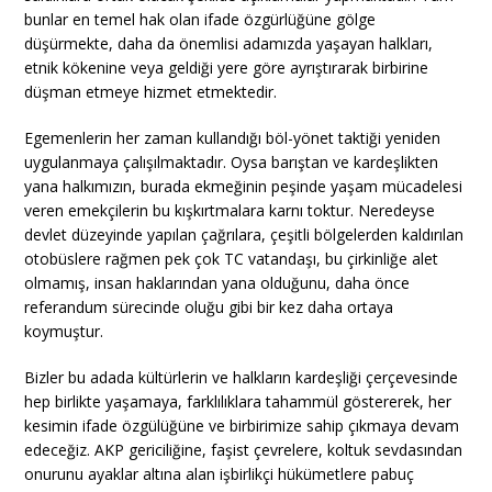
bunlar en temel hak olan ifade özgürlüğüne gölge
düşürmekte, daha da önemlisi adamızda yaşayan halkları,
etnik kökenine veya geldiği yere göre ayrıştırarak birbirine
düşman etmeye hizmet etmektedir.
Egemenlerin her zaman kullandığı böl-yönet taktiği yeniden
uygulanmaya çalışılmaktadır. Oysa barıştan ve kardeşlikten
yana halkımızın, burada ekmeğinin peşinde yaşam mücadelesi
veren emekçilerin bu kışkırtmalara karnı toktur. Neredeyse
devlet düzeyinde yapılan çağrılara, çeşitli bölgelerden kaldırılan
otobüslere rağmen pek çok TC vatandaşı, bu çirkinliğe alet
olmamış, insan haklarından yana olduğunu, daha önce
referandum sürecinde oluğu gibi bir kez daha ortaya
koymuştur.
Bizler bu adada kültürlerin ve halkların kardeşliği çerçevesinde
hep birlikte yaşamaya, farklılıklara tahammül göstererek, her
kesimin ifade özgülüğüne ve birbirimize sahip çıkmaya devam
edeceğiz. AKP gericiliğine, faşist çevrelere, koltuk sevdasından
onurunu ayaklar altına alan işbirlikçi hükümetlere pabuç