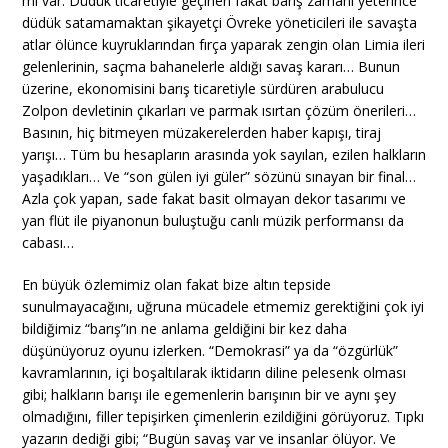
mi var: Düdük ticaretiyle geçinen fakat barış zamanı yeterince
düdük satamamaktan şikayetçi Övreke yöneticileri ile savaşta
atlar ölünce kuyruklarından fırça yaparak zengin olan Limia ileri
gelenlerinin, saçma bahanelerle aldığı savaş kararı… Bunun
üzerine, ekonomisini barış ticaretiyle sürdüren arabulucu
Zolpon devletinin çıkarları ve parmak ısırtan çözüm önerileri…
Basının, hiç bitmeyen müzakerelerden haber kapışı, tiraj
yarışı… Tüm bu hesapların arasında yok sayılan, ezilen halkların
yaşadıkları… Ve “son gülen iyi güler” sözünü sınayan bir final…
Azla çok yapan, sade fakat basit olmayan dekor tasarımı ve
yan flüt ile piyanonun buluştuğu canlı müzik performansı da
cabası…
En büyük özlemimiz olan fakat bize altın tepside
sunulmayacağını, uğruna mücadele etmemiz gerektiğini çok iyi
bildiğimiz “barış”ın ne anlama geldiğini bir kez daha
düşünüyoruz oyunu izlerken. “Demokrasi” ya da “özgürlük”
kavramlarının, içi boşaltılarak iktidarın diline pelesenk olması
gibi; halkların barışı ile egemenlerin barışının bir ve aynı şey
olmadığını, filler tepişirken çimenlerin ezildiğini görüyoruz. Tıpkı
yazarın dediği gibi; “Bugün savaş var ve insanlar ölüyor. Ve