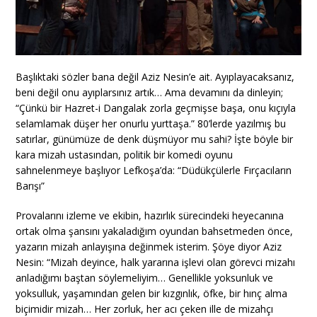
Başlıktaki sözler bana değil Aziz Nesin’e ait. Ayıplayacaksanız,
beni değil onu ayıplarsınız artık… Ama devamını da dinleyin;
“Çünkü bir Hazret-i Dangalak zorla geçmişse başa, onu kıçıyla
selamlamak düşer her onurlu yurttaşa.” 80’lerde yazılmış bu
satırlar, günümüze de denk düşmüyor mu sahi? İşte böyle bir
kara mizah ustasından, politik bir komedi oyunu
sahnelenmeye başlıyor Lefkoşa’da: “Düdükçülerle Fırçacıların
Barışı”
Provalarını izleme ve ekibin, hazırlık sürecindeki heyecanına
ortak olma şansını yakaladığım oyundan bahsetmeden önce,
yazarın mizah anlayışına değinmek isterim. Şöye diyor Aziz
Nesin: “Mizah deyince, halk yararına işlevi olan görevci mizahı
anladığımı baştan söylemeliyim… Genellikle yoksunluk ve
yoksulluk, yaşamından gelen bir kızgınlık, öfke, bir hınç alma
biçimidir mizah… Her zorluk, her acı çeken ille de mizahçı