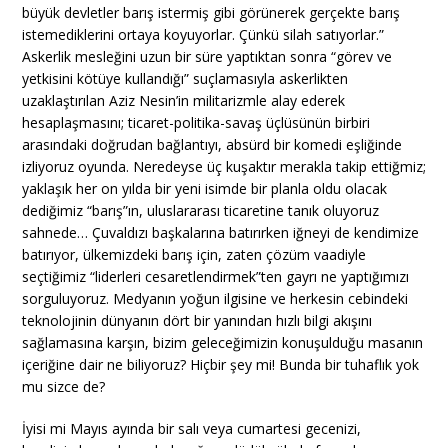
büyük devletler barış istermiş gibi görünerek gerçekte barış
istemediklerini ortaya koyuyorlar. Çünkü silah satıyorlar.”
Askerlik mesleğini uzun bir süre yaptıktan sonra “görev ve
yetkisini kötüye kullandığı” suçlamasıyla askerlikten
uzaklaştırılan Aziz Nesin’in militarizmle alay ederek
hesaplaşmasını; ticaret-politika-savaş üçlüsünün birbiri
arasındaki doğrudan bağlantıyı, absürd bir komedi eşliğinde
izliyoruz oyunda. Neredeyse üç kuşaktır merakla takip ettiğmiz;
yaklaşık her on yılda bir yeni isimde bir planla oldu olacak
dediğimiz “barış”ın, uluslararası ticaretine tanık oluyoruz
sahnede… Çuvaldızı başkalarına batırırken iğneyi de kendimize
batırıyor, ülkemizdeki barış için, zaten çözüm vaadiyle
seçtiğimiz “liderleri cesaretlendirmek”ten gayrı ne yaptığımızı
sorguluyoruz. Medyanın yoğun ilgisine ve herkesin cebindeki
teknolojinin dünyanın dört bir yanından hızlı bilgi akışını
sağlamasına karşın, bizim geleceğimizin konuşulduğu masanın
içeriğine dair ne biliyoruz? Hiçbir şey mi! Bunda bir tuhaflık yok
mu sizce de?
İyisi mi Mayıs ayında bir salı veya cumartesi gecenizi,