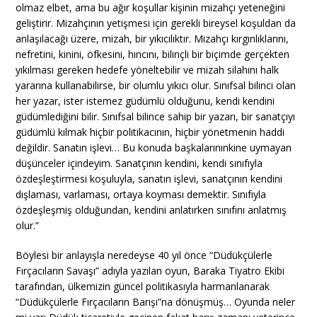
olmaz elbet, ama bu ağır koşullar kişinin mizahçı yeteneğini
geliştirir. Mizahçının yetişmesi için gerekli bireysel koşuldan da
anlaşılacağı üzere, mizah, bir yıkıcılıktır. Mizahçı kırgınlıklarını,
nefretini, kinini, öfkesini, hıncını, bilinçli bir biçimde gerçekten
yıkılması gereken hedefe yöneltebilir ve mizah silahını halk
yararına kullanabilirse, bir olumlu yıkıcı olur. Sınıfsal bilinci olan
her yazar, ister istemez güdümlü olduğunu, kendi kendini
güdümlediğini bilir. Sınıfsal bilince sahip bir yazarı, bir sanatçıyı
güdümlü kılmak hiçbir politikacının, hiçbir yönetmenin haddi
değildir. Sanatın işlevi… Bu konuda başkalarınınkine uymayan
düşünceler içindeyim. Sanatçının kendini, kendi sınıfıyla
özdeşleştirmesi koşuluyla, sanatın işlevi, sanatçının kendini
dışlaması, varlaması, ortaya koyması demektir. Sınıfıyla
özdeşleşmiş olduğundan, kendini anlatırken sınıfını anlatmış
olur.”
Böylesi bir anlayışla neredeyse 40 yıl önce “Düdükçülerle
Fırçacıların Savaşı” adıyla yazılan oyun, Baraka Tiyatro Ekibi
tarafından, ülkemizin güncel politikasıyla harmanlanarak
“Düdükçülerle Fırçacıların Barışı”na dönüşmüş… Oyunda neler