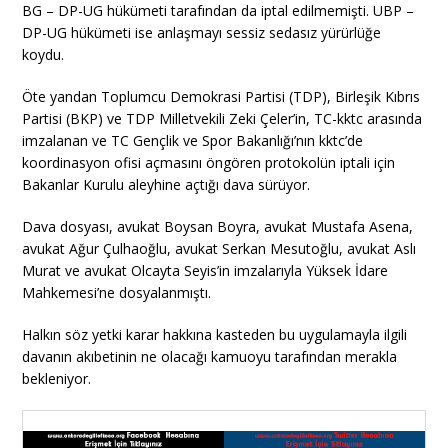
BG – DP-UG hükümeti tarafından da iptal edilmemişti. UBP –
DP-UG hükümeti ise anlaşmayı sessiz sedasız yürürlüğe
koydu.
Öte yandan Toplumcu Demokrasi Partisi (TDP), Birleşik Kıbrıs
Partisi (BKP) ve TDP Milletvekili Zeki Çeler’in, TC-kktc arasında
imzalanan ve TC Gençlik ve Spor Bakanlığı’nın kktc’de
koordinasyon ofisi açmasını öngören protokolün iptali için
Bakanlar Kurulu aleyhine açtığı dava sürüyor.
Dava dosyası, avukat Boysan Boyra, avukat Mustafa Asena,
avukat Ağur Çulhaoğlu, avukat Serkan Mesutoğlu, avukat Aslı
Murat ve avukat Olcayta Seyis’in imzalarıyla Yüksek İdare
Mahkemesi’ne dosyalanmıştı.
Halkın söz yetki karar hakkına kasteden bu uygulamayla ilgili
davanın akıbetinin ne olacağı kamuoyu tarafından merakla
bekleniyor.