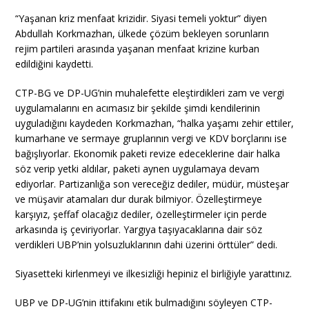
“Yaşanan kriz menfaat krizidir. Siyasi temeli yoktur” diyen
Abdullah Korkmazhan, ülkede çözüm bekleyen sorunların
rejim partileri arasında yaşanan menfaat krizine kurban
edildiğini kaydetti.
CTP-BG ve DP-UG’nin muhalefette eleştirdikleri zam ve vergi
uygulamalarını en acımasız bir şekilde şimdi kendilerinin
uyguladığını kaydeden Korkmazhan, “halka yaşamı zehir ettiler,
kumarhane ve sermaye gruplarının vergi ve KDV borçlarını ise
bağışlıyorlar. Ekonomik paketi revize edeceklerine dair halka
söz verip yetki aldılar, paketi aynen uygulamaya devam
ediyorlar. Partizanlığa son vereceğiz dediler, müdür, müsteşar
ve müşavir atamaları dur durak bilmiyor. Özelleştirmeye
karşıyız, şeffaf olacağız dediler, özelleştirmeler için perde
arkasında iş çeviriyorlar. Yargıya taşıyacaklarına dair söz
verdikleri UBP’nin yolsuzluklarının dahi üzerini örttüler” dedi.
Siyasetteki kirlenmeyi ve ilkesizliği hepiniz el birliğiyle yarattınız.
UBP ve DP-UG’nin ittifakını etik bulmadığını söyleyen CTP-