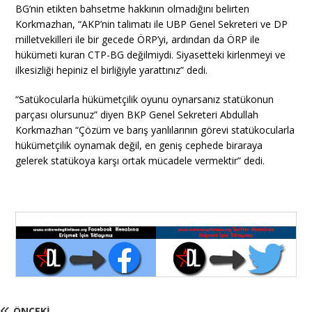
BG’nin etikten bahsetme hakkının olmadığını belirten
Korkmazhan, “AKP’nin talimatı ile UBP Genel Sekreteri ve DP
milletvekilleri ile bir gecede ÖRP’yi, ardından da ÖRP ile
hükümeti kuran CTP-BG değilmiydi. Siyasetteki kirlenmeyi ve
ilkesizliği hepiniz el birliğiyle yarattınız” dedi.
“Satükocularla hükümetçilik oyunu oynarsanız statükonun
parçası olursunuz” diyen BKP Genel Sekreteri Abdullah
Korkmazhan “Çözüm ve barış yanlılarının görevi statükocularla
hükümetçilik oynamak değil, en geniş cephede biraraya
gelerek statükoya karşı ortak mücadele vermektir” dedi.
ÖNCEKI