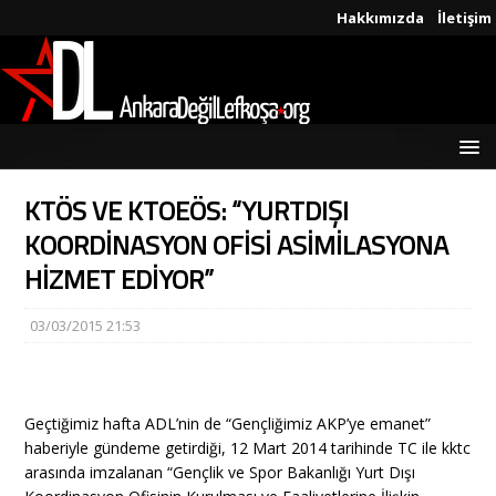
Hakkımızda
İletişim
KTÖS VE KTOEÖS: “YURTDIŞI
KOORDİNASYON OFİSİ ASİMİLASYONA
HİZMET EDİYOR”
03/03/2015 21:53
Geçtiğimiz hafta ADL’nin de “Gençliğimiz AKP’ye emanet”
haberiyle gündeme getirdiği, 12 Mart 2014 tarihinde TC ile kktc
arasında imzalanan “Gençlik ve Spor Bakanlığı Yurt Dışı