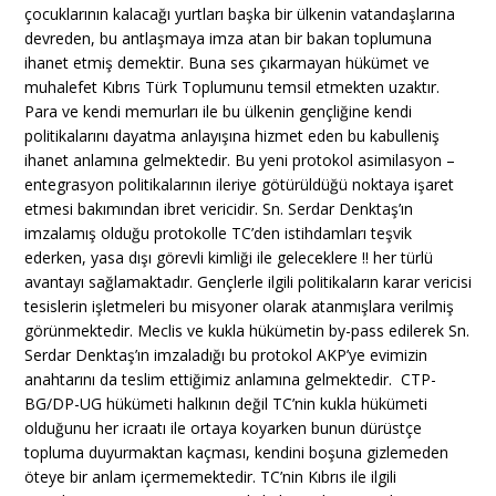
çocuklarının kalacağı yurtları başka bir ülkenin vatandaşlarına
devreden, bu antlaşmaya imza atan bir bakan toplumuna
ihanet etmiş demektir. Buna ses çıkarmayan hükümet ve
muhalefet Kıbrıs Türk Toplumunu temsil etmekten uzaktır.
Para ve kendi memurları ile bu ülkenin gençliğine kendi
politikalarını dayatma anlayışına hizmet eden bu kabulleniş
ihanet anlamına gelmektedir. Bu yeni protokol asimilasyon –
entegrasyon politikalarının ileriye götürüldüğü noktaya işaret
etmesi bakımından ibret vericidir. Sn. Serdar Denktaş’ın
imzalamış olduğu protokolle TC’den istihdamları teşvik
ederken, yasa dışı görevli kimliği ile geleceklere !! her türlü
avantayı sağlamaktadır. Gençlerle ilgili politikaların karar vericisi
tesislerin işletmeleri bu misyoner olarak atanmışlara verilmiş
görünmektedir. Meclis ve kukla hükümetin by-pass edilerek Sn.
Serdar Denktaş’ın imzaladığı bu protokol AKP’ye evimizin
anahtarını da teslim ettiğimiz anlamına gelmektedir. CTP-
BG/DP-UG hükümeti halkının değil TC’nin kukla hükümeti
olduğunu her icraatı ile ortaya koyarken bunun dürüstçe
topluma duyurmaktan kaçması, kendini boşuna gizlemeden
öteye bir anlam içermemektedir. TC’nin Kıbrıs ile ilgili