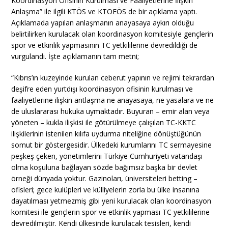
Koordinasyon Ofisinin Kurulması ve Faaliyetlerine İlişkin
Anlaşma” ile ilgili KTÖS ve KTOEÖS de bir açıklama yaptı.
Açıklamada yapılan anlaşmanın anayasaya aykırı olduğu
belirtilirken kurulacak olan koordinasyon komitesiyle gençlerin
spor ve etkinlik yapmasının TC yetkililerine devredildiği de
vurgulandı. İşte açıklamanın tam metni;
“Kıbrıs’ın kuzeyinde kurulan ceberut yapının ve rejimi tekrardan
deşifre eden yurtdışı koordinasyon ofisinin kurulması ve
faaliyetlerine ilişkin antlaşma ne anayasaya, ne yasalara ve ne
de uluslararası hukuka uymaktadır. Buyuran – emir alan veya
yöneten – kukla ilişkisi ile götürülmeye çalışılan TC-KKTC
ilişkilerinin istenilen kılıfa uydurma niteliğine dönüştüğünün
somut bir göstergesidir. Ülkedeki kurumlarını TC sermayesine
peşkeş çeken, yönetimlerini Türkiye Cumhuriyeti vatandaşı
olma koşuluna bağlayan sözde bağımsız başka bir devlet
örneği dünyada yoktur. Gazinoları, üniversiteleri betting –
ofisleri; gece kulüpleri ve külliyelerin zorla bu ülke insanına
dayatılması yetmezmiş gibi yeni kurulacak olan koordinasyon
komitesi ile gençlerin spor ve etkinlik yapması TC yetkililerine
devredilmiştir. Kendi ülkesinde kurulacak tesisleri, kendi