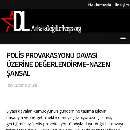
Hakkımızda
İletişim
POLİS PROVAKASYONU DAVASI
ÜZERİNE DEĞERLENDİRME-NAZEN
ŞANSAL
03/03/2015 21:38
Siyasi davaları kamuoyunun gündemine taşıma işlevini
başarıyla yerine getirmekte olan yargilaniyoruz.org sitesi,
geçtiğimiz ay “polis provokasyonu” adıyla duyurduğu bir davayı