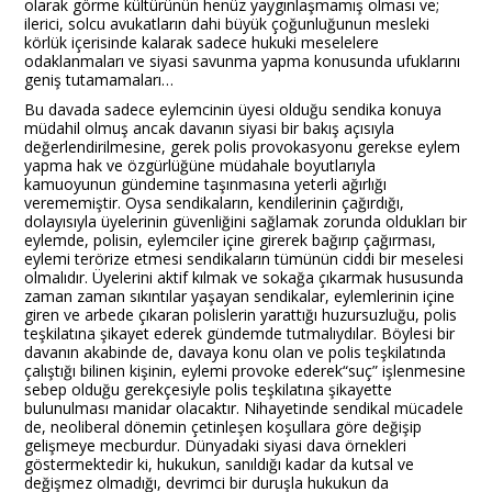
olarak görme kültürünün henüz yaygınlaşmamış olması ve;
ilerici, solcu avukatların dahi büyük çoğunluğunun mesleki
körlük içerisinde kalarak sadece hukuki meselelere
odaklanmaları ve siyasi savunma yapma konusunda ufuklarını
geniş tutamamaları…
Bu davada sadece eylemcinin üyesi olduğu sendika konuya
müdahil olmuş ancak davanın siyasi bir bakış açısıyla
değerlendirilmesine, gerek polis provokasyonu gerekse eylem
yapma hak ve özgürlüğüne müdahale boyutlarıyla
kamuoyunun gündemine taşınmasına yeterli ağırlığı
verememiştir. Oysa sendikaların, kendilerinin çağırdığı,
dolayısıyla üyelerinin güvenliğini sağlamak zorunda oldukları bir
eylemde, polisin, eylemciler içine girerek bağırıp çağırması,
eylemi terörize etmesi sendikaların tümünün ciddi bir meselesi
olmalıdır. Üyelerini aktif kılmak ve sokağa çıkarmak hususunda
zaman zaman sıkıntılar yaşayan sendikalar, eylemlerinin içine
giren ve arbede çıkaran polislerin yarattığı huzursuzluğu, polis
teşkilatına şikayet ederek gündemde tutmalıydılar. Böylesi bir
davanın akabinde de, davaya konu olan ve polis teşkilatında
çalıştığı bilinen kişinin, eylemi provoke ederek“suç” işlenmesine
sebep olduğu gerekçesiyle polis teşkilatına şikayette
bulunulması manidar olacaktır. Nihayetinde sendikal mücadele
de, neoliberal dönemin çetinleşen koşullara göre değişip
gelişmeye mecburdur. Dünyadaki siyasi dava örnekleri
göstermektedir ki, hukukun, sanıldığı kadar da kutsal ve
değişmez olmadığı, devrimci bir duruşla hukukun da