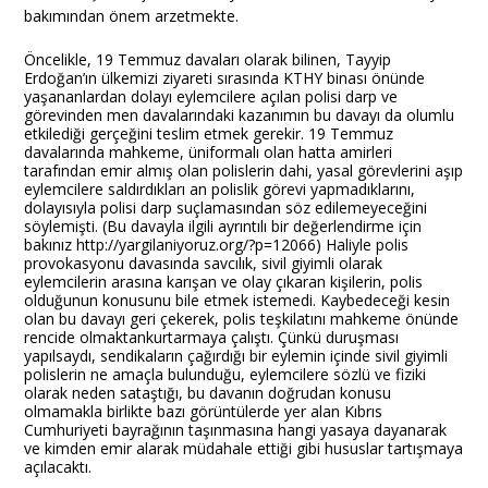
bakımından önem arzetmekte.
Öncelikle, 19 Temmuz davaları olarak bilinen, Tayyip
Erdoğan’ın ülkemizi ziyareti sırasında KTHY binası önünde
yaşananlardan dolayı eylemcilere açılan polisi darp ve
görevinden men davalarındaki kazanımın bu davayı da olumlu
etkilediği gerçeğini teslim etmek gerekir. 19 Temmuz
davalarında mahkeme, üniformalı olan hatta amirleri
tarafından emir almış olan polislerin dahi, yasal görevlerini aşıp
eylemcilere saldırdıkları an polislik görevi yapmadıklarını,
dolayısıyla polisi darp suçlamasından söz edilemeyeceğini
söylemişti. (Bu davayla ilgili ayrıntılı bir değerlendirme için
bakınız http://yargilaniyoruz.org/?p=12066) Haliyle polis
provokasyonu davasında savcılık, sivil giyimli olarak
eylemcilerin arasına karışan ve olay çıkaran kişilerin, polis
olduğunun konusunu bile etmek istemedi. Kaybedeceği kesin
olan bu davayı geri çekerek, polis teşkilatını mahkeme önünde
rencide olmaktankurtarmaya çalıştı. Çünkü duruşması
yapılsaydı, sendikaların çağırdığı bir eylemin içinde sivil giyimli
polislerin ne amaçla bulunduğu, eylemcilere sözlü ve fiziki
olarak neden sataştığı, bu davanın doğrudan konusu
olmamakla birlikte bazı görüntülerde yer alan Kıbrıs
Cumhuriyeti bayrağının taşınmasına hangi yasaya dayanarak
ve kimden emir alarak müdahale ettiği gibi hususlar tartışmaya
açılacaktı.