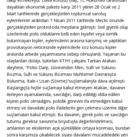
takip etmekteydi. Dava konusu olay, TC Hükümeti tarafından
dayatılan ekonomik pakete karşı 2011 yılının 28 Ocak ve 2
Mart tarihlerinde gerçekleştirilen toplumsal varoluş
eylemlerinin ardından 7 Nisan 2011 tarihinde Meclis önünde
gerçekleştirilen protestoda meydana gelmişti. Sivil giyimli olup
üzerlerinde polis olduklarını belli eden kıyafet veya isimlik
bulunmayan kişiler, eylemcilerin arasına karışmış ve yaptıkları
provokasyon neticesinde eylemcilerle söz konusu kişiler
arasında arbede yaşanmasına sebep olmuşlardı. Yaşanan bu
olaylardan dolayı, batırılan KTHY çalışanı Tarkan Atakan
aleyhine, “Polisi Darp, Görevinden Men, Sulh ve Sükunu
Bozma, Sulh ve Sükunu Bozması Muhtemel Davranışta
Bulunma, İtale-i Lisan (Sövme)”suçlamalarıyla dava açılmıştı.
Başlangıçta hiçbir suçlamayı kabul etmeyen Atakan, davanın
ilerleyen aşamalarında, savcılığın, darp edildiği iddia edilen
kişinin polis olmadığını, polislik görevini ifa etmediğini kabul
etmesi ve davadaki polis ifadelerini geri çekmesi üzerine diğer
suçlamaları kabul etmişti. Bu davanın, gerek polis ve savcılığın
tutumu gerekse savunma boyutuyla değerlendirilmesi,
artılarının ve eksilerinin açık yüreklilikle ortaya konması, bundan
sonra karşımıza çıkabilecek siyasi davaların mücadeledeki yeri