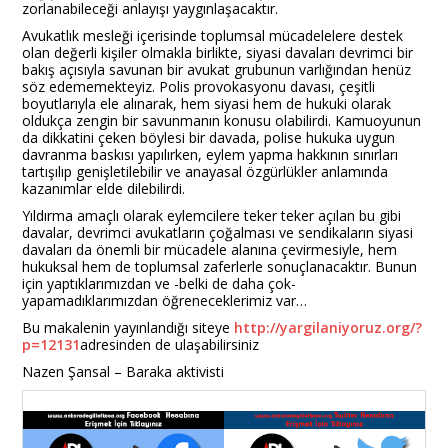
zorlanabileceği anlayışı yaygınlaşacaktır.
Avukatlık mesleği içerisinde toplumsal mücadelelere destek
olan değerli kişiler olmakla birlikte, siyasi davaları devrimci bir
bakış açısıyla savunan bir avukat grubunun varlığından henüz
söz edememekteyiz. Polis provokasyonu davası, çeşitli
boyutlarıyla ele alınarak, hem siyasi hem de hukuki olarak
oldukça zengin bir savunmanın konusu olabilirdi. Kamuoyunun
da dikkatini çeken böylesi bir davada, polise hukuka uygun
davranma baskısı yapılırken, eylem yapma hakkının sınırları
tartışılıp genişletilebilir ve anayasal özgürlükler anlamında
kazanımlar elde dilebilirdi.
Yıldırma amaçlı olarak eylemcilere teker teker açılan bu gibi
davalar, devrimci avukatların çoğalması ve sendikaların siyasi
davaları da önemli bir mücadele alanına çevirmesiyle, hem
hukuksal hem de toplumsal zaferlerle sonuçlanacaktır. Bunun
için yaptıklarımızdan ve -belki de daha çok-
yapamadıklarımızdan öğreneceklerimiz var…
Bu makalenin yayınlandığı siteye
http://yargilaniyoruz.org/?
p=12131
adresinden de ulaşabilirsiniz
Nazen Şansal – Baraka aktivisti