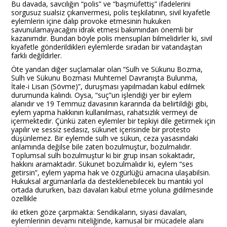
Bu davada, savcılığın “polis” ve “başmüfettiş” ifadelerini
sorgusuz sualsiz çıkarıvermesi, polis teşkilatının, sivil kıyafetle
eylemlerin içine dalıp provoke etmesinin hukuken
savunulamayacağını idrak etmesi bakımından önemli bir
kazanımdır. Bundan böyle polis mensupları bilmelidirler ki, sivil
kıyafetle gönderildikleri eylemlerde sıradan bir vatandaştan
farklı değildirler.
Öte yandan diğer suçlamalar olan “Sulh ve Sükunu Bozma,
Sulh ve Sükunu Bozması Muhtemel Davranışta Bulunma,
İtale-i Lisan (Sövme)”, duruşması yapılmadan kabul edilmek
durumunda kalındı. Oysa, “suç”un işlendiği yer bir eylem
alanıdır ve 19 Temmuz davasının kararında da belirtildiği gibi,
eylem yapma hakkının kullanılması, rahatsızlık vermeyi de
içermektedir. Çünkü zaten eylemler bir tepkiyi dile getirmek için
yapılır ve sessiz sedasız, sükunet içerisinde bir protesto
düşünlemez. Bir eylemde sulh ve sükun, ceza yasasındaki
anlamında değilse bile zaten bozulmuştur, bozulmalıdır.
Toplumsal sulh bozulmuştur ki bir grup insan sokaktadır,
hakkını aramaktadır. Sükunet bozulmalıdır ki, eylem “ses
getirsin”, eylem yapma hak ve özgürlüğü amacına ulaşabilsin.
Hukuksal argümanlarla da desteklenebilecek bu mantıki yol
ortada dururken, bazı davaları kabul etme yoluna gidilmesinde
özellikle
iki etken göze çarpmakta: Sendikaların, siyasi davaları,
eylemlerinin devamı niteliğinde, kamusal bir mücadele alanı