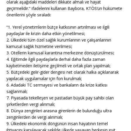
olarak aşağıdaki maddeleri dikkate almalı ve hayat
geçirmelidir.” ifadelerini kullanan Baybora, KTÖS’ün hükümete
önerilerini şöyle sıraladı:
“1. Yerel yönetimlerin bütçe katkısının artırılması ve ilgili
paydaşlar ile krizin daha etkin yönetilmesi;
2. Ülkedeki tüm özel sağlık kurumlarının ve çalışanlarının
kamusal sağlık hizmetine verilmesi;
3. Otellerin kamusal karantina merkezine dönüştürülmesi;
4. Eğitimde ilgili paydaşlarla derhal daha fazla zaman
kaybetmeden iletişime geçilmeli ve ortak plan yapılmalı;
5. Bütçedeki gelir-gider dengesi net olarak halka açıklanarak
yapılacak uygulamalar için fon kurulmalı;
6. Adadaki TC sermayesi ve bankaların da krize katkısı
sağlanmalı;
7. Piyasada tekelleşen ve pastadan büyük pay sahibi olan
şirketlerden vergi alınmalı;
8. Dünya zenginleri arasına girenlerin de bulunduğu ultra
zenginlerden de vergi alınmalı;
9. Ülkedeki ekonomik döngünün insan hayatının temel
ihtiyacını karşılayacak şekilde ülkede yaşayan herkesin eşit