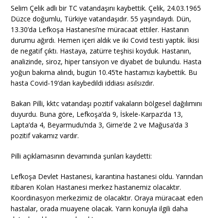
Selim Çelik adlı bir TC vatandaşını kaybettik. Çelik, 24.03.1965
Düzce doğumlu, Türkiye vatandaşıdır. 55 yaşındaydı. Dün,
13.30’da Lefkoşa Hastanesi’ne müracaat ettiler. Hastanın
durumu ağırdı. Hemen içeri aldık ve iki Covid testi yaptık. İkisi
de negatif çıktı. Hastaya, zatürre teşhisi koyduk. Hastanın,
analizinde, siroz, hiper tansiyon ve diyabet de bulundu. Hasta
yoğun bakıma alındı, bugün 10.45’te hastamızı kaybettik. Bu
hasta Covid-19’dan kaybedildi iddiası asılsızdır.
Bakan Pilli, kktc vatandaşı pozitif vakaların bölgesel dağılımını
duyurdu. Buna göre, Lefkoşa’da 9, İskele-Karpaz’da 13,
Lapta’da 4, Beyarmudu’nda 3, Girne’de 2 ve Mağusa’da 3
pozitif vakamız vardır.
Pilli açıklamasının devamında şunları kaydetti:
Lefkoşa Devlet Hastanesi, karantina hastanesi oldu. Yarından
itibaren Kolan Hastanesi merkez hastanemiz olacaktır.
Koordinasyon merkezimiz de olacaktır. Oraya müracaat eden
hastalar, orada muayene olacak. Yarın konuyla ilgili daha