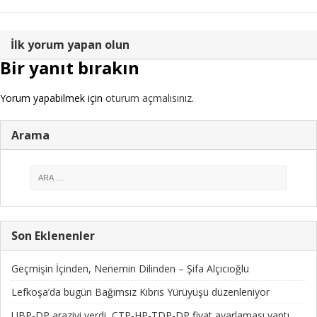
İlk yorum yapan olun
Bir yanıt bırakın
Yorum yapabilmek için
oturum açmalısınız
.
Arama
Son Eklenenler
Geçmişin İçinden, Nenemin Dilinden – Şifa Alçıcıoğlu
Lefkoşa’da bugün Bağımsız Kıbrıs Yürüyüşü düzenleniyor
UBP-DP araziyi verdi, CTP-HP-TDP-DP fiyat ayarlaması yaptı