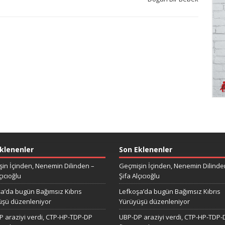
klenenler
Son Eklenenler
in İçinden, Nenemin Dilinden –
Geçmişin İçinden, Nenemin Dilinde
çıcıoğlu
Şifa Alçıcıoğlu
a’da bugün Bağımsız Kıbrıs
Lefkoşa’da bugün Bağımsız Kıbrıs
üşü düzenleniyor
Yürüyüşü düzenleniyor
 araziyi verdi, CTP-HP-TDP-DP
UBP-DP araziyi verdi, CTP-HP-TDP-