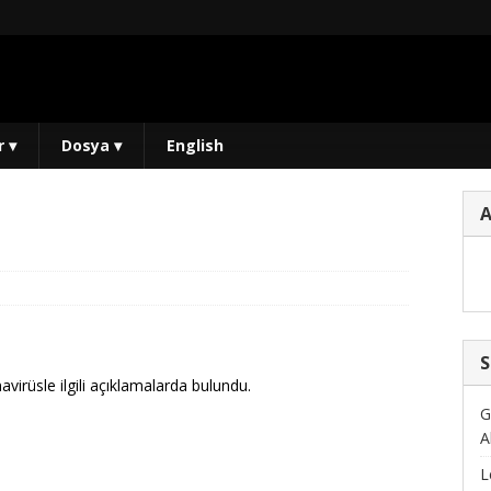
r
▾
Dosya
▾
English
S
navirüsle ilgili açıklamalarda bulundu.
G
A
L