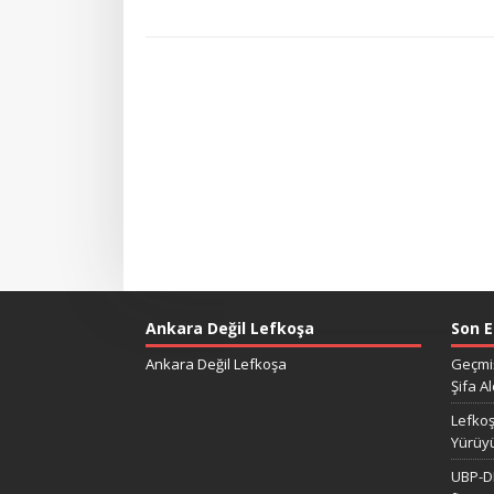
Ankara Değil Lefkoşa
Son E
Ankara Değil Lefkoşa
Geçmiş
Şifa Al
Lefkoş
Yürüy
UBP-DP