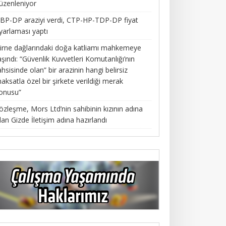
üzenleniyor
BP-DP araziyi verdi, CTP-HP-TDP-DP fiyat
yarlaması yaptı
irne dağlarındaki doğa katliamı mahkemeye
aşındı: “Güvenlik Kuvvetleri Komutanlığı’nın
ahsisinde olan” bir arazinin hangi belirsiz
aksatla özel bir şirkete verildiği merak
onusu”
özleşme, Mors Ltd’nin sahibinin kızının adına
lan Gizde İletişim adına hazırlandı