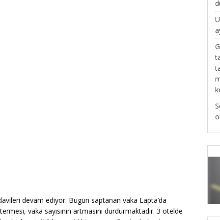
d
U
a
G
t
t
m
k
S
o
davileri devam ediyor. Bugün saptanan vaka Lapta’da
stermesi, vaka sayısının artmasını durdurmaktadır. 3 otelde