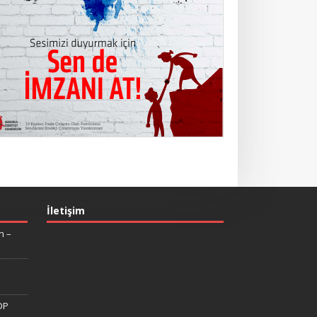
İletişim
n –
DP