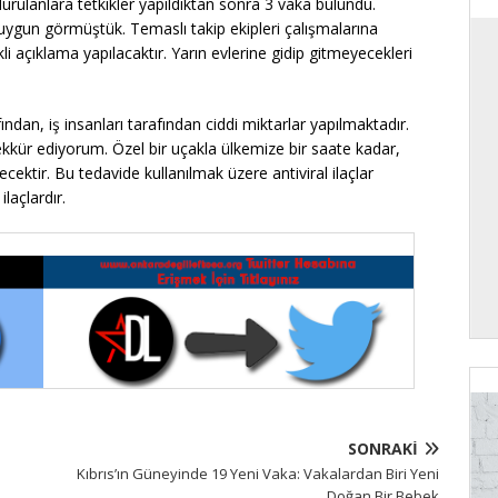
durulanlara tetkikler yapıldıktan sonra 3 vaka bulundu.
 uygun görmüştük. Temaslı takip ekipleri çalışmalarına
li açıklama yapılacaktır. Yarın evlerine gidip gitmeyecekleri
afından, iş insanları tarafından ciddi miktarlar yapılmaktadır.
kkür ediyorum. Özel bir uçakla ülkemize bir saate kadar,
cektir. Bu tedavide kullanılmak üzere antiviral ilaçlar
laçlardır.
SONRAKI
Kıbrıs’ın Güneyinde 19 Yeni Vaka: Vakalardan Biri Yeni
Doğan Bir Bebek