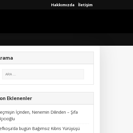
Hakkımızda
İletişim
Arama
on Eklenenler
eçmişin İçinden, Nenemin Dilinden – Şifa
lçıcıoğlu
efkoşa’da bugün Bağımsız Kıbrıs Yürüyüşü