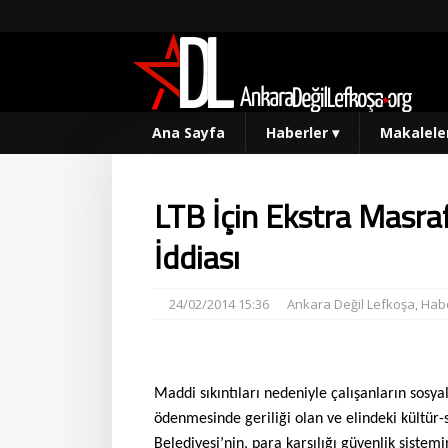
Ana Sayfa
Haberler
▾
Makalele
LTB İçin Ekstra Masra
İddiası
24/02/2014 15:36
Ankara Değil Lefkoşa
,
Habe
Maddi sıkıntıları nedeniyle çalışanların sosy
ödenmesinde geriliği olan ve elindeki kültür
Belediyesi’nin, para karşılığı güvenlik sistemin