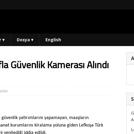
r
▾
Dosya
▾
English
fla Güvenlik Kamerası Alındı
rler
S
G
al güvenlik yatırımlarını yapamayan, maaşların
A
-sanat kurumlarını kiralama yoluna giden Lefkoşa Türk
L
i yenilediği iddia edildi.