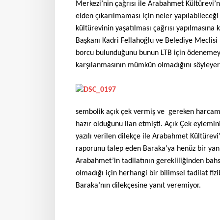
Merkezi’nin çağrısı ile Arabahmet Kültürevi’nd
elden çıkarılmaması için neler yapılabileceği 
kültürevinin yaşatılması çağrısı yapılmasına k
Başkanı Kadri Fellahoğlu ve Belediye Meclisi 
borcu bulunduğunu bunun LTB için ödenemeyec
karşılanmasının mümkün olmadığını söyleyere
sembolik açık çek vermiş ve gereken harcama
hazır olduğunu ilan etmişti. Açık Çek eylemi
yazılı verilen dilekçe ile Arabahmet Kültürevi
raporunu talep eden Baraka’ya henüz bir yanıt
Arabahmet’in tadilatının gerekliliğinden bahs
olmadığı için herhangi bir bilimsel tadilat fi
Baraka’nın dilekçesine yanıt veremiyor.