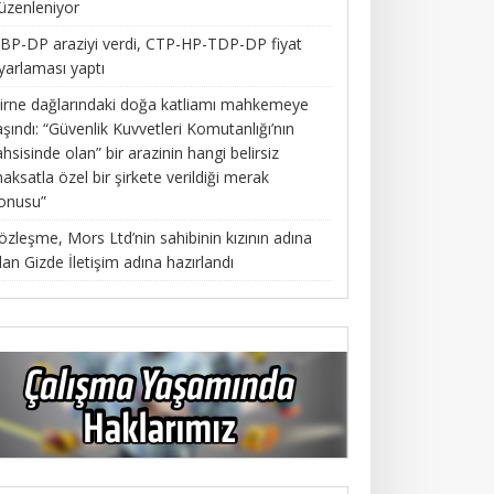
üzenleniyor
BP-DP araziyi verdi, CTP-HP-TDP-DP fiyat
yarlaması yaptı
irne dağlarındaki doğa katliamı mahkemeye
aşındı: “Güvenlik Kuvvetleri Komutanlığı’nın
ahsisinde olan” bir arazinin hangi belirsiz
aksatla özel bir şirkete verildiği merak
onusu”
özleşme, Mors Ltd’nin sahibinin kızının adına
lan Gizde İletişim adına hazırlandı