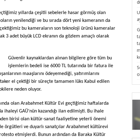
d
U
çtiğimiz yıllarda çeşitli sebelerle hasar görmüş olan
a
oların yenilendiği ve bu sırada dört yeni kameranın da
nı çektiğimiz bu kameraların son teknoloji ürünü kameralar
G
t
arak 3 adet büyük LCD ekranın da gözlem amaçlı olarak
t
m
k
Güvenlir kaynaklardan alınan bilgilere göre tüm bu
işlemlerin bedeli ise 6000 TL tutarında bir fatura ile
S
o
lışanlarının maaşlarını ödeyemediği, yatırımlarını
 taker el çektiği bir süreçte tamamen lüks Kabul edilen
kilere neden oluyor.
ımında olan Arabahmet Kültür Evi geçtiğimiz haftalarda
 da ihaleyi GAÜ’nün kazandığı ilan edilmişti. Bu ihale
den birisi olan kültür-sanat faaliyetine yeterli önemi
tle örgütleri ve duyarlı sanatçılar Arabahmet kültürevi
rotesto etmişlerdi. Bunun ardından da Baraka Kültür