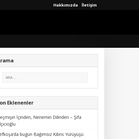
Hakkımızda
İletişim
Arama
on Eklenenler
eçmişin İçinden, Nenemin Dilinden – Şifa
lçıcıoğlu
efkoşa’da bugün Bağımsız Kıbrıs Yürüyüşü