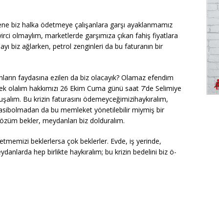
ı gene biz halka ödetmeye çalışanlara garşı ayaklanmamız
rci olmaylım, marketlerde garşımıza çıkan fahiş fiyatlara
yı biz ağlarken, petrol zenginleri da bu faturanın bir
ların faydasına ezilen da biz olacayık? Olamaz efendim
rek olalım hakkımızı 26 Ekim Cuma günü saat 7’de Selimiye
uşalım. Bu krizin faturasını ödemeyceğimizihaykıralım,
asibolmadan da bu memleket yönetilebilir miymiş bir
çözüm bekler,
meydanları biz dolduralım.
tmemizi beklerlersa çok beklerler. Evde, iş yerinde,
anlarda hep birlikte haykıralım; bu krizin bedelini biz ö-