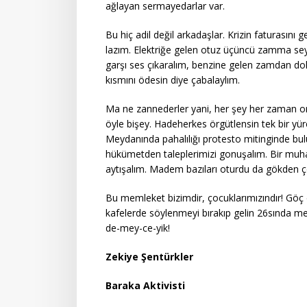
ağlayan sermayedarlar var.
Bu hiç adil değil arkadaşlar. Krizin faturasın
lazım. Elektriğe gelen otuz üçüncü zamma seyi
garşı ses çıkaralım, benzine gelen zamdan dola
kısmını ödesin diye çabalaylım.
Ma ne zannederler yani, her şey her zaman on
öyle bişey. Hadeherkes örgütlensin tek bir yü
Meydanında pahalılığı protesto mitinginde bul
hükümetden taleplerimizi gonuşalım. Bir muh
aytışalım. Madem bazıları oturdu da gökden 
Bu memleket bizimdir, çocuklarımızındır! Göç e
kafelerde söylenmeyi bırakıp gelin 26sında meyd
de-mey-ce-yik!
Zekiye Şentürkler
Baraka Aktivisti