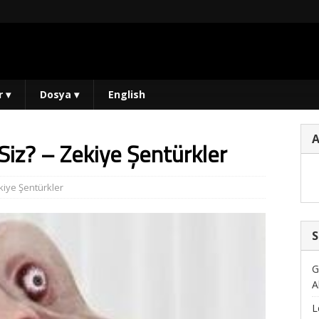
r
▾
Dosya
▾
English
iz? – Zekiye Şentürkler
kiye Şentürkler
S
G
A
L