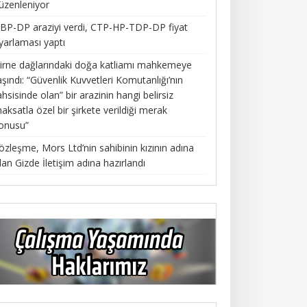
üzenleniyor
BP-DP araziyi verdi, CTP-HP-TDP-DP fiyat
yarlaması yaptı
irne dağlarındaki doğa katliamı mahkemeye
aşındı: “Güvenlik Kuvvetleri Komutanlığı’nın
ahsisinde olan” bir arazinin hangi belirsiz
aksatla özel bir şirkete verildiği merak
onusu”
özleşme, Mors Ltd’nin sahibinin kızının adına
lan Gizde İletişim adına hazırlandı