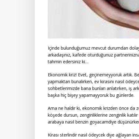
Içinde bulunduğumuz mevcut durumdan dolayıd
arkadaşınız, kafede oturduğunuz partnerini
tahmin edersiniz ki…
Ekonomik kriz! Evet, geçinemeyyoruk artık. 
yapmaktan bunalırken, ev kirasını nasıl öd
sohbetlerimizde bana bunları anlatırken, iş 
başka hiç bişey yapamayyoruk bu günlerde.
Ama ne haldir ki, ekonomik krizden önce da ze
köşede dursun, zenginliklerine zenginlik kat
arabaya nasıl benzin goyacamdiye düşünürken 
Kirası sterlindir nasıl ödeycek diye ağlayan in