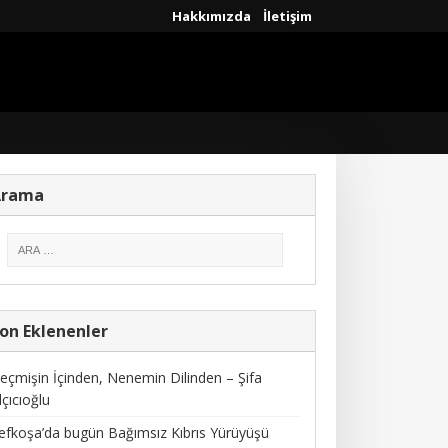
Hakkımızda
İletişim
Arama
on Eklenenler
eçmişin İçinden, Nenemin Dilinden – Şifa
lçıcıoğlu
efkoşa’da bugün Bağımsız Kıbrıs Yürüyüşü