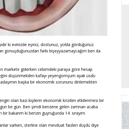
ır ki evinizde eşiniz, dostunuz, yolda gördüğünüz
znan gonuşduğunuzdan farkı bişeyyazamaycağım ben da
Ben markete giderken cebimdeki paraya göre hesap
eyceğini düşünmekden kafayı yeyengomşum ayak üsdü
arkadaşımın başka bir ekonomik sorununu dinlemekten
ngin olan bazı kişilerin ekonomik krizden etkilenmesi bir
ılır gün be gün. Ben şimdi benzene gelen zamnan acaba
bir bakarım ki benzin guyruğunda 14. sırayım.
sanlar varken, sterline olan mevduat faizleri düşdü diye