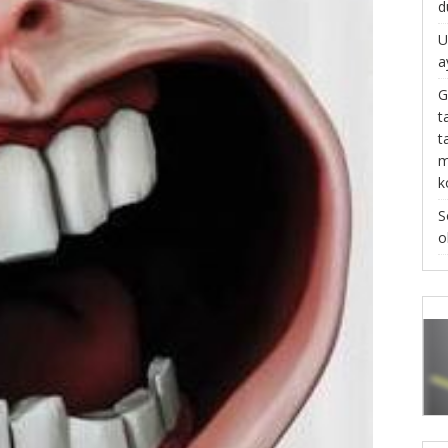
d
U
a
G
t
t
m
k
S
o