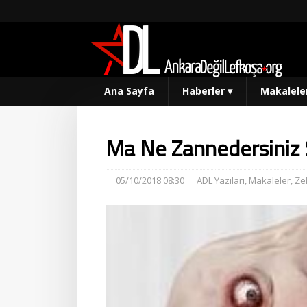
Ana Sayfa
Haberler
▾
Makalele
Ma Ne Zannedersiniz S
05/10/2018 08:30
ADL Yazıları
,
Makaleler
,
Ze