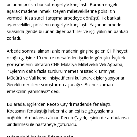
bulunan polisin barikat engeliyle karşılaştı. Burada engeli
aşarak madene inmek isteyen milletvekillerine polis izin
vermedi. Kısa süreli tartışma arbedeye dönüştü. İlk barikatı
aşan vekiller, polislerin engeliyle karşılaştı. Yaşanan arbede
sırasında geride bulunan diğer partililer ve işçi yakınları barikatı
zorladı.
Arbede sonrası alınan izinle madenin girişine gelen CHP heyeti,
ocağın girişine 10 metre mesafeden işçilerle görüştü. İşçilerle
görüşmelerini aktaran CHP Malatya Milletvekili Veli Ağbaba,
“Eylemin daha fazla sürdürülmemesini istedik. Emniyet
Müdürü ve Vali kendi inisiyatiflerini kullanarak işler yapıyorlar.
Gerekli mercilere soruşturma açacağız. Biz her zaman
emekçinin yanındayız” dedi.
Bu arada, işçilerden Recep Çayırlı madende fenalaştı.
Kocasının fenalaştığı haberini alan eşi ise gözyaşlarına
boğuldu. Ambulansa alınan Recep Çayırlı, eşinin de ambulansa
bindirilmesi ile hastaneye götürüldü.