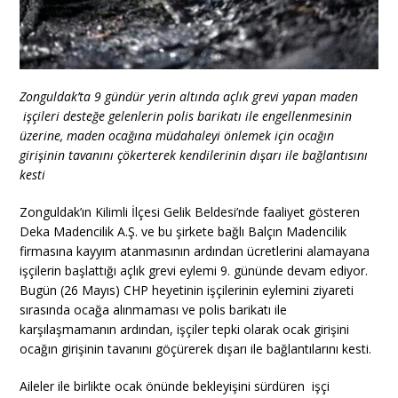
Zonguldak’ta 9 gündür yerin altında açlık grevi yapan maden
işçileri desteğe gelenlerin polis barikatı ile engellenmesinin
üzerine, maden ocağına müdahaleyi önlemek için ocağın
girişinin tavanını çökerterek kendilerinin dışarı ile bağlantısını
kesti
Zonguldak’ın Kilimli İlçesi Gelik Beldesi’nde faaliyet gösteren
Deka Madencilik A.Ş. ve bu şirkete bağlı Balçın Madencilik
firmasına kayyım atanmasının ardından ücretlerini alamayana
işçilerin başlattığı açlık grevi eylemi 9. gününde devam ediyor.
Bugün (26 Mayıs) CHP heyetinin işçilerinin eylemini ziyareti
sırasında ocağa alınmaması ve polis barikatı ile
karşılaşmamanın ardından, işçiler tepki olarak ocak girişini
ocağın girişinin tavanını göçürerek dışarı ile bağlantılarını kesti.
Aileler ile birlikte ocak önünde bekleyişini sürdüren işçi