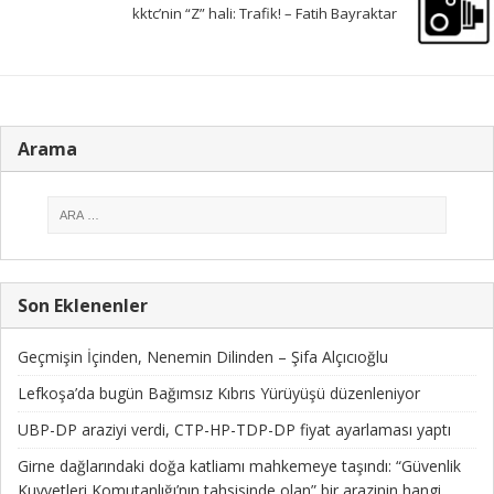
kktc’nin “Z” hali: Trafik! – Fatih Bayraktar
Arama
Son Eklenenler
Geçmişin İçinden, Nenemin Dilinden – Şifa Alçıcıoğlu
Lefkoşa’da bugün Bağımsız Kıbrıs Yürüyüşü düzenleniyor
UBP-DP araziyi verdi, CTP-HP-TDP-DP fiyat ayarlaması yaptı
Girne dağlarındaki doğa katliamı mahkemeye taşındı: “Güvenlik
Kuvvetleri Komutanlığı’nın tahsisinde olan” bir arazinin hangi