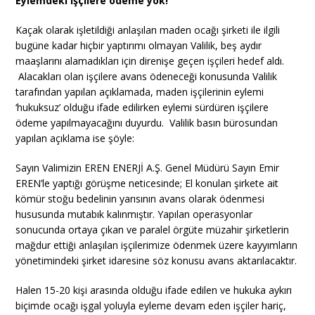
Eylemdeki işçilere ödeme yok!
Kaçak olarak işletildiği anlaşılan maden ocağı şirketi ile ilgili
bugüne kadar hiçbir yaptırımı olmayan Valilik, beş aydır
maaşlarını alamadıkları için direnişe geçen işçileri hedef aldı.
Alacakları olan işçilere avans ödeneceği konusunda Valilik
tarafından yapılan açıklamada, maden işçilerinin eylemi
‘hukuksuz’ olduğu ifade edilirken eylemi sürdüren işçilere
ödeme yapılmayacağını duyurdu. Valilik basın bürosundan
yapılan açıklama ise şöyle:
Sayın Valimizin EREN ENERJİ A.Ş. Genel Müdürü Sayın Emir
EREN’le yaptığı görüşme neticesinde; El konulan şirkete ait
kömür stoğu bedelinin yarısının avans olarak ödenmesi
hususunda mutabık kalınmıştır. Yapılan operasyonlar
sonucunda ortaya çıkan ve paralel örgüte müzahir şirketlerin
mağdur ettiği anlaşılan işçilerimize ödenmek üzere kayyımların
yönetimindeki şirket idaresine söz konusu avans aktarılacaktır.
Halen 15-20 kişi arasında olduğu ifade edilen ve hukuka aykırı
biçimde ocağı işgal yoluyla eyleme devam eden işçiler hariç,