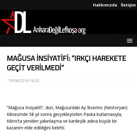
Hakkımızda
İletişim
MAĞUSA İNSİYATİFİ: “IRKÇI HAREKETE
GEÇİT VERİLMEDİ”
19/04/2014 14:20
“Mağusa İnsiyatifi”, dün, Mağusa’daki Ay İkserino (Nestoryan)
Kilisesi’nde 58 yıl sonra gerçekleştirilen Paska kutlamasıyla,
Kıbrıs’ta yeniden yakınlaşma ve kardeşlik adına büyük bir
kazanım elde edildiğini belirtti.