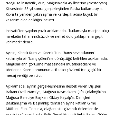
“Mağusa İnsiyatifi”, dün, Mağusa’daki Ay İkserino (Nestoryan)
Kilisesi’nde 58 yıl sonra gerçekleştirilen Paska kutlamasıyla,
Kıbrıs’ta yeniden yakınlaşma ve kardeşlik adına büyük bir
kazanım elde edildiğini belirtti.
İnsiyatif’ten yapılan yazılı açıklamada, “kutlamayla marjinal ırkçı
hareketin tahammülsüzlük ve nefret dolu yaklaşımına geçit
verilmedi” denildi.
Ayinin, Kıbrıslı Rum ve Kıbrıslı Türk “barış sevdalılarının”
katılımıyla bir “barış şöleni”ne dönüştüğü belirtilen açıklamada,
Mağusalıların görüşme masasındaki müzakerecilere ve
liderlerine Kıbrıs sorununun acil kalıcı çözümü için güçlü bir
mesaj verdiği belirtildi.
Açıklamada, ayinin gerçekleşmesine destek veren Dışişleri
Bakanı Özdil Nami’ye, Mağusa Kaymakamı Şifa Çolakoğlu’na,
Mağusa Belediye Başkanı Oktay Kayalp’a, Din İşleri
Başkanlığı’na ve Başkanlığı temsilen ayine katılan Girne
Müftüsü Fuat Tosun’a, olağanüstü güvenlik önlemleri ile
asayişi sağlayan başta Polis Genel Müdürü Vekili Pervin Gürler