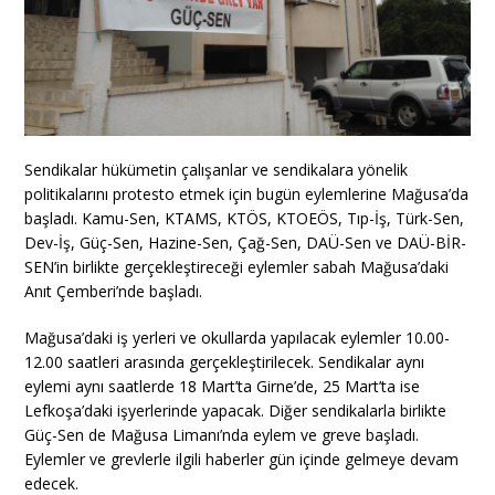
Sendikalar hükümetin çalışanlar ve sendikalara yönelik
politikalarını protesto etmek için bugün eylemlerine Mağusa’da
başladı. Kamu-Sen, KTAMS, KTÖS, KTOEÖS, Tıp-İş, Türk-Sen,
Dev-İş, Güç-Sen, Hazine-Sen, Çağ-Sen, DAÜ-Sen ve DAÜ-BİR-
SEN’in birlikte gerçekleştireceği eylemler sabah Mağusa’daki
Anıt Çemberi’nde başladı.
Mağusa’daki iş yerleri ve okullarda yapılacak eylemler 10.00-
12.00 saatleri arasında gerçekleştirilecek. Sendikalar aynı
eylemi aynı saatlerde 18 Mart’ta Girne’de, 25 Mart’ta ise
Lefkoşa’daki işyerlerinde yapacak. Diğer sendikalarla birlikte
Güç-Sen de Mağusa Limanı’nda eylem ve greve başladı.
Eylemler ve grevlerle ilgili haberler gün içinde gelmeye devam
edecek.