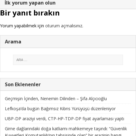
İlk yorum yapan olun
Bir yanıt bırakın
Yorum yapabilmek için
oturum açmalısınız
.
Arama
Son Eklenenler
Geçmişin İçinden, Nenemin Dilinden – Şifa Alçıcıoğlu
Lefkoşa’da bugün Bağımsız Kıbrıs Yürüyüşü düzenleniyor
UBP-DP araziyi verdi, CTP-HP-TDP-DP fiyat ayarlaması yaptı
Girne dağlarındaki doğa katliamı mahkemeye taşındı: “Güvenlik
Kuvvetleri Komutanlığı’nın tahsisinde olan” bir arazinin hangi