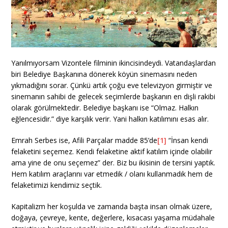
Yanılmıyorsam Vizontele filminin ikincisindeydi. Vatandaşlardan
biri Belediye Başkanına dönerek köyün sinemasını neden
yıkmadığını sorar. Çünkü artık çoğu eve televizyon girmiştir ve
sinemanın sahibi de gelecek seçimlerde başkanın en dişli rakibi
olarak görülmektedir. Belediye başkanı ise “Olmaz. Halkın
eğlencesidir.” diye karşılık verir. Yani halkın katılımını esas alır.
Emrah Serbes ise, Afili Parçalar madde 85’de
[1]
“İnsan kendi
felaketini seçemez. Kendi felaketine aktif katılım içinde olabilir
ama yine de onu seçemez” der. Biz bu ikisinin de tersini yaptık.
Hem katılım araçlarını var etmedik / olanı kullanmadık hem de
felaketimizi kendimiz seçtik.
Kapitalizm her koşulda ve zamanda başta insan olmak üzere,
doğaya, çevreye, kente, değerlere, kısacası yaşama müdahale