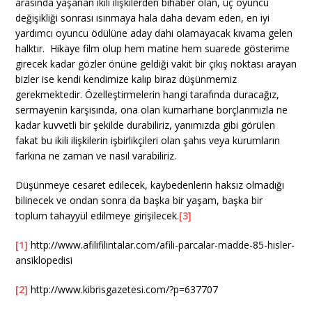
arasında yaşanan ikili ilişkilerden bihaber olan, üç oyuncu
değişikliği sonrası ısınmaya hala daha devam eden, en iyi
yardımcı oyuncu ödülüne aday dahi olamayacak kıvama gelen
halktır. Hikaye film olup hem matine hem suarede gösterime
girecek kadar gözler önüne geldiği vakit bir çıkış noktası arayan
bizler ise kendi kendimize kalıp biraz düşünmemiz
gerekmektedir. Özelleştirmelerin hangi tarafında duracağız,
sermayenin karşısında, ona olan kumarhane borçlarımızla ne
kadar kuvvetli bir şekilde durabiliriz, yanımızda gibi görülen
fakat bu ikili ilişkilerin işbirlikçileri olan şahıs veya kurumların
farkına ne zaman ve nasıl varabiliriz.
Düşünmeye cesaret edilecek, kaybedenlerin haksız olmadığı
bilinecek ve ondan sonra da başka bir yaşam, başka bir
toplum tahayyül edilmeye girişilecek.
[3]
[1]
http://www.afilifilintalar.com/afili-parcalar-madde-85-hisler-
ansiklopedisi
[2]
http://www.kibrisgazetesi.com/?p=637707