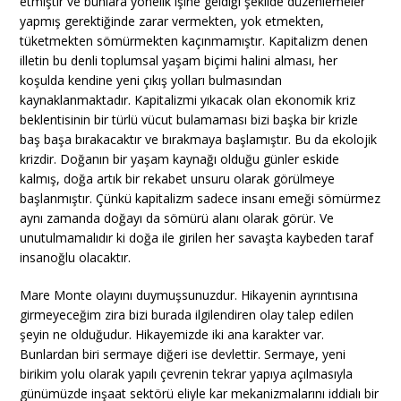
etmiştir ve bunlara yönelik işine geldiği şekilde düzenlemeler
yapmış gerektiğinde zarar vermekten, yok etmekten,
tüketmekten sömürmekten kaçınmamıştır. Kapitalizm denen
illetin bu denli toplumsal yaşam biçimi halini alması, her
koşulda kendine yeni çıkış yolları bulmasından
kaynaklanmaktadır. Kapitalizmi yıkacak olan ekonomik kriz
beklentisinin bir türlü vücut bulamaması bizi başka bir krizle
baş başa bırakacaktır ve bırakmaya başlamıştır. Bu da ekolojik
krizdir. Doğanın bir yaşam kaynağı olduğu günler eskide
kalmış, doğa artık bir rekabet unsuru olarak görülmeye
başlanmıştır. Çünkü kapitalizm sadece insanı emeği sömürmez
aynı zamanda doğayı da sömürü alanı olarak görür. Ve
unutulmamalıdır ki doğa ile girilen her savaşta kaybeden taraf
insanoğlu olacaktır.
Mare Monte olayını duymuşsunuzdur. Hikayenin ayrıntısına
girmeyeceğim zira bizi burada ilgilendiren olay talep edilen
şeyin ne olduğudur. Hikayemizde iki ana karakter var.
Bunlardan biri sermaye diğeri ise devlettir. Sermaye, yeni
birikim yolu olarak yapılı çevrenin tekrar yapıya açılmasıyla
günümüzde inşaat sektörü eliyle kar mekanizmalarını iddialı bir