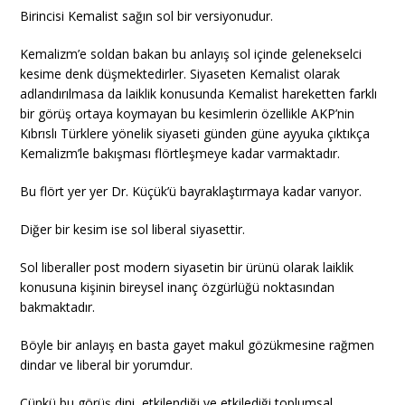
Birincisi Kemalist sağın sol bir versiyonudur.
Kemalizm’e soldan bakan bu anlayış sol içinde gelenekselci
kesime denk düşmektedirler. Siyaseten Kemalist olarak
adlandırılmasa da laiklik konusunda Kemalist hareketten farklı
bir görüş ortaya koymayan bu kesimlerin özellikle AKP’nin
Kıbrıslı Türklere yönelik siyaseti günden güne ayyuka çıktıkça
Kemalizm’le bakışması flörtleşmeye kadar varmaktadır.
Bu flört yer yer Dr. Küçük’ü bayraklaştırmaya kadar varıyor.
Diğer bir kesim ise sol liberal siyasettir.
Sol liberaller post modern siyasetin bir ürünü olarak laiklik
konusuna kişinin bireysel inanç özgürlüğü noktasından
bakmaktadır.
Böyle bir anlayış en basta gayet makul gözükmesine rağmen
dindar ve liberal bir yorumdur.
Çünkü bu görüş dini, etkilendiği ve etkilediği toplumsal