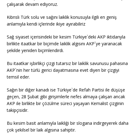
çalışarak devam ediyoruz.
Kıbrıslı Türk solu ve sağını laiklik konusuyla ilgili en geniş
anlamıyla kendi içlerinde ikiye ayırabiliriz
Sağ siyaset içerisindeki bir kesim Türkiye`deki AKP iktidarıyla
birlikte itaatkar bir biçimde laiklik algısını AKP`ye yaranacak
şekilde yeniden biçimlendirdi.
Bu itaatkar işbirlikçi çizgi tutarsız bir laiklik savunusu pahasına
AKP`nin her türlü gerici dayatmasına evet diyen bir çizgiyi
temsil eder.
Sağın bir diğer kanadı ise Türkiye`de Refah Partisi ile düşüşe
geçen, 28 Şubat gibi girişimlerle nefes almaya çalışan ancak
AKP ile birlikte bir çözülme süreci yaşayan Kemalist çizginin
takipçisidir.
Bu kesim basit anlamıyla laikliği bir slogana indirgeyerek daha
çok şekilsel bir laik algısına sahiptir.