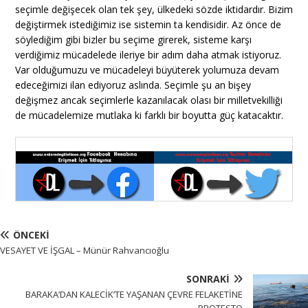
seçimle değişecek olan tek şey, ülkedeki sözde iktidardır. Bizim
değiştirmek istediğimiz ise sistemin ta kendisidir. Az önce de
söylediğim gibi bizler bu seçime girerek, sisteme karşı
verdiğimiz mücadelede ileriye bir adım daha atmak istiyoruz.
Var olduğumuzu ve mücadeleyi büyüterek yolumuza devam
edeceğimizi ilan ediyoruz aslında. Seçimle şu an bişey
değişmez ancak seçimlerle kazanılacak olası bir milletvekilliği
de mücadelemize mutlaka ki farklı bir boyutta güç katacaktır.
ÖNCEKI
VESAYET VE İŞGAL – Münür Rahvancıoğlu
SONRAKI
BARAKA’DAN KALECİK’TE YAŞANAN ÇEVRE FELAKETİNE
PROTESTO