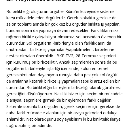
Bu birlikteliği oluşturan örgütler Kıbrıs’ın kuzeyinde sisteme
karşı mücadele eden örgütlerdir. Gerek sokakta gerekse de
salon toplantılarında bir çok kez bu örgütler birlikte iş yaptılar,
bundan sonra da yapmaya devam edecekler. Farklılıklarımıza
rağmen birlikte çalışabiliyor olmamız, sol açısından özlenen bir
durumdur. Sol örgütlerin -birbirleriyle olan farklılıklarını da
unutmadan- birlikte iş yapmaları/yapabilmeleri , birbirlerine
destek olmaları önemlidir. BKP TVG, 28 Temmuz seçimleri
için kurulmuş bir birlikteliktir. Ancak seçimlerden sonra da bu
örgütlerin birbirleriyle işbirliği içerisinde, solun en temel
gereksinimi olan dayanışma ruhuyla daha pek çok sol örgütü
de aralarına katarak birlikte iş yapmaları tabii ki arzu edilen bir
durumdur. Bu birlikteliğin bir eylem birlikteliği olarak görülmesi
gerektiğini düşünüyorum. Nasıl ki bizler için seçim bir mücadele
alanıysa, seçimlere girmek de bir eylemden farklı değildir.
Sistemle sorunlu bu örgütlerin, gerek seçimler için gerekse de
daha farklı mücadele alanları için bir araya gelmeleri oldukça
anlamlıdır. Net olarak şunu söyleyebilirim ki bu birliktelik ileriye
doğru atılmış bir adımdır.