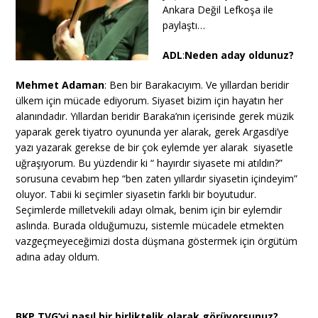
Ankara Değil Lefkoşa ile
paylaştı…
ADL
:
Neden aday oldunuz?
Mehmet Adaman
: Ben bir Barakacıyım. Ve yıllardan beridir
ülkem için mücade ediyorum. Siyaset bizim için hayatın her
alanındadır. Yıllardan beridir Baraka’nın içerisinde gerek müzik
yaparak gerek tiyatro oyununda yer alarak, gerek Argasdi’ye
yazı yazarak gerekse de bir çok eylemde yer alarak siyasetle
uğraşıyorum. Bu yüzdendir ki “ hayırdır siyasete mi atıldın?”
sorusuna cevabım hep “ben zaten yıllardır siyasetin içindeyim”
oluyor. Tabii ki seçimler siyasetin farklı bir boyutudur.
Seçimlerde milletvekili adayı olmak, benim için bir eylemdir
aslında. Burada olduğumuzu, sistemle mücadele etmekten
vazgeçmeyeceğimizi dosta düşmana göstermek için örgütüm
adına aday oldum.
BKP TVG’yi nasıl bir birliktelik olarak görüyorsunuz?