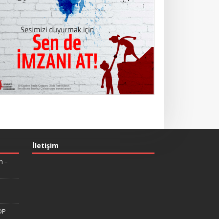
İletişim
n –
DP