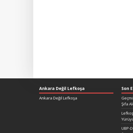
Ankara Değil Lefkoşa
Son E
Ankara Değil Lefkoşa
Geçmiş
Şifa Al
Lefkoş
Yürüy
UBP-DP