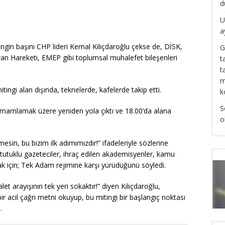
d
U
a
ngin başını CHP lideri Kemal Kılıçdaroğlu çekse de, DİSK,
G
an Hareketi, EMEP gibi toplumsal muhalefet bileşenleri
t
t
m
tingi alan dışında, teknelerde, kafelerde takip etti.
k
S
tamamlamak üzere yeniden yola çıktı ve 18.00’da alana
o
in, bu bizim ilk adımımızdır!” ifadeleriyle sözlerine
i, tutuklu gazeteciler, ihraç edilen akademisyenler, kamu
mak için; Tek Adam rejimine karşı yürüdüğünü söyledi.
let arayışının tek yeri sokaktır!” diyen Kılıçdaroğlu,
r acil çağrı metni okuyup, bu mitingi bir başlangıç noktası
.