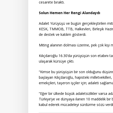
cesarete bıraktı.
Solun Hemen Her Rengi Alandaydı
Adalet Yürüyüşü ve bugün gerçekleştirilen miti
KESK, TMMOB, TTB, Halkevleri, Birleşik Hazir
de destek ve katılım gösterdi.
Miting alanının dolması üzerine, pek çok kişi mi
Kılıçdaroğlu 16.30’da yürüyüşün son etabını 
ulaşarak kürsüye çıktı.
“Kimse bu yürüyüşün bir son olduğunu düşünmes
başlayan Kılıçdaroğlu, hapisteki milletvekiller
emekçileri, taşeron işçiler için; adaleti sağla
“Eğer bir ülkede büyük adaletsizlikler varsa ada
Türkiye’ye ve dünyaya ilanen 10 maddelik bir bi
kabul ederek mücadeleyi sürdürme sözü verdi