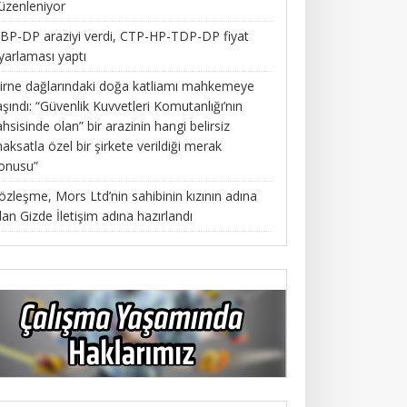
üzenleniyor
BP-DP araziyi verdi, CTP-HP-TDP-DP fiyat
yarlaması yaptı
irne dağlarındaki doğa katliamı mahkemeye
aşındı: “Güvenlik Kuvvetleri Komutanlığı’nın
ahsisinde olan” bir arazinin hangi belirsiz
aksatla özel bir şirkete verildiği merak
onusu”
özleşme, Mors Ltd’nin sahibinin kızının adına
lan Gizde İletişim adına hazırlandı