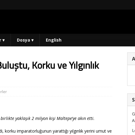
r
▾
Dosya
▾
English
luştu, Korku ve Yılgınlık
rler
S
G
irlikte yaklaşık 2 milyon kişi Maltepe’ye akın etti.
A
L
ldi, korku imparatorluğunun yarattığı yılgınlık yerini umut ve