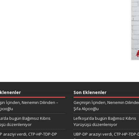
klenenler
Son Eklenenler
in İçinden, Nenemin Dilinden –
Geçmişin İçinden, Nenemin Dilinde
çıcıoğlu
Şifa Alçıcıoğlu
a’da bugün Bağımsız Kıbrıs
Lefkoşa’da bugün Bağımsız Kıbrıs
üşü düzenleniyor
Yürüyüşü düzenleniyor
 araziyi verdi, CTP-HP-TDP-DP
UBP-DP araziyi verdi, CTP-HP-TDP-