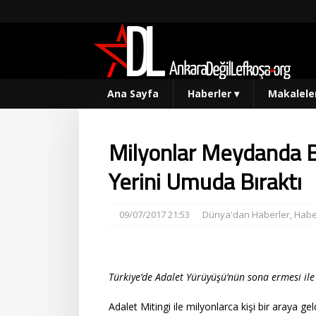
Ana Sayfa
Haberler
▾
Makalele
Milyonlar Meydanda Bu
Yerini Umuda Bıraktı
09/07/2017 21:53
Dünya'dan Haberler
,
Habe
Türkiye’de Adalet Yürüyüşü’nün sona ermesi ile b
Adalet Mitingi ile milyonlarca kişi bir araya ge