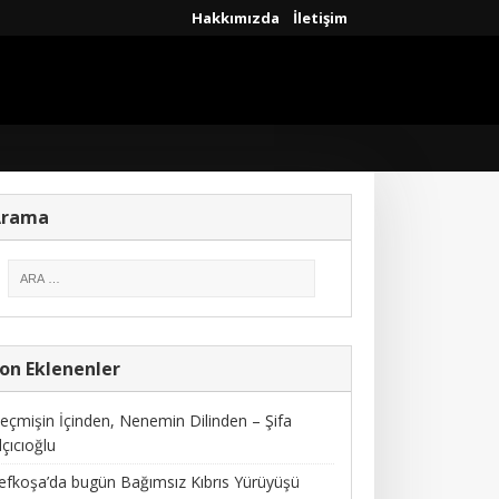
Hakkımızda
İletişim
Arama
on Eklenenler
eçmişin İçinden, Nenemin Dilinden – Şifa
lçıcıoğlu
efkoşa’da bugün Bağımsız Kıbrıs Yürüyüşü